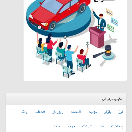
تگهای حراج کن
ارز
بازار
تولید
اقتصاد
رپورتاژ
خدمات
بانك
پرداخت
طلا
شركت
خرید
برند