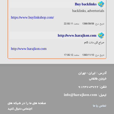
Buy backlinks
backlinks, advertorials
https://www.buylinkshop.com/
تاریخ درج:
1396/09/08
ساعت
22:55:11
http://www.harajkon.com
حراج کن دات کام
http://www.harajkon.com
تاریخ درج:
1393/11/10
ساعت
17:05:12
آدرس :
ایران - تهران
خیابان طالقانی
تلفن:
۹۱۲۴۷۰۳۷۲۲
ایمیل:
info@harajkon.com
صفحه های ما را در شبکه های
تماس با ما
اجتماعی دنبال کنید