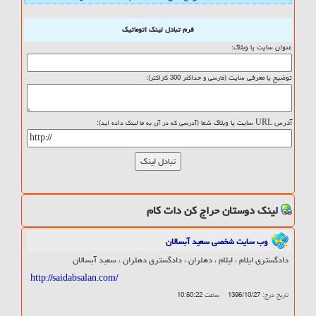
فرم تبادل لینک اتوماتیک
عنوان سایت یا وبلاگ:
توضیح یا معرفی سایت
:
(فارسی و حداکثر 300 کاراکتر)
آدرس URL سایت یا وبلاگ شما
:
(آدرسی که در آن به ما لینک داده اید)
لینک دوستان حراج کن دات کام
وب سایت شخصی سعید آبسالان
دادگستری ایلام ، ایلام ، دهلران ، دادگستری دهلران ، سعید آبسالان
http://saidabsalan.com/
تاریخ درج:
1396/10/27
ساعت
10:50:22