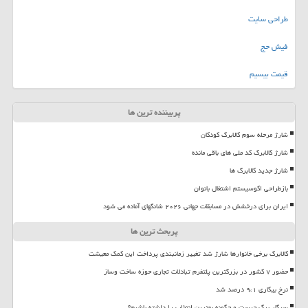
طراحی سایت
فیش حج
قیمت بیسیم
پربیننده ترین ها
شارژ مرحله سوم کالابرگ کودکان
شارژ کالابرگ کد ملی های باقی مانده
شارژ جدید کالابرگ ها
بازطراحی اکوسیستم اشتغال بانوان
ایران برای درخشش در مسابقات جهانی ۲۰۲۶ شانگهای آماده می شود
پربحث ترین ها
کالابرگ برخی خانوارها شارژ شد تغییر زمانبندی پرداخت این کمک معیشت
حضور ۷ کشور در بزرگترین پلتفرم تبادلات تجاری حوزه ساخت وساز
نرخ بیکاری ۹،۱ درصد شد
سیگار برگ چیست و چگونه بهترین انتخاب را داشته باشیم؟