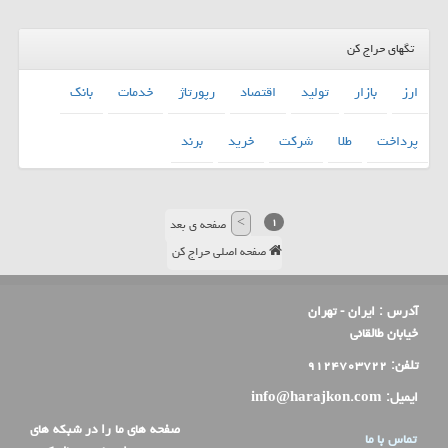
تگهای حراج کن
ارز
بازار
تولید
اقتصاد
رپورتاژ
خدمات
بانك
پرداخت
طلا
شركت
خرید
برند
>
۱
صفحه ی بعد
صفحه اصلی حراج کن
آدرس :
ایران - تهران
خیابان طالقانی
تلفن:
۹۱۲۴۷۰۳۷۲۲
ایمیل:
info@harajkon.com
صفحه های ما را در شبکه های
تماس با ما