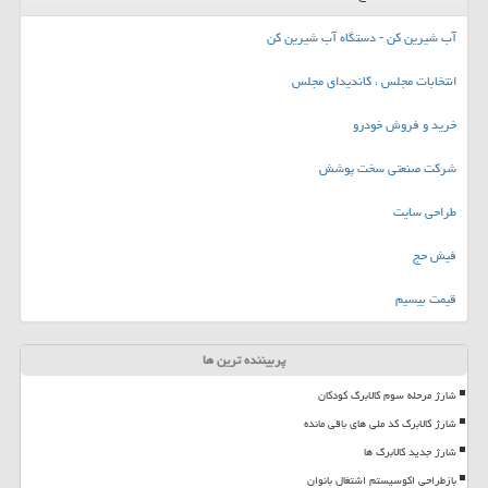
آب شیرین کن - دستگاه آب شیرین کن
انتخابات مجلس ، کاندیدای مجلس
خرید و فروش خودرو
شرکت صنعتی سخت پوشش
طراحی سایت
فیش حج
قیمت بیسیم
پربیننده ترین ها
شارژ مرحله سوم کالابرگ کودکان
شارژ کالابرگ کد ملی های باقی مانده
شارژ جدید کالابرگ ها
بازطراحی اکوسیستم اشتغال بانوان