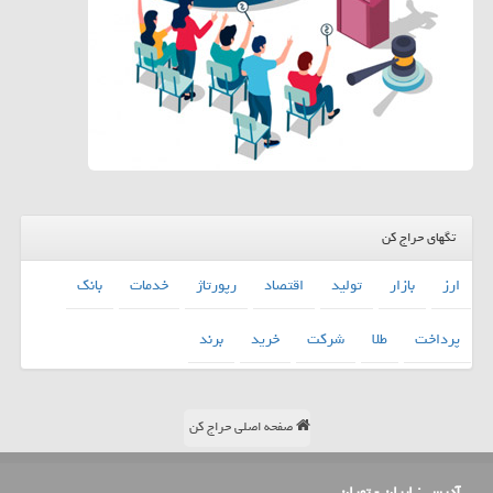
تگهای حراج کن
ارز
بازار
تولید
اقتصاد
رپورتاژ
خدمات
بانك
پرداخت
طلا
شركت
خرید
برند
صفحه اصلی حراج کن
آدرس :
ایران - تهران