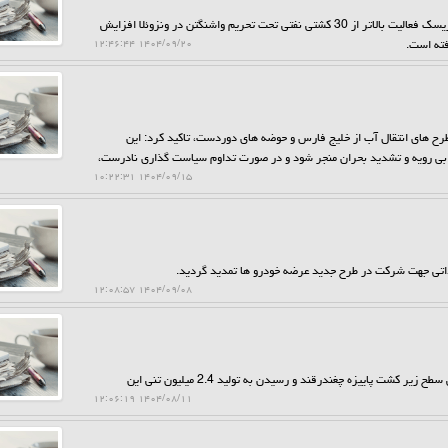
حراج کن: بعد از توقیف یک ابرنفتکش ونزوئلایی توسط گارد ساحلی آمریکا، ریسک فعالیت بالاتر از 30 کشتی نفتی تحت تحریم واشنگتن در ونزوئلا افزایش
فته است.
۱۴۰۴/۰۹/۲۰ ۱۲:۴۶:۴۴
 طرح های انتقال آب از خلیج فارس و حوضه های دوردست، تاکید کرد: این
عه بی رویه و تشدید بحران منجر شود و در صورت تداوم سیاست گذاری نادرست،
۱۴۰۴/۰۹/۱۵ ۱۰:۲۲:۳۱
رداتی جهت شرکت در طرح جدید عرضه خودرو ها تمدید گردید.
۱۴۰۴/۰۹/۰۸ ۱۲:۰۸:۵۷
به گزارش حراج کن، رئیس مؤسسه تحقیقات چغندرقند کشور از رشد تاریخی سطح زیر کشت پاییزه چغندرقند و رسیدن به تولید 2.4 میلیون تنی این
۱۴۰۴/۰۸/۱۱ ۱۲:۰۶:۱۹