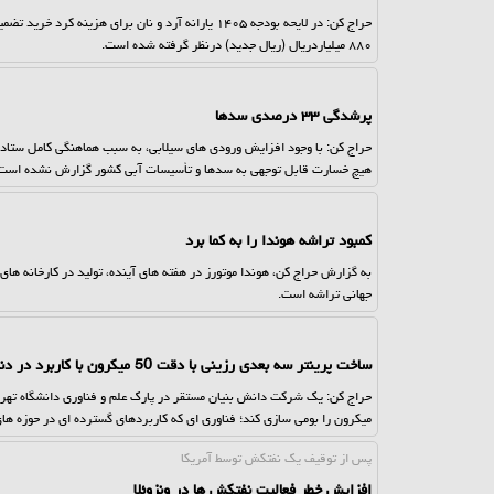
۸۸۰ میلیاردریال (ریال جدید) درنظر گرفته شده است.
پرشدگی ۳۳ درصدی سدها
حراج کن: با وجود افزایش ورودی های سیلابی، به سبب هماهنگی کامل ستادها
هیچ خسارت قابل توجهی به سدها و تأسیسات آبی کشور گزارش نشده است
کمبود تراشه هوندا را به کما برد
به گزارش حراج کن، هوندا موتورز در هفته های آینده، تولید در کارخانه ها
جهانی تراشه است.
ساخت پرینتر سه بعدی رزینی با دقت 50 میکرون با کاربرد در دندانپزشکی
میکرون را بومی سازی کند؛ فناوری ای که کاربردهای گسترده ای در حوزه ه
پس از توقیف یك نفتكش توسط آمریكا
افزایش خطر فعالیت نفتکش ها در ونزوئلا