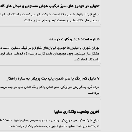
تحولی در خودرو های سبز ترکیب هوش مصنوعی و مبدل های کاتا
و مبدل های کاتالیستی بر صنعت خودرو های سبز پرداخت.
شماره امداد خودرو کارت درسته
تهران شهری با میلیون‌ها خودرو، خیابان‌های شلوغ و ترافیک سنگین است. در چ
مشکل‌ساز می‌شود. وجود مجموعه‌ای مانند کارت درسته که خدمات امداد خودرو
رانندگان ایجاد کند.
۷ دلیل کم رنگ یا محو شدن چاپ جت پرینتر به علاوه راهکار
حراج کن: به گزارش حراج کن، محو شدن یا کم رنگ شدن چاپ در جت پرینتر د
پرداخت.
آخرین وضعیت واگذاری سایپا
حراج کن: به گزارش حراج کن، رییس سازمان خصوصی سازی اظهار داشت: با گ
شرکت هایی مانند سایپا مطابق قانون برنامه هفتم واگذار خواهد شد.