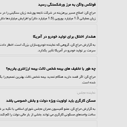
فولکس واگن به مرز ورشکستگی رسید
حراج کن: اصلاح مسیر پرهزینه در شرکت تابعه پورشه، زیان سنگینی را در سه
زیان عملیاتی 1.3 میلیارد یورویی (1.5 میلیارد دلار) و افزایش میلیاردها دلار هزینه دیگر منجر گردید.
هشدار اختلال برای تولید خودرو در آمریکا
به گزارش حراج کن، گروهی که نماینده خودروسازان بزرگ است، اخطار دادند ک
سرعت بر تولید خودرو در آمریکا تأثیر بگذارد.
چه طور با تخفیف های بیمه شخص ثالث بیمه ارزانتری بخریم؟
حراج کن: اگر قصد دارید هنگام تمدید بیمه شخص ثالث بهترین تصمیم را بگیر
شده است.
نماینده مجلس:
مسکن کارگری باید اولویت ویژه دولت و بخش خصوصی باشد
به گزارش حراج کن، عضو کمیسیون عمران مجلس شورای اسلامی با تکیه بر
ساخت واحدهای مسکونی کارگری می تواند بخشی از بار مالی دولت را کم کند.