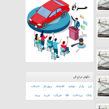
تگهای حراج کن
ارز
بازار
تولید
اقتصاد
رپورتاژ
خدمات
بانك
پرداخت
طلا
شركت
خرید
برند