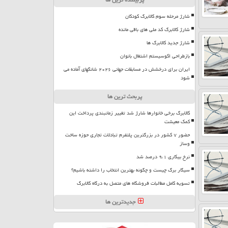
شارژ مرحله سوم کالابرگ کودکان
شارژ کالابرگ کد ملی های باقی مانده
شارژ جدید کالابرگ ها
بازطراحی اکوسیستم اشتغال بانوان
ایران برای درخشش در مسابقات جهانی ۲۰۲۶ شانگهای آماده می
شود
پربحث ترین ها
کالابرگ برخی خانوارها شارژ شد تغییر زمانبندی پرداخت این
کمک معیشت
حضور ۷ کشور در بزرگترین پلتفرم تبادلات تجاری حوزه ساخت
وساز
نرخ بیکاری ۹،۱ درصد شد
سیگار برگ چیست و چگونه بهترین انتخاب را داشته باشیم؟
تسویه کامل مطالبات فروشگاه های متصل به درگاه کالابرگ
جدیدترین ها