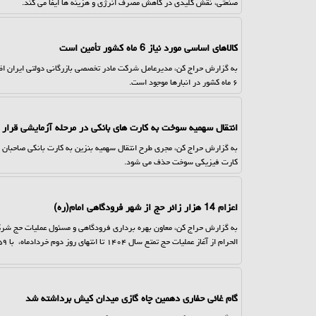
صنعتی، نقش کلیدی در کاهش مصرف انرژی و هزینه ها ایفا می کند.
کالاهای اساسی مورد نیاز 6 ماه کشور تأمین است
به گزارش حراج کن، مدیرعامل شرکت مادر تخصصی بازرگانی دولتی ایران اظه
۶ ماه کشور در انبارها موجود است.
انتقال سهمیه سوخت به کارت های بانکی در مرحله آزمایشی قرار 
به گزارش حراج کن، مجری طرح انتقال سهمیه بنزین به کارت بانکی صاحبان خو
کارت فیزیکی سوخت حذف می شود.
اعزام 14 هزار زائر حج از شهر فرودگاهی امام(ره)
الحرام از آغاز عملیات حج تمتع سال ۱۴۰۴ تا انتهای روز دوم خردادماه، با ۵۹ پرواز از شهر فرودگاهی امام خمینی(ره) به مقصد سرزمین وحی اعزام شدند.
گام غائی حفاری دهمین چاه گازی میدان کیش برداشته شد