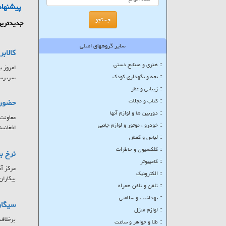
پیشنهاد
جدیدترین
سایر گروههای اصلی
کالاب
:: هنری و صنایع دستی
:: بچه و نگهداری کودک
سرپرستا
:: زیبایی و عطر
:: کتاب و مجلات
حضور ۷ کشور در بزرگترین پلتفرم تبادلات تجاری حوزه
:: دوربین ها و لوازم آنها
:: خودرو ، موتور و لوازم جانبی
افغانست
:: لباس و کفش
:: کلکسیون و خاطرات
نرخ بیکاری
:: کامپیوتر
:: الکترونیک
بیکاران
:: تلفن و تلفن همراه
:: بهداشت و سلامتی
سیگار
:: لوازم منزل
برخلاف 
:: طلا و جواهر و ساعت