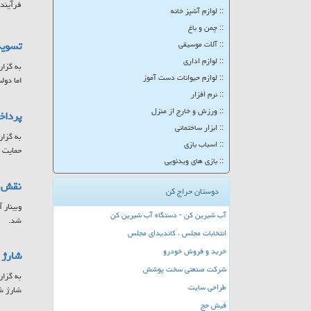
فرآینده
:: لوازم آشپز خانه
:: چمن و باغ
تسویه
:: آلات موسیقی
:: لوازم اداری
به گزار
:: لوازم حیوانات دست آموز
اما دولت موفق شد تا ۲۵ 
:: نرم افزار
:: ورزش و خارج از منزل
پرداخت ۷۸۵ میلیارد تومان به مادران 
:: ابزار ساختمانی
:: اسباب بازی
حمایت ا
:: بازی های ویدئویی
نقش س
دوستان حراج کن
وبینار 
آب شیرین کن - دستگاه آب شیرین کن
شد.
انتخابات مجلس ، کاندیدای مجلس
خرید و فروش خودرو
شارژ کا
شرکت صنعتی سخت پوشش
طراحی سایت
شارژ ش
فیش حج