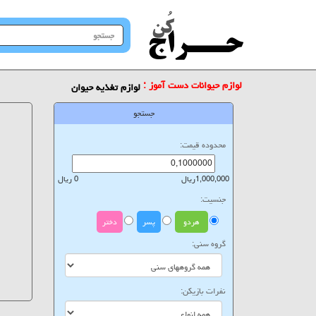
جستجو
در
سایت
لوازم حیوانات دست آموز :
لوازم تغذیه حیوان
جستجو
محدوده قیمت:
1,000,000ریال
0 ریال
جنسیت:
هردو
پسر
دختر
گروه سنی:
نفرات بازیکن: