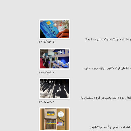
امروز پنجشنبه ۱۵ مرداد ۱۴۰۵ سیزدهمین مرحله شارژ کالابرگ انجام شد. به این ترتیب کمک معیشت خانوارها با رقم انتهایی کد ملی ۰، ۱ و ۲
۱۴۰۵/۰۵/۱۵
معاونت پشتیبانی و امور نمایشگاهی اتاق تعاون ایران، گفت: در بیست و ششمین نمایشگاه بین المللی صنعت ساختمان از ۷ کشور عراق، چین، عمان،
۱۴۰۵/۰۵/۱۰
یت ۱۵ ساله و بیش تر از نظر اقتصادی فعال بوده اند، یعنی در گروه شاغلان یا
۱۴۰۵/۰۵/۰۸
نتخاب دقیق برگ های تنباکو و