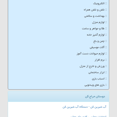
:: الکترونیک
:: تلفن و تلفن همراه
:: بهداشت و سلامتی
:: لوازم منزل
:: طلا و جواهر و ساعت
:: لوازم آشپز خانه
:: چمن و باغ
:: آلات موسیقی
:: لوازم حیوانات دست آموز
:: نرم افزار
:: ورزش و خارج از منزل
:: ابزار ساختمانی
:: اسباب بازی
:: بازی های ویدئویی
دوستان حراج کن
آب شیرین کن - دستگاه آب شیرین کن
انتخابات مجلس ، کاندیدای مجلس