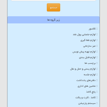
زیر گروه ها
:: کلاسور
:: لوازم جابجایی پول نقد
:: لوازم غلط گیری
:: میز سازمانی
:: لوازم تهیه پیش نویس
:: لوازم فایل بندی
:: برچسب ها
:: لوازم پستی و حمل و نقل
:: لوازم جلسه
:: دفترهای یادداشت
:: ماشین های اداری
:: پانچ کاغذ
:: کاغذ ، کارت و پاکت
:: سیستم پارتیشن