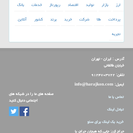
ارز
بازار
تولید
اقتصاد
رپورتاژ
خدمات
بانك
پرداخت
طلا
شركت
خرید
برند
كشور
آنلاین
تجربه
آدرس :
ایران - تهران
خیابان طالقانی
تلفن:
۹۱۲۴۷۰۳۷۲۲
ایمیل:
info@harajkon.com
صفحه های ما را در شبکه های
تماس با ما
اجتماعی دنبال کنید
تبادل لینک
خرید بک لینک برای سئو
حراج کن
: جایی که هیجان حراج، با