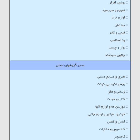
:: نوشت افزار
:: تقویم و سررسید
:: لوازم خرد
:: خط کش
:: قیچی و کاتر
:: پد استامپ
:: نوار و چسب
:: چاقوی سودمند
سایر گروههای اصلی
:: هنری و صنایع دستی
:: بچه و نگهداری کودک
:: زیبایی و عطر
:: کتاب و مجلات
:: دوربین ها و لوازم آنها
:: خودرو ، موتور و لوازم جانبی
:: لباس و کفش
:: کلکسیون و خاطرات
:: کامپیوتر