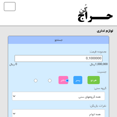
لوازم اداری
جستجو
محدوده قیمت:
1,000,000ریال
0 ریال
جنسیت:
هردو
پسر
دختر
گروه سنی:
نفرات بازیکن: