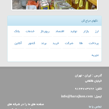
تگهای حراج کن
ارز
بازار
تولید
اقتصاد
رپورتاژ
خدمات
بانك
پرداخت
طلا
شركت
خرید
برند
كشور
آنلاین
تجربه
آدرس :
ایران - تهران
خیابان طالقانی
تلفن:
۹۱۲۴۷۰۳۷۲۲
ایمیل:
info@harajkon.com
صفحه های ما را در شبکه های
تماس با ما