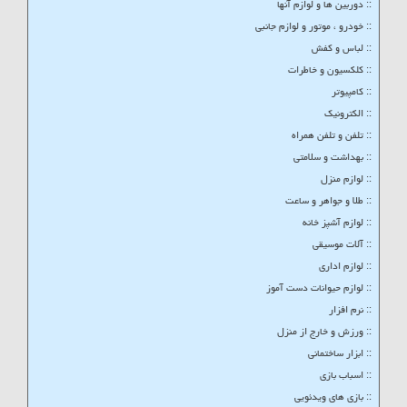
:: دوربین ها و لوازم آنها
:: خودرو ، موتور و لوازم جانبی
:: لباس و کفش
:: کلکسیون و خاطرات
:: کامپیوتر
:: الکترونیک
:: تلفن و تلفن همراه
:: بهداشت و سلامتی
:: لوازم منزل
:: طلا و جواهر و ساعت
:: لوازم آشپز خانه
:: آلات موسیقی
:: لوازم اداری
:: لوازم حیوانات دست آموز
:: نرم افزار
:: ورزش و خارج از منزل
:: ابزار ساختمانی
:: اسباب بازی
:: بازی های ویدئویی