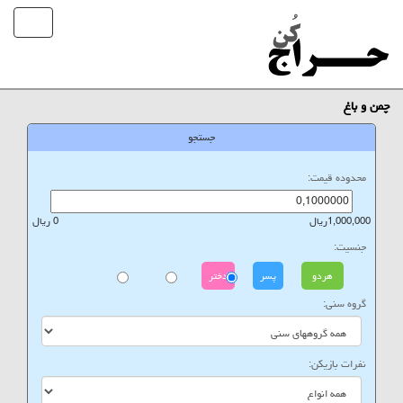
چمن و باغ
جستجو
محدوده قیمت:
1,000,000ریال
0 ریال
جنسیت:
هردو
پسر
دختر
گروه سنی:
نفرات بازیکن: