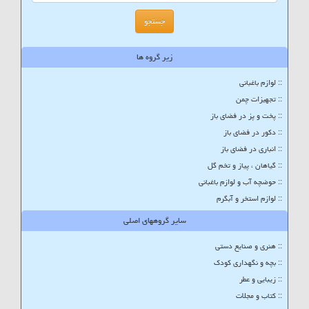
زیر گروه ها
:: لوازم باغبانی
:: تجهیزات چمن
:: پخت و پز در فضای باز
:: دکور در فضای باز
:: انباری در فضای باز
:: گیاهان ، پیاز و تخم گل
:: حوضچه آب و لوازم باغبانی
:: لوازم استخر و آبگرم
سایر گروههای اصلی
:: هنری و صنایع دستی
:: بچه و نگهداری کودک
:: زیبایی و عطر
:: کتاب و مجلات