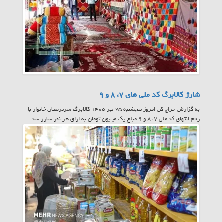
شارژ کالابرگ کد ملی های ۷، ۸ و ۹
به گزارش حراج کن امروز پنجشنبه ۲۵ تیر ۱۴۰۵ کالابرگ سرپرستان خانوار با
رقم انتهای کد ملی ۷، ۸ و ۹ مبلغ یک میلیون تومان به ازای هر نفر شارژ شد.