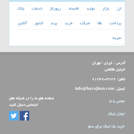
ارز
بازار
تولید
اقتصاد
رپورتاژ
خدمات
بانك
پرداخت
طلا
شركت
خرید
برند
كشور
آنلاین
تجربه
آدرس :
ایران - تهران
خیابان طالقانی
تلفن:
۹۱۲۴۷۰۳۷۲۲
ایمیل:
info@harajkon.com
صفحه های ما را در شبکه های
تماس با ما
اجتماعی دنبال کنید
تبادل لینک
خرید بک لینک برای سئو