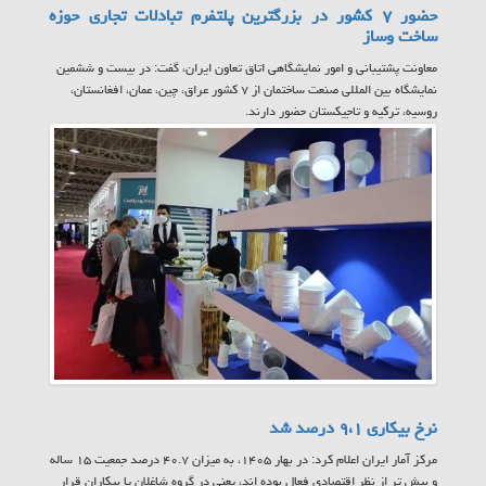
حضور ۷ کشور در بزرگترین پلتفرم تبادلات تجاری حوزه
ساخت وساز
معاونت پشتیبانی و امور نمایشگاهی اتاق تعاون ایران، گفت: در بیست و ششمین
نمایشگاه بین المللی صنعت ساختمان از ۷ کشور عراق، چین، عمان، افغانستان،
روسیه، ترکیه و تاجیکستان حضور دارند.
نرخ بیکاری ۹،۱ درصد شد
مرکز آمار ایران اعلام کرد: در بهار ۱۴۰۵، به میزان ۴۰.۷ درصد جمعیت ۱۵ ساله
و بیش تر از نظر اقتصادی فعال بوده اند، یعنی در گروه شاغلان یا بیکاران قرار