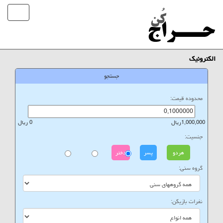
الکترونیک
جستجو
محدوده قیمت:
1,000,000ریال
0 ریال
جنسیت:
هردو
پسر
دختر
گروه سنی:
نفرات بازیکن: