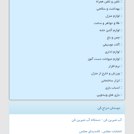
:: تلفن و تلفن همراه
:: بهداشت و سلامتی
:: لوازم منزل
:: طلا و جواهر و ساعت
:: لوازم آشپز خانه
:: چمن و باغ
:: آلات موسیقی
:: لوازم اداری
:: لوازم حیوانات دست آموز
:: نرم افزار
:: ورزش و خارج از منزل
:: ابزار ساختمانی
:: اسباب بازی
:: بازی های ویدئویی
دوستان حراج کن
آب شیرین کن - دستگاه آب شیرین کن
انتخابات مجلس ، کاندیدای مجلس