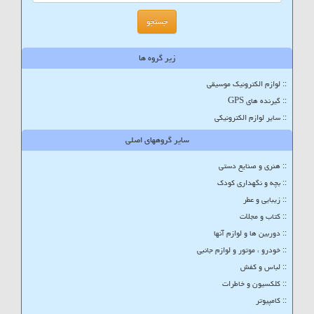
زیر گروه ها
:: لوازم الکترونیک موسیقی
:: گیرنده های GPS
:: سایر لوازم الکترونیکی
سایر گروههای اصلی
:: هنری و صنایع دستی
:: بچه و نگهداری کودک
:: زیبایی و عطر
:: کتاب و مجلات
:: دوربین ها و لوازم آنها
:: خودرو ، موتور و لوازم جانبی
:: لباس و کفش
:: کلکسیون و خاطرات
:: کامپیوتر