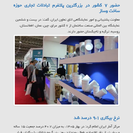
حضور ۷ کشور در بزرگترین پلتفرم تبادلات تجاری حوزه
ساخت وساز
معاونت پشتیبانی و امور نمایشگاهی اتاق تعاون ایران، گفت: در بیست و ششمین
نمایشگاه بین المللی صنعت ساختمان از ۷ کشور عراق، چین، عمان، افغانستان،
روسیه، ترکیه و تاجیکستان حضور دارند.
نرخ بیکاری ۹،۱ درصد شد
مرکز آمار ایران اعلام کرد: در بهار ۱۴۰۵، به میزان ۴۰.۷ درصد جمعیت ۱۵ ساله
و بیش تر از نظر اقتصادی فعال بوده اند، یعنی در گروه شاغلان یا بیکاران قرار