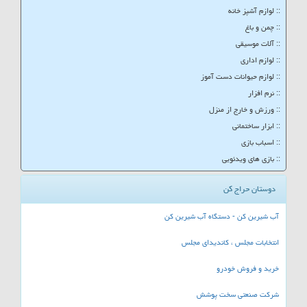
:: لوازم آشپز خانه
:: چمن و باغ
:: آلات موسیقی
:: لوازم اداری
:: لوازم حیوانات دست آموز
:: نرم افزار
:: ورزش و خارج از منزل
:: ابزار ساختمانی
:: اسباب بازی
:: بازی های ویدئویی
دوستان حراج کن
آب شیرین کن - دستگاه آب شیرین کن
انتخابات مجلس ، کاندیدای مجلس
خرید و فروش خودرو
شرکت صنعتی سخت پوشش