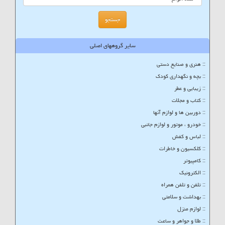
سایر گروههای اصلی
:: هنری و صنایع دستی
:: بچه و نگهداری کودک
:: زیبایی و عطر
:: کتاب و مجلات
:: دوربین ها و لوازم آنها
:: خودرو ، موتور و لوازم جانبی
:: لباس و کفش
:: کلکسیون و خاطرات
:: کامپیوتر
:: الکترونیک
:: تلفن و تلفن همراه
:: بهداشت و سلامتی
:: لوازم منزل
:: طلا و جواهر و ساعت