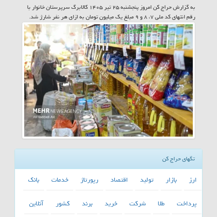
به گزارش حراج کن امروز پنجشنبه ۲۵ تیر ۱۴۰۵ کالابرگ سرپرستان خانوار با
رقم انتهای کد ملی ۷، ۸ و ۹ مبلغ یک میلیون تومان به ازای هر نفر شارژ شد.
تگهای حراج کن
ارز
بازار
تولید
اقتصاد
رپورتاژ
خدمات
بانك
پرداخت
طلا
شركت
خرید
برند
كشور
آنلاین