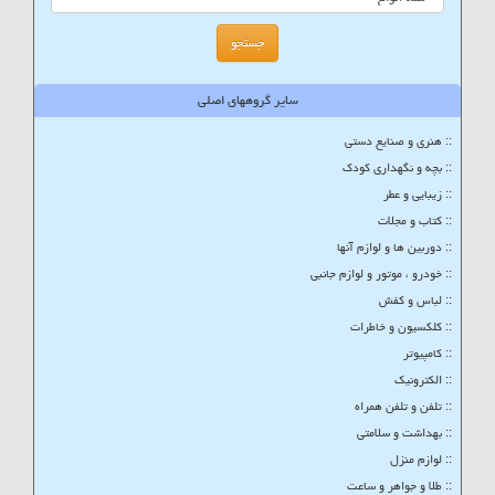
سایر گروههای اصلی
:: هنری و صنایع دستی
:: بچه و نگهداری کودک
:: زیبایی و عطر
:: کتاب و مجلات
:: دوربین ها و لوازم آنها
:: خودرو ، موتور و لوازم جانبی
:: لباس و کفش
:: کلکسیون و خاطرات
:: کامپیوتر
:: الکترونیک
:: تلفن و تلفن همراه
:: بهداشت و سلامتی
:: لوازم منزل
:: طلا و جواهر و ساعت