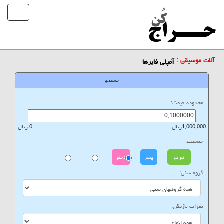
آلات موسیقی :
آمپلی فایرها
جستجو
محدوده قیمت:
1,000,000ریال
0 ریال
جنسیت:
هردو
پسر
دختر
گروه سنی:
نفرات بازیکن: