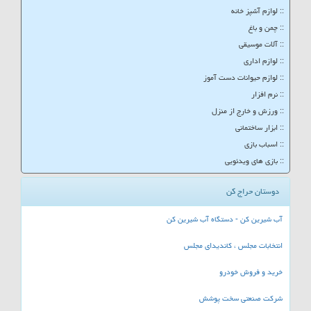
:: لوازم آشپز خانه
:: چمن و باغ
:: آلات موسیقی
:: لوازم اداری
:: لوازم حیوانات دست آموز
:: نرم افزار
:: ورزش و خارج از منزل
:: ابزار ساختمانی
:: اسباب بازی
:: بازی های ویدئویی
دوستان حراج کن
آب شیرین کن - دستگاه آب شیرین کن
انتخابات مجلس ، کاندیدای مجلس
خرید و فروش خودرو
شرکت صنعتی سخت پوشش