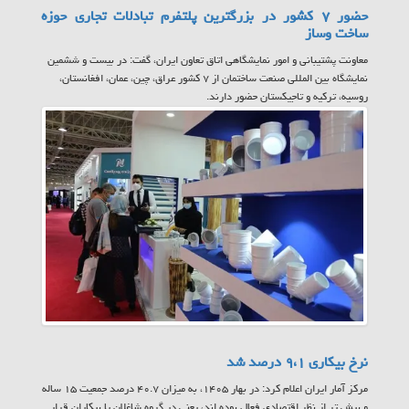
حضور ۷ کشور در بزرگترین پلتفرم تبادلات تجاری حوزه
ساخت وساز
معاونت پشتیبانی و امور نمایشگاهی اتاق تعاون ایران، گفت: در بیست و ششمین
نمایشگاه بین المللی صنعت ساختمان از ۷ کشور عراق، چین، عمان، افغانستان،
روسیه، ترکیه و تاجیکستان حضور دارند.
نرخ بیکاری ۹،۱ درصد شد
مرکز آمار ایران اعلام کرد: در بهار ۱۴۰۵، به میزان ۴۰.۷ درصد جمعیت ۱۵ ساله
و بیش تر از نظر اقتصادی فعال بوده اند، یعنی در گروه شاغلان یا بیکاران قرار