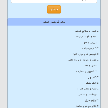
سایر گروههای اصلی
:: هنری و صنایع دستی
:: بچه و نگهداری کودک
:: زیبایی و عطر
:: کتاب و مجلات
:: دوربین ها و لوازم آنها
:: خودرو ، موتور و لوازم جانبی
:: لباس و کفش
:: کلکسیون و خاطرات
:: کامپیوتر
:: الکترونیک
:: تلفن و تلفن همراه
:: بهداشت و سلامتی
:: لوازم منزل
:: طلا و جواهر و ساعت