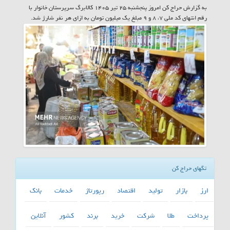
به گزارش حراج کن امروز پنجشنبه ۲۵ تیر ۱۴۰۵ کالابرگ سرپرستان خانوار با
رقم انتهای کد ملی ۷، ۸ و ۹ مبلغ یک میلیون تومان به ازای هر نفر شارژ شد.
تگهای حراج کن
ارز
بازار
تولید
اقتصاد
رپورتاژ
خدمات
بانك
پرداخت
طلا
شركت
خرید
برند
كشور
آنلاین