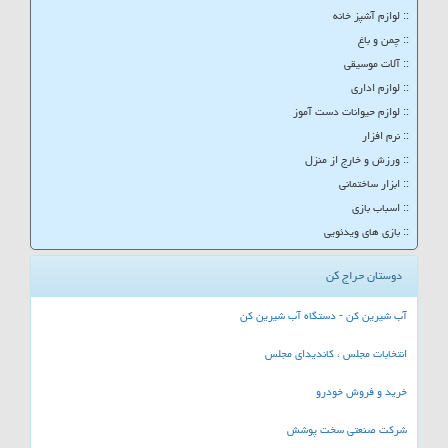
:: لوازم آشپز خانه
:: چمن و باغ
:: آلات موسیقی
:: لوازم اداری
:: لوازم حیوانات دست آموز
:: نرم افزار
:: ورزش و خارج از منزل
:: ابزار ساختمانی
:: اسباب بازی
:: بازی های ویدئویی
دوستان حراج کن
آب شیرین کن - دستگاه آب شیرین کن
انتخابات مجلس ، کاندیدای مجلس
خرید و فروش خودرو
شرکت صنعتی سخت پوشش