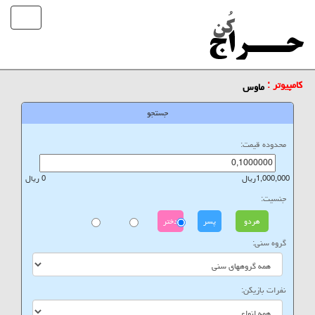
کامپیوتر :
ماوس
جستجو
محدوده قیمت:
1,000,000ریال
0 ریال
جنسیت:
هردو
پسر
دختر
گروه سنی:
نفرات بازیکن: