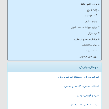
:: لوازم آشپز خانه
:: چمن و باغ
:: آلات موسیقی
:: لوازم اداری
:: لوازم حیوانات دست آموز
:: نرم افزار
:: ورزش و خارج از منزل
:: ابزار ساختمانی
:: اسباب بازی
:: بازی های ویدئویی
دوستان حراج کن
آب شیرین کن - دستگاه آب شیرین کن
انتخابات مجلس ، کاندیدای مجلس
خرید و فروش خودرو
شرکت صنعتی سخت پوشش