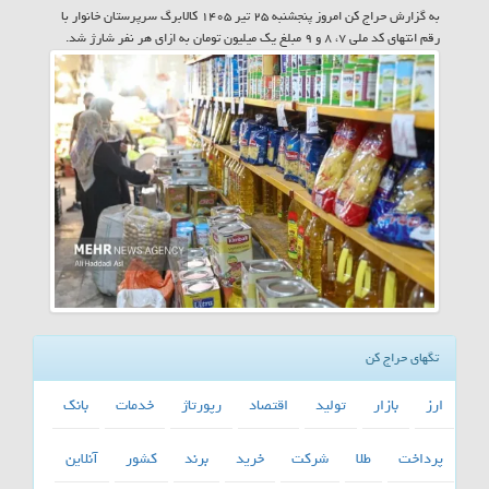
به گزارش حراج کن امروز پنجشنبه ۲۵ تیر ۱۴۰۵ کالابرگ سرپرستان خانوار با
رقم انتهای کد ملی ۷، ۸ و ۹ مبلغ یک میلیون تومان به ازای هر نفر شارژ شد.
تگهای حراج کن
ارز
بازار
تولید
اقتصاد
رپورتاژ
خدمات
بانك
پرداخت
طلا
شركت
خرید
برند
كشور
آنلاین