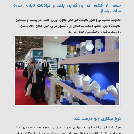
حضور ۷ کشور در بزرگترین پلتفرم تبادلات تجاری حوزه
ساخت وساز
معاونت پشتیبانی و امور نمایشگاهی اتاق تعاون ایران، گفت: در بیست و ششمین
نمایشگاه بین المللی صنعت ساختمان از ۷ کشور عراق، چین، عمان، افغانستان،
روسیه، ترکیه و تاجیکستان حضور دارند.
نرخ بیکاری ۹،۱ درصد شد
مرکز آمار ایران اعلام کرد: در بهار ۱۴۰۵، به میزان ۴۰.۷ درصد جمعیت ۱۵ ساله
و بیش تر از نظر اقتصادی فعال بوده اند، یعنی در گروه شاغلان یا بیکاران قرار