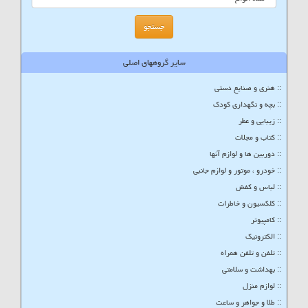
سایر گروههای اصلی
:: هنری و صنایع دستی
:: بچه و نگهداری کودک
:: زیبایی و عطر
:: کتاب و مجلات
:: دوربین ها و لوازم آنها
:: خودرو ، موتور و لوازم جانبی
:: لباس و کفش
:: کلکسیون و خاطرات
:: کامپیوتر
:: الکترونیک
:: تلفن و تلفن همراه
:: بهداشت و سلامتی
:: لوازم منزل
:: طلا و جواهر و ساعت