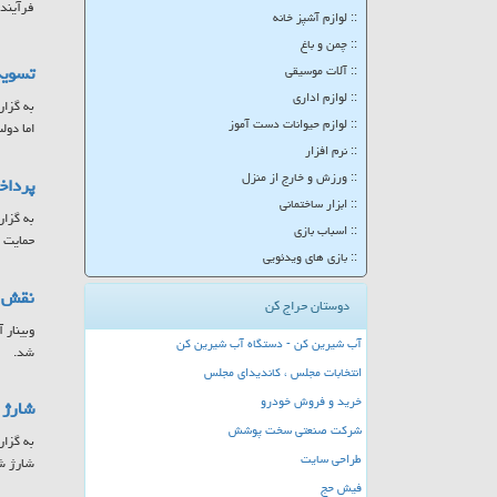
فرآینده
:: لوازم آشپز خانه
:: چمن و باغ
تسویه
:: آلات موسیقی
:: لوازم اداری
به گزار
:: لوازم حیوانات دست آموز
اما دولت موفق شد تا ۲۵ 
:: نرم افزار
:: ورزش و خارج از منزل
پرداخت ۷۸۵ میلیارد تومان به مادران 
:: ابزار ساختمانی
:: اسباب بازی
حمایت ا
:: بازی های ویدئویی
نقش س
دوستان حراج کن
وبینار 
آب شیرین کن - دستگاه آب شیرین کن
شد.
انتخابات مجلس ، کاندیدای مجلس
خرید و فروش خودرو
شارژ کا
شرکت صنعتی سخت پوشش
طراحی سایت
شارژ ش
فیش حج