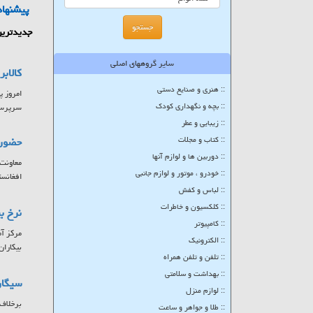
پیشنهاد
جدیدترین
سایر گروههای اصلی
کالاب
:: هنری و صنایع دستی
:: بچه و نگهداری کودک
سرپرستا
:: زیبایی و عطر
:: کتاب و مجلات
حضور ۷ کشور در بزرگترین پلتفرم تبادلات تجاری حوزه
:: دوربین ها و لوازم آنها
:: خودرو ، موتور و لوازم جانبی
افغانست
:: لباس و کفش
:: کلکسیون و خاطرات
نرخ بیکاری
:: کامپیوتر
:: الکترونیک
بیکاران
:: تلفن و تلفن همراه
:: بهداشت و سلامتی
سیگار
:: لوازم منزل
برخلاف 
:: طلا و جواهر و ساعت