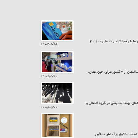
امروز پنجشنبه ۱۵ مرداد ۱۴۰۵ سیزدهمین مرحله شارژ کالابرگ انجام شد. به این ترتیب کمک معیشت خانوارها با رقم انتهایی کد ملی ۰، ۱ و ۲
۱۴۰۵/۰۵/۱۵
معاونت پشتیبانی و امور نمایشگاهی اتاق تعاون ایران، گفت: در بیست و ششمین نمایشگاه بین المللی صنعت ساختمان از ۷ کشور عراق، چین، عمان،
۱۴۰۵/۰۵/۱۰
یت ۱۵ ساله و بیش تر از نظر اقتصادی فعال بوده اند، یعنی در گروه شاغلان یا
۱۴۰۵/۰۵/۰۸
نتخاب دقیق برگ های تنباکو و