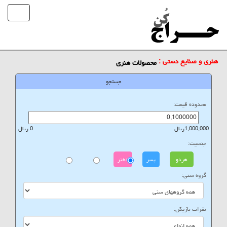
هنری و صنایع دستی :
محصولات هنری
جستجو
محدوده قیمت:
1,000,000ریال
0 ریال
جنسیت:
هردو
پسر
دختر
گروه سنی:
نفرات بازیکن: