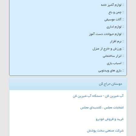
:: لوازم آشپز خانه
:: چمن و باغ
:: آلات موسیقی
:: لوازم اداری
:: لوازم حیوانات دست آموز
:: نرم افزار
:: ورزش و خارج از منزل
:: ابزار ساختمانی
:: اسباب بازی
:: بازی های ویدئویی
دوستان حراج کن
آب شیرین کن - دستگاه آب شیرین کن
انتخابات مجلس ، کاندیدای مجلس
خرید و فروش خودرو
شرکت صنعتی سخت پوشش