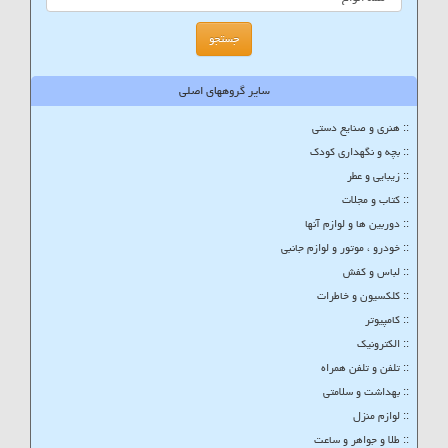
سایر گروههای اصلی
:: هنری و صنایع دستی
:: بچه و نگهداری کودک
:: زیبایی و عطر
:: کتاب و مجلات
:: دوربین ها و لوازم آنها
:: خودرو ، موتور و لوازم جانبی
:: لباس و کفش
:: کلکسیون و خاطرات
:: کامپیوتر
:: الکترونیک
:: تلفن و تلفن همراه
:: بهداشت و سلامتی
:: لوازم منزل
:: طلا و جواهر و ساعت