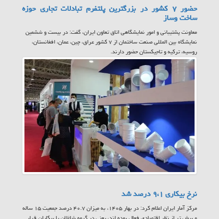
حضور ۷ کشور در بزرگترین پلتفرم تبادلات تجاری حوزه
ساخت وساز
معاونت پشتیبانی و امور نمایشگاهی اتاق تعاون ایران، گفت: در بیست و ششمین
نمایشگاه بین المللی صنعت ساختمان از ۷ کشور عراق، چین، عمان، افغانستان،
روسیه، ترکیه و تاجیکستان حضور دارند.
نرخ بیکاری ۹،۱ درصد شد
مرکز آمار ایران اعلام کرد: در بهار ۱۴۰۵، به میزان ۴۰.۷ درصد جمعیت ۱۵ ساله
و بیش تر از نظر اقتصادی فعال بوده اند، یعنی در گروه شاغلان یا بیکاران قرار