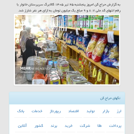
به گزارش حراج کن امروز پنجشنبه ۲۵ تیر ۱۴۰۵ کالابرگ سرپرستان خانوار با
رقم انتهای کد ملی ۷، ۸ و ۹ مبلغ یک میلیون تومان به ازای هر نفر شارژ شد.
تگهای حراج کن
ارز
بازار
تولید
اقتصاد
رپورتاژ
خدمات
بانك
پرداخت
طلا
شركت
خرید
برند
كشور
آنلاین