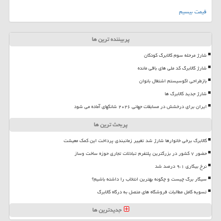
قیمت بیسیم
پربیننده ترین ها
شارژ مرحله سوم کالابرگ کودکان
شارژ کالابرگ کد ملی های باقی مانده
بازطراحی اکوسیستم اشتغال بانوان
شارژ جدید کالابرگ ها
ایران برای درخشش در مسابقات جهانی ۲۰۲۶ شانگهای آماده می شود
پربحث ترین ها
کالابرگ برخی خانوارها شارژ شد تغییر زمانبندی پرداخت این کمک معیشت
حضور ۷ کشور در بزرگترین پلتفرم تبادلات تجاری حوزه ساخت وساز
نرخ بیکاری ۹،۱ درصد شد
سیگار برگ چیست و چگونه بهترین انتخاب را داشته باشیم؟
تسویه کامل مطالبات فروشگاه های متصل به درگاه کالابرگ
جدیدترین ها