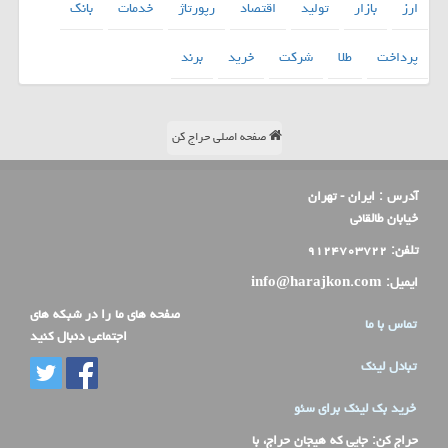
ارز
بازار
تولید
اقتصاد
رپورتاژ
خدمات
بانك
پرداخت
طلا
شركت
خرید
برند
صفحه اصلی حراج کن
آدرس :
ایران - تهران
خیابان طالقانی
تلفن:
۹۱۲۴۷۰۳۷۲۲
ایمیل:
info@harajkon.com
صفحه های ما را در شبکه های
تماس با ما
اجتماعی دنبال کنید
تبادل لینک
خرید بک لینک برای سئو
حراج کن
: جایی که هیجان حراج، با