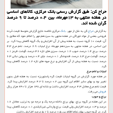
حراج كن: طبق گزارش رسمی بانك مركزی، كالاهای اساسی
در هفته منتهی به ۱۳مهرماه، بین ۰.۴ درصد تا ۹ درصد
گران شده اند.
به گزارش
حراج
كن به نقل از مهر،
بانك
مركزی خلاصه نتایج گزارش متوسط قیمت خُرده
فروشی بعضی از مواد خوراكی در هفته منتهی به سیزدهم مهر را اعلام نمود كه مطابق با
آن، قیمت ۱۰ گروه نسبت به هفته پیش از آن افزایش و یك گروه كاهش پیدا كرد. بر
این اساس، در هفته منتهی به سیزدهم مهرماه نرخ لبنیات ۲.۹ درصد، تخم مرغ ۴.۳
درصد، برنج ۱.۴ درصد، حبوب ۱.۲ درصد، سبزی های تازه ۳.۶ درصد، گوشت قرمز ۰.۱
درصد، گوشت مرغ ۸.۳ درصد، قندوشكر ۰.۱ درصد، چای ۰.۴ درصد و روغن نباتی ۶.۳
درصد نسبت به هفته پیش از آن افزایش و نرخ میوه های تازه ۱.۲ درصد كاهش پیدا
كرد.
لبنیات و تخم مرغ
در هفته مورد گزارش در گروه لبنیات قیمت كره پاستوریزه نسبت به هفته قبل بدون
تغییر بود و بهای سایر اقلام این گروه بین ۰.۲ درصد تا ۴.۲ درصد افزایش پیدا كرد.
قیمت تخم مرغ معادل ۴.۳ درصد افزایش داشت و شانه ای ۱۳۸ هزار تا ۲۴۰ هزار ریال
فروش
می رفت.
برنج و حبوب
در این هفته در گروه برنج، بهای برنج داخله درجه یك و درجه دو به ترتیب معادل ۱.۶
درصد و ۰.۳ درصد افزایش ولی قیمت برنج وارداتی غیرتایلندی ۰.۱ درصد كاهش پیدا
كرد. در گروه حبوب بهای تمام اقلام بین ۰.۵ درصد تا ۵.۱ درصد افزایش داشت.