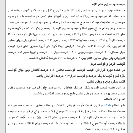
میوه ها و سبزی های تازه
در هفته مورد بررسی، در میادین زیر نظر شهرداری پرتقال درجه یك و كیوی عرضه نمی
شد. سایر اقلام میوه و سبزی تازه كه تعدادی از آنها از نظر كیفی در مقایسه با سایر میوه
فروشی ها متفاوت بودند، به نرخ مصوب سازمان میادین میوه و تره بار عرضه می شد.
میوه فروشی های سطح شهر اقلام میوه و سبزی تازه را عرضه می كردند كه در گروه میوه
های تازه قیمت سیب قرمز معادل ۳.۲ درصد، سیب زرد ۷ درصد، پرتقال درجه یك ۴.۱
درصد، نارنگی ۱۲.۵ درصد، هندوانه ۳.۳ درصد و موز ۲.۳ درصد كاهش ولی بهای سایر
اقلام بین یك درصد تا ۱۰.۲ درصد افزایش پیدا كرد. در گروه سبزی های تازه قیمت
خیار معادل ۱.۹ درصد، سیب زمینی ۲۸.۲ درصد، پیاز ۲۲ درصد و لوبیا سبز ۰.۵ درصد
افزایش ولی بهای سایر اقلام بین ۰.۴ درصد تا ۷.۹ درصد كاهش داشت.
گوشت قرمز و گوشت مرغ
در هفته مورد گزارش، قیمت گوشت گوسفند معادل ۰.۱ درصد كاهش ولی بهای گوشت
تازه گاو و گوساله یك درصد و گوشت مرغ ۸.۳ درصد افزایش یافت.
قند، شكر، چای و روغن نباتی
در این هفته قیمت قند و شكر هر یك معادل ۰.۱ درصد، چای خارجی ۰.۴ درصد، روغن
نباتی جامد ۱۰.۵ درصد و روغن نباتی مایع ۴.۸ درصد افزایش داشت.
تغییرات یكساله
طبق اعلام
بانك
مركزی، قیمت خُرده فروشی لبنیات در هفته منتهی به سیزدهم مهرماه
نسبت به هفته مشابه سال قبل ۴۴ درصد، تخم مرغ ۷۹ درصد، برنج ۱۶.۸ درصد، حبوب
۱۰.۶ درصد، میوه های تازه ۶۰.۷ درصد، سبزی های تازه ۵۵.۱ درصد، گوشت قرمز
۴۵.۵ درصد، گوشت مرغ ۳۵.۱ درصد، قند و شكر ۳۱.۹ درصد، چای ۲۳.۳ درصد و روغن
نباتی ۲۹.۱ درصد رشد داشت.