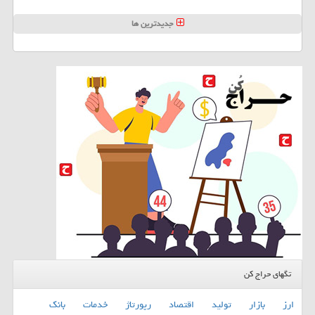
جدیدترین ها
تگهای حراج کن
ارز
بازار
تولید
اقتصاد
رپورتاژ
خدمات
بانك