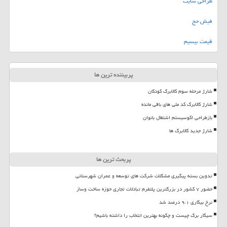
طراحی سایت
فیش حج
قیمت بیسیم
پربیننده ترین ها
شارژ مرحله سوم کالابرگ کودکان
شارژ کالابرگ کد ملی های باقی مانده
بازطراحی اکوسیستم اشتغال بانوان
شارژ جدید کالابرگ ها
پربحث ترین ها
تدوین بسته پیگیری مشکلات شرکت های توسعه و عمران شهرستانی
حضور ۷ کشور در بزرگترین پلتفرم تبادلات تجاری حوزه ساخت وساز
نرخ بیکاری ۹،۱ درصد شد
سیگار برگ چیست و چگونه بهترین انتخاب را داشته باشیم؟