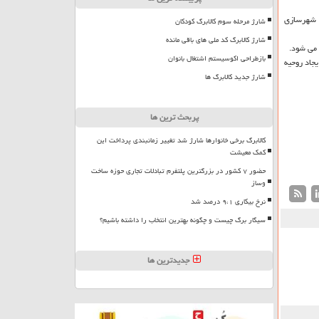
و شهرسازی
شارژ مرحله سوم کالابرگ کودکان
شارژ کالابرگ کد ملی های باقی مانده
بازطراحی اکوسیستم اشتغال بانوان
جاد روحیه
شارژ جدید کالابرگ ها
پربحث ترین ها
کالابرگ برخی خانوارها شارژ شد تغییر زمانبندی پرداخت این
کمک معیشت
حضور ۷ کشور در بزرگترین پلتفرم تبادلات تجاری حوزه ساخت
وساز
نرخ بیکاری ۹،۱ درصد شد
سیگار برگ چیست و چگونه بهترین انتخاب را داشته باشیم؟
جدیدترین ها