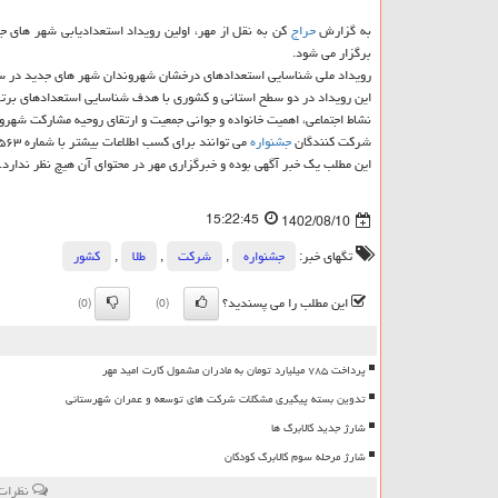
به گزارش
حراج
کن به نقل از مهر، اولین رویداد استعدادیابی شهر ها
برگزار می شود.
رویداد ملی شناسایی استعدادهای درخشان شهروندان شهر های جدید در سرتاسر شهر های جدید در ۵ محور هنری، علمی، ورزشی، ادبی و
این رویداد در دو سطح استانی و کشوری با هدف شناسایی استعدادهای برتر،
نشاط اجتماعی، اهمیت خانواده و جوانی جمعیت و ارتقای روحیه مشارکت شهرو
شرکت کنندگان
جشنواره
می توانند برای کسب اطلاعات بیشتر با شماره ۸۹۳۵۶۵۶۳-۰۲۱ تماس و آثار خویش را به آدرس www.ntdc.ir/Ganj ارسال نمائید.
این مطلب یک خبر آگهی بوده و خبرگزاری مهر در محتوای آن هیچ نظر ندارد.
15:22:45
1402/08/10
تگهای خبر:
جشنواره
,
شركت
,
طلا
,
كشور
این مطلب را می پسندید؟
(0)
(0)
پرداخت ۷۸۵ میلیارد تومان به مادران مشمول کارت امید مهر
تدوین بسته پیگیری مشکلات شرکت های توسعه و عمران شهرستانی
شارژ جدید کالابرگ ها
شارژ مرحله سوم کالابرگ کودکان
نظرات 