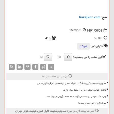
منبع:
harajkon.com
15:59:03
1401/06/08
416
/ 5
0.0
تگهای خبر:
شركت
این مطلب را می پسندید؟
(0)
(0)
X
تازه ترین مطالب مرتبط
تدوین بسته پیگیری مشکلات شرکت های توسعه و عمران شهرستانی
کاهش تولید خودرو در ۱۰ ماهه سال جاری
یارانه گندم در بودجه سال آینده ۲۹ همت (ریال جدید) شد
پرشدگی ۳۳ درصدی سدها
نظرات بینندگان در مورد
تداوم وضعیت قابل قبول کیفیت هوای تهران