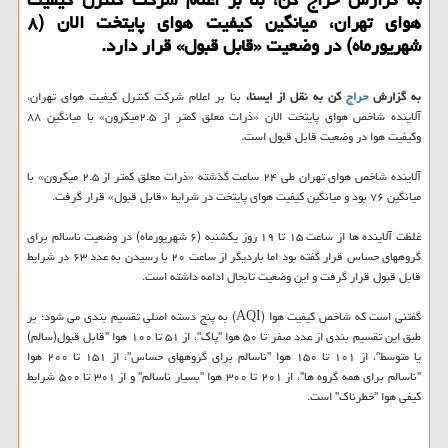
هوای تهران، میانگین کیفیت هوای پایتخت الان (۸
شهریورماه) در وضعیت «قابل قبول» قرار دارد.
به گزارش
حراج
کن به نقل از ایسنا،
بنا بر اعلام شرکت کنترل کیفیت هوای تهران،
آلاینده شاخص هوای پایتخت الان «ذرات معلق کمتر از ۲.۵میکرون» با میانگین ۸۸
وکیفیت هوا در وضعیت قابل قبول است.
آلاینده شاخص هوای تهران طی ۲۴ ساعت گذشته «ذرات معلق کمتر از ۲.۵ میکرون» با
میانگین ۷۶ بود و میانگین کیفیت هوای پایتخت در شرایط «قابل قبول» قرار گرفت.
غلظت آلاینده ها از ساعت ۱۵ تا ۱۹ روز یکشنبه (۶ شهریورماه) در وضعیت ناسالم برای
گروههای حساس قرار گفته بود اما باردیگر از ساعت ۲۰ با رسیدن به عدد ۶۳ در شرایط
قابل قبول قرار گرفت و این وضعیت تابحال ادامه داشته است.
گفتنی است که شاخص کیفیت هوا (AQI) به پنج دسته اصلی تقسیم بندی می شود؛ بر
طبق این تقسیم بندی از عدد صفر تا ۵۰ هوا "پاک"، از ۵۱ تا ۱۰۰ هوا "قابل قبول(سالم)
یا متوسط"، از ۱۰۱ تا ۱۵۰ هوا "ناسالم برای گروههای حساس"، از ۱۵۱ تا ۲۰۰ هوا
"ناسالم برای همه گروه ها"، از ۲۰۱ تا ۳۰۰ هوا "بسیار ناسالم" و از ۳۰۱ تا ۵۰۰ شرایط
کیفی هوا "خطرناک" است.