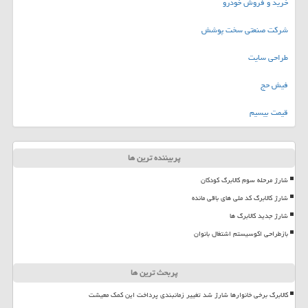
خرید و فروش خودرو
شرکت صنعتی سخت پوشش
طراحی سایت
فیش حج
قیمت بیسیم
پربیننده ترین ها
شارژ مرحله سوم کالابرگ کودکان
شارژ کالابرگ کد ملی های باقی مانده
شارژ جدید کالابرگ ها
بازطراحی اکوسیستم اشتغال بانوان
پربحث ترین ها
کالابرگ برخی خانوارها شارژ شد تغییر زمانبندی پرداخت این کمک معیشت