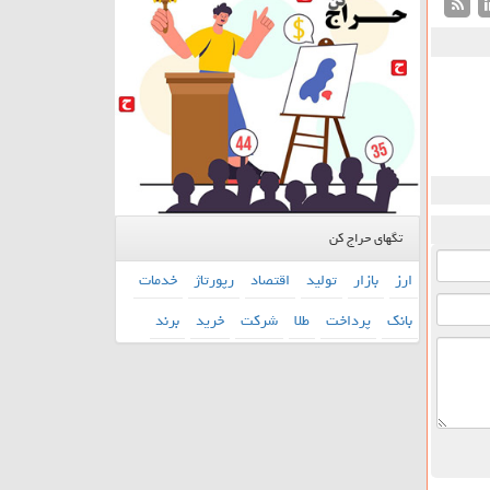
تگهای حراج کن
ارز
بازار
تولید
اقتصاد
رپورتاژ
خدمات
بانك
پرداخت
طلا
شركت
خرید
برند