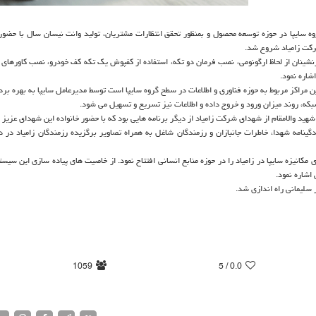
وه سایپا در حوزه توسعه محصول و بمنظور تحقق انتظارات مشتریان، تولید وانت نیسان سال با حضور
رکت زامیاد شروع شد.
شینان از لحاظ ارگونومی، نصب فرمان دو تکه، استفاده از کفپوش یک تکه کف خودرو، نصب کاورهای 
شاره نمود.
ن مراکز مربوط به حوزه فناوری و اطلاعات در سطح گروه سایپا است توسط مدیرعامل سایپا به بهره بر
بکه، روند میزان ورود و خروج داده و اطلاعات نیز تسریع و تسهیل می شود.
ینامه شهدا، خاطرات جانبازان و رزمندگان شاغل به همراه تصاویر برگزیده رزمندگان زامیاد در د
کانیزه سایپا در زامیاد را در حوزه منابع انسانی افتتاح نمود. از خاصیت های پیاده سازی این سیس
اشاره نمود.
 سلیمانی راه اندازی شد.
1059
/ 5
0.0