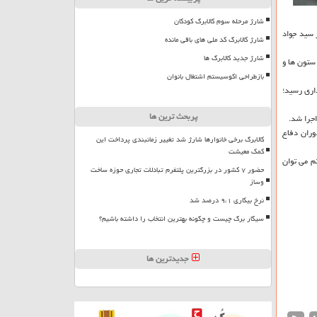
شارژ مرحله سوم کالابرگ کودکان
 سید جواد
شارژ کالابرگ کد ملی های باقی مانده
شارژ جدید کالابرگ ها
ستون ها و
بازطراحی اکوسیستم اشتغال بانوان
داری رسید؛
پربحث ترین ها
وران دفاع
کالابرگ برخی خانوارها شارژ شد تغییر زمانبندی پرداخت این
کمک معیشت
تم می توان
حضور ۷ کشور در بزرگترین پلتفرم تبادلات تجاری حوزه ساخت
وساز
نرخ بیکاری ۹،۱ درصد شد
سیگار برگ چیست و چگونه بهترین انتخاب را داشته باشیم؟
جدیدترین ها