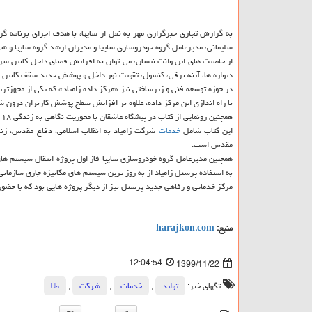
به گزارش تجاری خبرگزاری مهر به نقل از سایپا، با هدف اجرای برنامه گر
سلیمانی، مدیرعامل گروه خودروسازی سایپا و مدیران ارشد گروه سایپا و ش
از خاصیت های این وانت نیسان، می توان به افزایش فضای داخل کابین سرن
دیواره ها، آینه برقی، کنسول، تقویت نور داخل و پوشش جدید سقف کابین ا
در حوزه توسعه فنی و زیرساختی نیز «مرکز داده زامیاد» که یکی از مجهزتری
با راه اندازی این مرکز داده، علاوه بر افزایش سطح پوشش کاربران درون ش
همچنین رونمایی از کتاب در پیشگاه عاشقان با محوریت نگاهی به زندگی ۱۸ شهید والامقام از شهدای شرکت زامیاد از دیگر برنامه هایی بود که با حضور خانواده این شهدای عزیز اجرا شد.
این کتاب شامل
خدمات
شرکت زامیاد به انقلاب اسلامی، دفاع مقدس، زندگ
مقدس است.
همچنین مدیرعامل گروه خودروسازی سایپا فاز اول پروژه انتقال سیستم های م
به استفاده پرسنل زامیاد از به روز ترین سیستم های مکانیزه جاری سازمانی 
مرکز خدماتی و رفاهی جدید پرسنل نیز از دیگر پروژه هایی بود که با حضور
منبع:
harajkon.com
12:04:54
1399/11/22
تگهای خبر:
تولید
,
خدمات
,
شركت
,
طلا