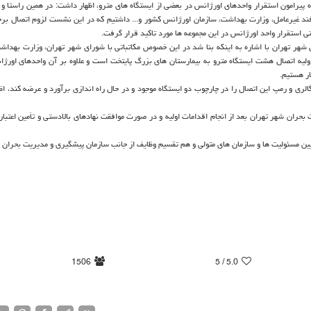
یرامون استقرار واحدهای اورژانس در بعضی از ایستگاه های مترو، اظهار داشت: در همین راستا و ب
د غیرعامل، وزارت بهداشت، سازمان اورژانس کشور و... داشتیم که در این نشست لزوم اتصال برخ
ی استقرار واحد اورژانس در این مجموعه ها مورد تاکید قرار گرفت.
 شهر تهران با اشاره به اینکه بنا شد در این خصوص مکاتباتی با شورای شهر تهران، وزارت بهداش
اولیه اتصال هشت ایستگاه مترو به بیمارستان های بزرگ پایتخت است و علاوه بر آن واحدهای اورژ
ار هستیم.
الری و رمپ این اتصال را در چارچوب دو ایستگاه موجود و در حال راه اندازی برآورد و عرضه کند، اظ
بحران شهر تهران بعد از انجام اقدامات اولیه و در صورت موافقت نهادهای بالادستی و تأمین اعتبار 
ن مسئولیت ها و سازمان های متولی و هم تقسیم وظایف از جانب سازمان پیشگیری و مدیریت بحران 
1506
/ 5
5.0