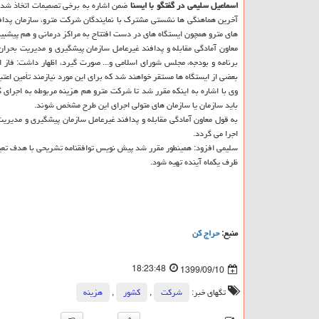
اسماعیل سلیمی در گفتگو با ایسنا
ضمن اشاره به برخی تصمیمات اتخاذ شده پ
آخرین هماهنگی ها نشستی مشترک با نمایندگان شرکت مترو، سازمان پدافن
های مترو همچون ایستگاه های در دست افتتاح به مراکز درمانی و هم پیشبین
معاون آمادگی مقابله و پدافند غیرعامل سازمان پیشگیری و مدیریت بحران
برنامه و بودجه، مجلس شورای اسلامی و... صورت گیرد، اظهار داشت: فاز 
بعضی از ایستگاه ها مستقر خواهند شد که برای این مورد نیازمند تأمین اعتب
وی با اشاره به اینکه مقرر شد تا شرکت مترو هم هزینه مربوطه به اجرای گ
باید سازمان یا سازمان های متولی اجرای این طرح مشخص شوند.
به قول معاون آمادگی مقابله و پدافند غیرعامل سازمان پیشگیری و مدیریت 
اجرا می گردد.
سلیمی افزود: همینطور مقرر شد پیش نویس توافقنامه تشریحی با هدف تعیی
ظرف یکماه آینده تهیه شود.
منبع:
حراج كن
18:23:48
1399/09/10
تگهای خبر:
شركت
,
كشور
,
هزینه