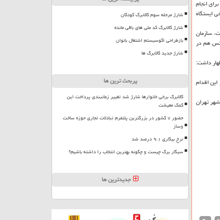
رای انجام
ی ایستگاه
شارژ مرحله سوم کالابرگ کودکان
شارژ کالابرگ کد ملی های باقی مانده
ت، سازمان
بازطراحی اکوسیستم اشتغال بانوان
انس هم در
شارژ جدید کالابرگ ها
هار داشت:
پربحث ترین ها
این اقدام
کالابرگ برخی خانوارها شارژ شد تغییر زمانبندی پرداخت این
شهر تهران
کمک معیشت
حضور ۷ کشور در بزرگترین پلتفرم تبادلات تجاری حوزه ساخت
وساز
نرخ بیکاری ۹،۱ درصد شد
سیگار برگ چیست و چگونه بهترین انتخاب را داشته باشیم؟
جدیدترین ها