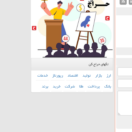
تگهای حراج کن
ارز
بازار
تولید
اقتصاد
رپورتاژ
خدمات
بانك
پرداخت
طلا
شركت
خرید
برند