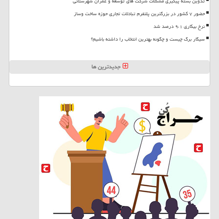
تدوین بسته پیگیری مشکلات شرکت های توسعه و عمران شهرستانی
حضور ۷ کشور در بزرگترین پلتفرم تبادلات تجاری حوزه ساخت وساز
نرخ بیکاری ۹،۱ درصد شد
سیگار برگ چیست و چگونه بهترین انتخاب را داشته باشیم؟
جدیدترین ها