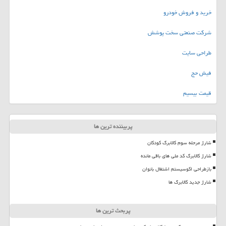
خرید و فروش خودرو
شرکت صنعتی سخت پوشش
طراحی سایت
فیش حج
قیمت بیسیم
پربیننده ترین ها
شارژ مرحله سوم کالابرگ کودکان
شارژ کالابرگ کد ملی های باقی مانده
بازطراحی اکوسیستم اشتغال بانوان
شارژ جدید کالابرگ ها
پربحث ترین ها