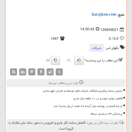
منبع:
harajkon.com
14:30:43
1399/08/21
1497
/ 5
5.0
تگهای خبر:
شركت
این مطلب را می پسندید؟
(0)
(1)
X
تازه ترین مطالب مرتبط
تدوین بسته پیگیری مشکلات شرکت های توسعه و عمران شهرستانی
کاهش تولید خودرو در ۱۰ ماهه سال جاری
یارانه گندم در بودجه سال آینده ۲۹ همت (ریال جدید) شد
پرشدگی ۳۳ درصدی سدها
نظرات بینندگان در مورد
كاهش ساعت كار مترو و اتوبوس دستور ستاد ملی مقابله با
كرونا است