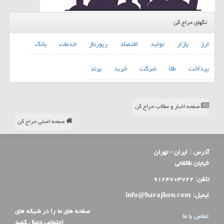
تگهای حراج کن
ارز
بازار
تولید
اقتصاد
رپورتاژ
خدمات
بانك
پرداخت
طلا
شركت
خرید
برند
صفحه اخبار و مطالب حراج کن
صفحه اصلی حراج کن
آدرس :
ایران - تهران
خیابان طالقانی
تلفن:
۹۱۲۴۷۰۳۷۲۲
ایمیل:
info@harajkon.com
صفحه های ما را در شبکه های
تماس با ما
اجتماعی دنبال کنید