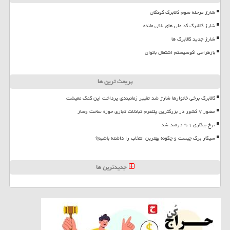
شارژ مرحله سوم کالابرگ کودکان
شارژ کالابرگ کد ملی های باقی مانده
شارژ جدید کالابرگ ها
بازطراحی اکوسیستم اشتغال بانوان
پربحث ترین ها
کالابرگ برخی خانوارها شارژ شد تغییر زمانبندی پرداخت این کمک معیشت
حضور ۷ کشور در بزرگترین پلتفرم تبادلات تجاری حوزه ساخت وساز
نرخ بیکاری ۹،۱ درصد شد
سیگار برگ چیست و چگونه بهترین انتخاب را داشته باشیم؟
جدیدترین ها