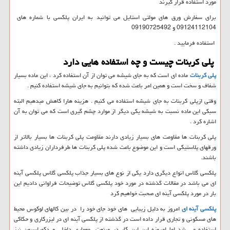
مورد استفاده قرار گیرند
برای سفارش ورق های مولتی استایل می توانید به ایران پلکسی با شماره های
09124112104 و 09190725492
استفاده فرمایید
.
پلی کربنات چیست و چه استفاده هایی دارد
پلی کربنات
ماده ای است که به جای شیشه می توان از آن استفاده کرد ، این ماده بسیار
شفاف و سخت است و همین امر باعث شده که بتوانیم به جای شیشه استفاده کنیم
.
وقتی ازپلی کربنات به جای شیشه استفاده می کنیم . هزینه هارا کاهش میدهیم البته
سبکی این ماده نسبت به شیشه یکی دیگر از موارد چشم گیری است که می توان به آن
اشاره کرد
.
پلی کربنات ها مقاومت های بسیار زیادی دارند مقاومت پلی کربنات ها بسیار بالاتر از
ورقهای پلاستیکی است و این موضوع باعث شده پلی کربنات ها طرفرداران زیادی داشته
باشند.
پلکسی گلاس انواع دیگری دارد یکی از نوع های بسیار جذاب پلکسی گلاس پلکسی آینه
ای می باشد در مقالات گذشته در مورد خود پلکسی گلاس توضیحات فراوانی دادیم این
بار در مورد پلکسی آینه ای صحبت خواهیم کرد
پلکسی آینه ای
امروز به دلیل زیبایی های خود جای خود را در بین کالهای لوکوس محیط
های مسکونی و تجاری قرار داده است در گذشته از پلکسی آینه ای در لیزرکاری و حکاکی
استفاده می شد اما امروزه این این کار در صنعت معماری داخلی و دکوراسیون نیز