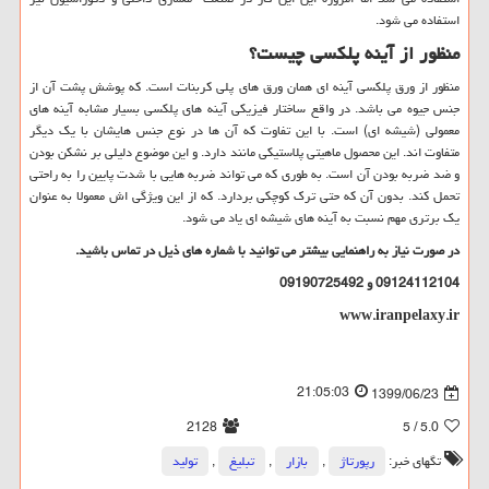
استفاده می شود.
منظور از آینه پلکسی چیست؟
منظور از ورق پلکسی آینه ای همان ورق های پلی کربنات است. که پوشش پشت آن از
جنس جیوه می باشد. در واقع ساختار فیزیکی آینه های پلکسی بسیار مشابه آینه های
معمولی (شیشه ای) است. با این تفاوت که آن ها در نوع جنس هایشان با یک دیگر
متفاوت اند. این محصول ماهیتی پلاستیکی مانند دارد. و این موضوع دلیلی بر نشکن بودن
و ضد ضربه بودن آن است. به طوری که می تواند ضربه هایی با شدت پایین را به راحتی
تحمل کند. بدون آن که حتی ترک کوچکی بردارد. که از این ویژگی اش معمولا به عنوان
یک برتری مهم نسبت به آینه های شیشه ای یاد می شود.
در صورت نیاز به راهنمایی بیشتر می توانید با شماره های ذیل در تماس باشید.
09124112104 و 09190725492
www.iranpelaxy.ir
21:05:03
1399/06/23
2128
/ 5
5.0
تگهای خبر:
رپورتاژ
,
بازار
,
تبلیغ
,
تولید