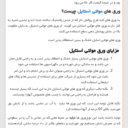
بود و در نتیجه کیفیت کار بالا می رود
ورق های
مولتی استایل
چیست؟
به ورق های لایه طرح روکش دار که از جنس پلاستیک ساخته شده اند و جنسی شبیه به
فلز دارند ورق های مولتی استایل می گویند از ورق های مولتی استیال به دلیل مقاومت
بالا در بخش پوشش دهی سطح استفاده می کنند.
ورق های مولتی اسایل خشک و بسیر اسنعطاف پذیر است
مزایای ورق مولتی استایل
ورق های مولتی استایل بسیار خشک و انعطاف پذیر است و به راحتی قابل حمل
می باشد و به سادگی برش خورده و در دکوراسیون ها استفاده می شود.
در ورق های مولتی استیال به راحتی میتوان حک و برش انجام داد و این امر
باعث می شود که بسیاری از شرکت های برای استفاده از تندیس ها و پلاک های
تبلیغاتی استفاده کنند
نکته جالب دیگری که ورق های مولتی استایل دارند این است که بسیار چسنده
هستند و طراحان به راحتی می توانند با چسب های مخصوص آنهارا بچسبانند.
نکته قابل توجه این است که این ورق ها نباید با آب در تماس باشد یا از تابش نور
خورشید بالای 60 درجه از آنها استفاده کرد
توجه داشته باشد این نوع ورق ها
نباید
در محیط هایی که در تماس با آب یا در سطوحی
که در معرض تابش مستقیم نور خورشید و دماهای بالاتر از ۶۰ درجه سانتی گرادهستند