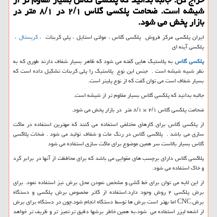
شیشه است. ضحامت پلكسی گلاس ۲/۱ در ۸/۱ متر در
بازار پخش می شود.
ایران پلکسی مرکز فروش پلکسی گلاس ، مولتی استایل ، پلی کربنات
، کریستال
،
پلکسی آینه ای
پلکسی گلاس
به پلاستیک هایی گفته می شود که ظاهر بسیار شفاف دارند طوری که به
نظر شبیه شیشه است . جنس این نوع پلاستیک را پلی کربنات تشکیل داده است که
بسیار شفاف است می توان گفت که از نوع پلینر است.
جالبه بدانید که پلکسی گلاس بسیار مقاوم تر از شیشه است.
ضحامت پلکسی گلاس ۲/۱ × ۸/۱ متر در بازار پخش می شود.
از پلکسی گلاس برای کارهای مختلفی استفاده می کنند که مهترین استفاده در ماکت
سازی می باشد . پلاکسی گلاس در رنگ مات و شفاف تولید می شود . ضخات پلاکسی
گلاس بسیار بالاست سر همین موضوع برای ماکت سازی استفاده می شود
پلاکسی گلاس دارای برچسب های مقوایی می باشد که برای محافظت از آنها در برابر گرد
و خاک استفاده می شود.
از این لایه می توان برای خط کشی و مشخص نمودن محل برش نیز استفاده نمود. برای
برش پلکسی ۲ روش وجود دارد.استفاده از کاتر مخصوص برش پلکسی و دستگاه
برش
CNC.
اما بهتر است برش ها توسط دستگاه انجام شود.چون در دستگاه برای برش
از اشعه لیزر استفاده می شود،به همین خاطر برشها دقیق تر،تمیز تر و ظریف تر خواهد