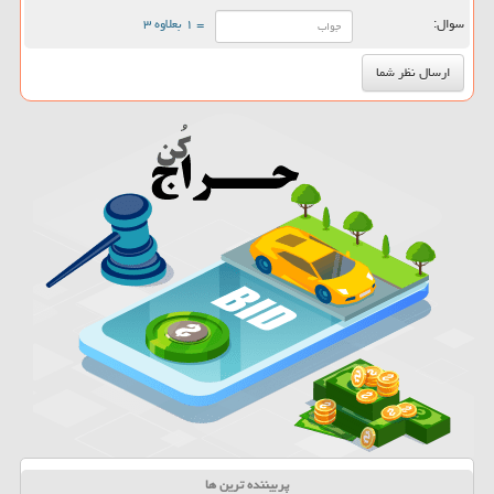
سوال:
= ۱ بعلاوه ۳
پربیننده ترین ها