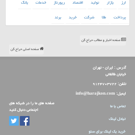
ارز
بازار
تولید
اقتصاد
رپورتاژ
خدمات
بانك
پرداخت
طلا
شركت
خرید
برند
صفحه اخبار و مطالب حراج کن
صفحه اصلی حراج کن
آدرس :
ایران - تهران
خیابان طالقانی
تلفن:
۹۱۲۴۷۰۳۷۲۲
ایمیل:
info@harajkon.com
صفحه های ما را در شبکه های
تماس با ما
اجتماعی دنبال کنید
تبادل لینک
خرید بک لینک برای سئو