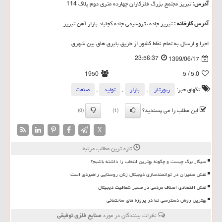
آدرس:
تبریز مجتمع بزرگ فلزکاران چهارده متری دوم پلاک 114
آدرس کارخانه :
تبریز جاده پتروشیمی جاده کجاباد بازار آهن تبریز
اجرا و ارسال به تمام نقاط کشور از طریق بابری های بین شهری
23:56:37
1399/06/17
1950
/ 5
5.0
تگهای خبر:
رپورتاژ
,
بازار
,
تولید
,
صنعت
این مطلب را می پسندید؟
(0)
(1)
X
تازه ترین مطالب مرتبط
سیگار برگ چیست و چگونه بهترین انتخاب را داشته باشیم؟
نقش سفیران در توانمندسازی دیجیتال زنان روستایی راهبردی است
نقش اقتصادی اصناف مردمی در مسیر شفافیت دیجیتال
بهترین روش دسترسی نما در پروژه های ساختمانی
نظرات بینندگان در مورد
صنایع فلزی توفیقی