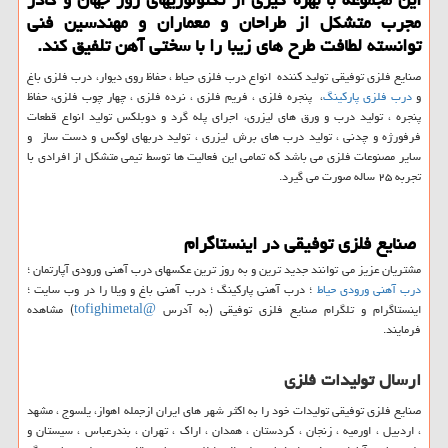
مجرب متشكل از طراحان و معماران و مهندسین فنی
توانسته لطافت طرح های زیبا را با سختی آهن تلفیق كند.
صنایع فلزی توفیقی تولید کننده انواع درب فلزی حیاط ، حفاظ روی دیوار، درب فلزی باغ
و
درب فلزی پارکینگ
، پنجره فلزی ، فریم فلزی ، نرده فلزی ، چهار چوب فلزی، حفاظ
پنجره ، تولید درب و ورق های لیزری، اجرای پله گرد و دوبلکس تولید انواع قطعات
فرفورژه و چدنی ، تولید درب های برش لیزری ، تولید دربهای لوکس و دست ساز و
سایر مصنوعات فلزی می باشد که تمامی این فعالیت ها توسط تیمی متشکل از افرادی با
تجربه ۲۵ ساله صورت می گیرد.
صنایع فلزی توفیقی در اینستاگرام
مشتریان عزیز می توانند جدید ترین و به روز ترین عکسهای درب آهنی ورودی آپارتمان ؛
درب آهنی ورودی حیاط
؛ درب آهنی پارکینگ ؛ درب آهنی باغ و ویلا را در وب سایت ؛
اینستاگرام و تلگرام صنایع فلزی توفیقی (به آدرس
@tofighimetal
) مشاهده
فرمایند.
ارسال تولیدات فلزی
صنایع فلزی توفیقی تولیدات خود را به اکثر شهر های ایران ازجمله اهواز، یلسوج ، مشهد
، اردبیل ، اورمیه ، زنجان ، کردستان ، همدان ، اراک ، تهران ، بندرعباس ، سیستان و