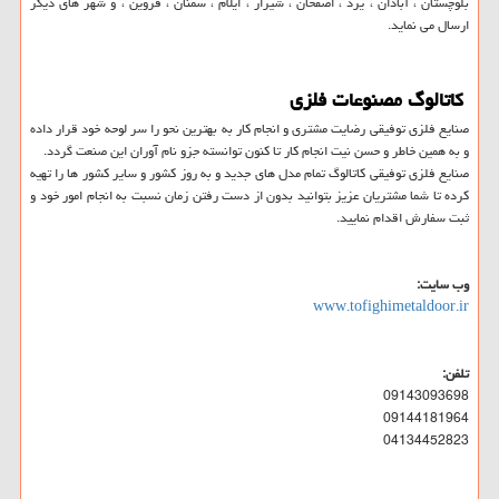
بلوچستان ، آبادان ، یزد ، اصفحان ، شیراز ، ایلام ، سمنان ، قزوین ، و شهر های دیگر
ارسال می نماید.
کاتالوگ مصنوعات فلزی
صنایع فلزی توفیقی رضایت مشتری و انجام کار به بهترین نحو را سر لوحه خود قرار داده
و به همین خاطر و حسن نیت انجام کار تا کنون توانسته جزو نام آوران این صنعت گردد.
صنایع فلزی توفیقی کاتالوگ تمام مدل های جدید و به روز کشور و سایر کشور ها را تهیه
کرده تا شما مشتریان عزیز بتوانید بدون از دست رفتن زمان نسبت به انجام امور خود و
ثبت سفارش اقدام نمایید.
وب سایت:
www.tofighimetaldoor.ir
تلفن:
09143093698
09144181964
04134452823