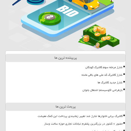
پربیننده ترین ها
شارژ مرحله سوم کالابرگ کودکان
شارژ کالابرگ کد ملی های باقی مانده
شارژ جدید کالابرگ ها
بازطراحی اکوسیستم اشتغال بانوان
پربحث ترین ها
کالابرگ برخی خانوارها شارژ شد تغییر زمانبندی پرداخت این کمک معیشت
حضور ۷ کشور در بزرگترین پلتفرم تبادلات تجاری حوزه ساخت وساز