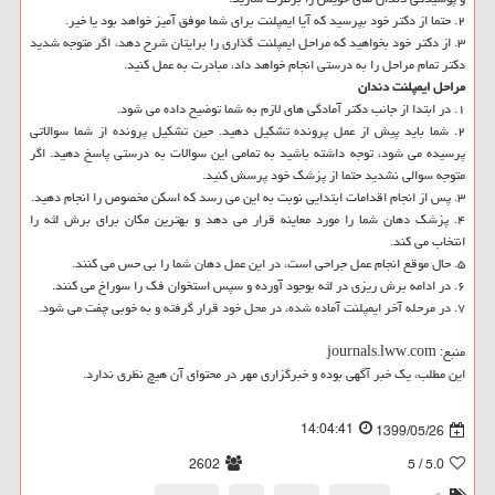
۲. حتما از دکتر خود بپرسید که آیا ایمپلنت برای شما موفق آمیز خواهد بود یا خیر.
۳. از دکتر خود بخواهید که مراحل ایمپلنت گذاری را برایتان شرح دهد، اگر متوجه شدید
دکتر تمام مراحل را به درستی انجام خواهد داد، مبادرت به عمل کنید.
مراحل
ایمپلنت
دندان
۱. در ابتدا از جانب دکتر آمادگی های لازم به شما توضیح داده می شود.
۲. شما باید پیش از عمل پرونده تشکیل دهید. حین تشکیل پرونده از شما سوالاتی
پرسیده می شود، توجه داشته باشید به تمامی این سوالات به درستی پاسخ دهید. اگر
متوجه سوالی نشدید حتما از پزشک خود پرسش کنید.
۳. پس از انجام اقدامات ابتدایی نوبت به این می رسد که اسکن مخصوص را انجام دهید.
۴. پزشک دهان شما را مورد معاینه قرار می دهد و بهترین مکان برای برش لثه را
انتخاب می کند.
۵. حال موقع انجام عمل جراحی است، در این عمل دهان شما را بی حس می کنند.
۶. در ادامه برش ریزی در لثه بوجود آورده و سپس استخوان فک را سوراخ می کنند.
۷. در مرحله آخر ایمپلنت آماده شده، در محل خود قرار گرفته و به خوبی چفت می شود.
منبع: journals.lww.com
این مطلب، یک خبر آگهی بوده و خبرگزاری مهر در محتوای آن هیچ نظری ندارد.
14:04:41
1399/05/26
2602
/ 5
5.0