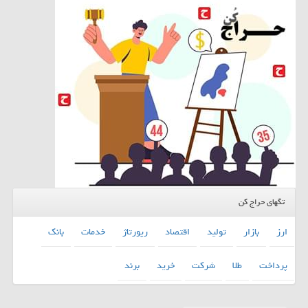
تگهای حراج کن
ارز
بازار
تولید
اقتصاد
رپورتاژ
خدمات
بانك
پرداخت
طلا
شركت
خرید
برند