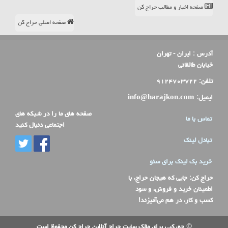
صفحه اخبار و مطالب حراج کن
صفحه اصلی حراج کن
آدرس :
ایران - تهران
خیابان طالقانی
تلفن:
۹۱۲۴۷۰۳۷۲۲
ایمیل:
info@harajkon.com
صفحه های ما را در شبکه های
تماس با ما
اجتماعی دنبال کنید
تبادل لینک
خرید بک لینک برای سئو
حراج کن
: جایی که هیجان حراج، با
اطمینان خرید و فروش، و سود
کسب و کار، در هم می‌آمیزند!
© حق کپی برای مالک سایت حراج آنلاین حراج کن محفوظ است