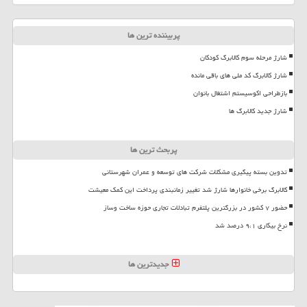
پربیننده ترین ها
شارژ مرحله سوم کالابرگ کودکان
شارژ کالابرگ کد ملی های باقی مانده
بازطراحی اکوسیستم اشتغال بانوان
شارژ جدید کالابرگ ها
پربحث ترین ها
تدوین بسته پیگیری مشکلات شرکت های توسعه و عمران شهرستانی
کالابرگ برخی خانوارها شارژ شد تغییر زمانبندی پرداخت این کمک معیشت
حضور ۷ کشور در بزرگترین پلتفرم تبادلات تجاری حوزه ساخت وساز
نرخ بیکاری ۹،۱ درصد شد
جدیدترین ها