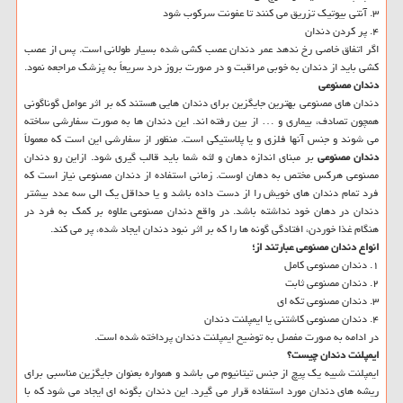
۳. آنتی بیوتیک تزریق می کنند تا عفونت سرکوب شود
۴. پر کردن دندان
اگر اتفاق خاصی رخ ندهد عمر دندان عصب کشی شده بسیار طولانی است. پس از عصب
کشی باید از دندان به خوبی مراقبت و در صورت بروز درد سریعاً به پزشک مراجعه نمود.
دندان مصنوعی
دندان های مصنوعی بهترین جایگزین برای دندان هایی هستند که بر اثر عوامل گوناگونی
همچون تصادف، بیماری و … از بین رفته اند. این دندان ها به صورت سفارشی ساخته
می شوند و جنس آنها فلزی و یا پلاستیکی است. منظور از سفارشی این است که معمولاً
دندان مصنوعی
بر مبنای اندازه دهان و لثه شما باید قالب گیری شود. ازاین رو دندان
مصنوعی هرکس مختص به دهان اوست. زمانی استفاده از دندان مصنوعی نیاز است که
فرد تمام دندان های خویش را از دست داده باشد و یا حداقل یک الی سه عدد بیشتر
دندان در دهان خود نداشته باشد. در واقع دندان مصنوعی علاوه بر کمک به فرد در
هنگام غذا خوردن، افتادگی گونه ها را که بر اثر نبود دندان ایجاد شده، پر می کند.
انواع دندان مصنوعی عبارتند از؛
۱. دندان مصنوعی کامل
۲. دندان مصنوعی ثابت
۳. دندان مصنوعی تکه ای
۴. دندان مصنوعی کاشتنی یا ایمپلنت دندان
در ادامه به صورت مفصل به توضیح ایمپلنت دندان پرداخته شده است.
ایمپلنت دندان
چیست؟
ایمپلنت شبیه یک پیچ از جنس تیتانیوم می باشد و همواره بعنوان جایگزین مناسبی برای
ریشه های دندان مورد استفاده قرار می گیرد. این دندان بگونه ای ایجاد می شود که با