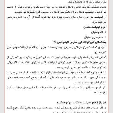
بدن شخص سازگاری داشته باشد.
معمولاً هنگامی که یک شخص دندان خودش را بر مبنای تصادف و یا عوامل دیگر از دست
می دهد از ایمپلنت دندان برای جایگزینی دندان از دست رفته استفاده می نمایند.
از ایمپلنت می توان سال های زیادی بهره برد به شرط آنکه از آن به شکل درستی
مراقبت کرد.
انواع
ایمپلنت دندان
۱. اندوستیال
۲. ساب پریو ستیال
چه کسانی نمی توانند
این عمل را انجام دهن
د؟
افرادی که تحت پرتو درمانی یا شیمی درمانی هستند برای آنها انجام ایمپلنت موفق آمیز
نخواهد بود.
کسانی که پوکی استخوان دارند برایشان ایمپلنت دندان تجویز نمی گردد، چونکه یکی از
اساس های ماندگاری ایمپلنت قرار گرفتن ایمپلنت داخل استخوان فک است. اگر پوکی
استخوان داشته باشید این عمل رخ نمی دهد.
لثه فرد رجوع کننده باید در بهترین شرایط ممکن قرار گرفته باشد تا قرار دادن ایمپلنت
به سادگی صورت گیرد، در غیر این صورت احتمال اینکه فرد رجوع کننده به عفونت های
لثه گرفتار شود، بسیار است.
اگر فردی سیگاری باشد، باید این را در نظر داشته باشد که این عمل موفقیت آمیز
نخواهد بود.
قبل از انجام ایمپلنت به نکات زیر توجه کنید
۱. اگر دندان های شما گرفتار پوسیدگی شده است، حتما باید به دندانپزشک رجوع کنید
و پوسیدگی دندان های خویش را برطرف سازید.