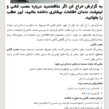
به گزارش حراج كن اگر علاقمندید درباره عصب كشی و
ایمپلنت دندان اطلاعات بیشتری داشته باشید، این مطلب
را بخوانید.
به گزارش
حراج
کن به نقل از مهر، عمل هایی که مربوط به دهان و دندان می شوند
بسیار زیاد هستند، ما در این مطلب تلاش کردیم به بررسی عصب کشی و ایمپلنت دندان
بپردازیم، همینطور در مورد دندان مصنوعی هم اطلاعاتی می دهیم تا در صورتیکه برای
شما مشکلی پیش آمد نسبت به آن آگاهی کافی داشته باشید.
عصب کشی
زمانی که قسمت های داخلی دندان که به پالپ معروف هستند، صدمه ببینند
عصب کشی
دندان
انجام می شود. پالپ از رگ های خونی و یک سری بافت تشکیل شده که در رشد
دندان مؤثر است.
عللی که باعث صدمه به پالپ دندان می شود
۱. پوسیدگی عمیق به دلیل بی توجهی و عدم ترمیم حفره های دندان
۲. انجام چند عمل جراحی روی دندان ها
۳. ترک خوردن دندان
علائم پالپ صدمه دیده
۱. احساس درد شدید در دندان
۲. گرمی و
تورم
لثه
مراحل عصب کشی به صورت خلاصه
۱. ابتدا
متخصص
اندودنتیست فرایند بی حسی را انجام می دهد
۲. پالپ صدمه دیده را خارج می کند