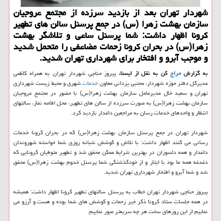
شهردار تهران بعد از بازدید سرزده از مجتمع عروجیان
سازمان بهشت زهرا (س) در جمع پرسنل سالن های تطهیر
كرونا اظهار داشت: شما پرسنل ساعی و تلاشگر بهشت
زهرا(س) در بحران كرونا زحمات مضاعفی را متحمل شدید
و موجب آبرو و افتخار برای شهرداری تهران شدید.
به گزارش
حراج
کن به نقل از ایسنا،
پیروز حناچی شهردار تهران به همراه کاظمی
مدیرکل دفتر حوزه شهردار، مجتبی یزدانی معاون
خدمات
شهری و محیط زیست شهرداری
تهران و سعید خال مدیرعامل سازمان بهشت زهرا(س) با حضور در مجتمع عروجیان
سازمان بهشت زهرا(س) به صورت سرزده از سالن های تطهیر، محل اقامه نماز، سالنهای
انتظار و واحدهای خدمات رسان به مراجعین داغدار بازدید کرد.
شهردار تهران در جمع پرسنل سازمان بهشت زهرا(س) که در بحران کرونا خدمات
رسانی می کنند اظهار داشت: با تلاش و کوشش شبانه روزی شما خواسته شهروندان
داغدار و همه دلسوزان در بهترین شرایط ممکن محقق شد و تطهیر متوفیان کرونایی که
دغدغه همه ما بود با ایثار و از خودگذشتگی شما پرسنل خدوم بهشت زهرا(س) محقق
شد و شما آبرو و افتخار شهرداری تهران شدید.
پیروز حناچی شهردار تهران خطاب به پرسنل سالنهای تطهیر کرونا اظهار داشت: همیشه
در همه جلسات ستاد کرونا ذکر خیر زحمات و کوشش های شما بوده و هست و آرزو می
نماییم از این روزهای سخت هر چه سریعتر عبور نماییم.