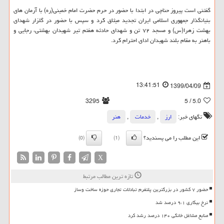
گفتنی است پیروز حناچی در ابتدا با حضور در حرم حضرت امام خمینی(ره) با آرمان های
بنیانگذار جمهوری اسلامی ایران تجدید میثاق کرد و سپس با حضور در گلزار شهدای
بهشت زهرا(س) و مسجد ۷۲ تن و شهدای حادثه هفتم تیر شهیدان بهشتی، رجایی و
باهنر به مقام بلند شهیدان ادای احترام کرد.
13:41:51
1399/04/09
3295
/ 5
5.0
تگهای خبر:
ارز
,
خدمات
,
هنر
این مطلب را می پسندید؟
(0)
(1)
X
تازه ترین مطالب مرتبط
حضور ۷ کشور در بزرگترین پلتفرم تبادلات تجاری حوزه ساخت وساز
نرخ بیکاری ۹،۱ درصد شد
منابع مشاغل خانگی ۱۴۰ درصد رشد کرد