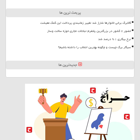
پربحث ترین ها
کالابرگ برخی خانوارها شارژ شد تغییر زمانبندی پرداخت این کمک معیشت
حضور ۷ کشور در بزرگترین پلتفرم تبادلات تجاری حوزه ساخت وساز
نرخ بیکاری ۹،۱ درصد شد
سیگار برگ چیست و چگونه بهترین انتخاب را داشته باشیم؟
جدیدترین ها