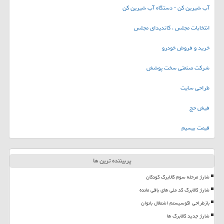
آب شیرین کن - دستگاه آب شیرین کن
انتخابات مجلس ، کاندیدای مجلس
خرید و فروش خودرو
شرکت صنعتی سخت پوشش
طراحی سایت
فیش حج
قیمت بیسیم
پربیننده ترین ها
شارژ مرحله سوم کالابرگ کودکان
شارژ کالابرگ کد ملی های باقی مانده
بازطراحی اکوسیستم اشتغال بانوان
شارژ جدید کالابرگ ها