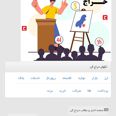
تگهای حراج کن
ارز
بازار
تولید
اقتصاد
رپورتاژ
خدمات
بانك
پرداخت
طلا
شركت
خرید
برند
صفحه اخبار و مطالب حراج کن