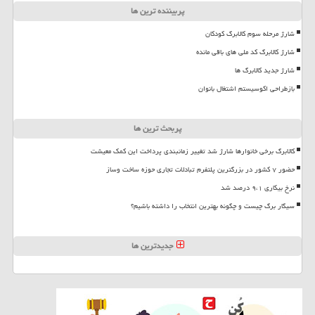
پربیننده ترین ها
شارژ مرحله سوم کالابرگ کودکان
شارژ کالابرگ کد ملی های باقی مانده
شارژ جدید کالابرگ ها
بازطراحی اکوسیستم اشتغال بانوان
پربحث ترین ها
کالابرگ برخی خانوارها شارژ شد تغییر زمانبندی پرداخت این کمک معیشت
حضور ۷ کشور در بزرگترین پلتفرم تبادلات تجاری حوزه ساخت وساز
نرخ بیکاری ۹،۱ درصد شد
سیگار برگ چیست و چگونه بهترین انتخاب را داشته باشیم؟
جدیدترین ها