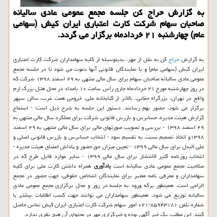
به گزارش حراج كن جلسه مجمع عمومی عادی سالیانه
صاحبان سهام شركت كارت اعتباری ایران كیش (سهامی
عام) چهارشنبه ۲۱ خردادماه برگزار می گردد.
به گزارش
حراج
کن به نقل از مهر، بدینوسیله از کلیه سهامداران شرکت کارت اعتباری
ایران کیش (سهامی عام) و یا نمایندگان قانونی آنها دعوت می شود تا در جلسه مجمع
عمومی عادی سالیانه صاحبان سهام برای سال مالی منتهی به ۲۹ اسفند ۱۳۹۸ شرکت که
در روز چهارشنبه مورخ ۲۱ خردادماه جاری رأس ساعت ۱۰ بامداد در محل هتل بزرگ ارم
واقع در تهران، بزرگراه حقانی، بالاتر از کتابخانه ملی، خروجی همت غرب، سالن سپهر
برگزار می شود، حضور بهم رسانند. دستور این جلسه به شرح ذیل است؛ - استماع
گزارش هیئت مدیره، حسابرس و بازرس قانونی شرکت برای عملکرد سال مالی منتهی به
۲۹ اسفند ۱۳۹۸ - بررسی و تصویب صورتهای مالی برای سال مالی منتهی به ۲۹ اسفند
۱۳۹۸و اتخاذ تصمیم نسبت به تقسیم سود - انتخاب حسابرس و بازرس قانونی اصلی و
علی البدل برای سال مالی ۱۳۹۹ - تعیین میزان حق حضور و پاداش اعضای هیئت مدیره -
انتخاب روزنامه کثیر الانتشار برای سال مالی ۱۳۹۹ - سایر موارد قابل طرح که در
صلاحیت مجمع عمومی عادی سالیانه است
یادآوری
همراه داشتن کارت ملی برای کلیه
سهامداران و معرفی نامه معتبر برای نمایندگان اشخاص حقوقی، جهت حضور در مجمع
الزامی است. همینطور برگه ورود به جلسه در روز و محل برگزاری مجمع عمومی عادی
سالیانه توزیع می شود. همینطور سهامداران می توانند جهت کسب اطلاعات بیشتر با
شماره تلفن ۸۵۹۴۳۱۸۱-۰۲۱ امور سهام شرکت کارت اعتباری ایران کیش تماس حاصل
کنند. این مطلب، یک خبر آگهی بوده و خبرگزاری مهر در محتوای آن هیچ نظری ندارد.