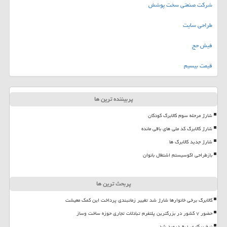
شرکت صنعتی سخت پوشش
طراحی سایت
فیش حج
قیمت بیسیم
پربیننده ترین ها
شارژ مرحله سوم کالابرگ کودکان
شارژ کالابرگ کد ملی های باقی مانده
شارژ جدید کالابرگ ها
بازطراحی اکوسیستم اشتغال بانوان
پربحث ترین ها
کالابرگ برخی خانوارها شارژ شد تغییر زمانبندی پرداخت این کمک معیشت
حضور ۷ کشور در بزرگترین پلتفرم تبادلات تجاری حوزه ساخت وساز
نرخ بیکاری ۹،۱ درصد شد