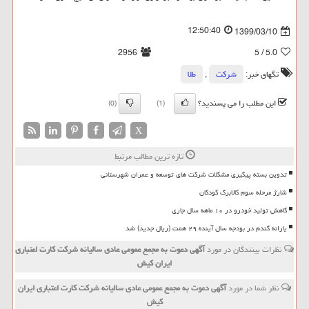
12:50:40
1399/03/10
2956
/ 5
5.0
تگهای خبر:
شركت
,
طلا
این مطلب را می پسندید؟
(0)
(1)
X
تازه ترین مطالب مرتبط
تدوین بسته پیگیری مشکلات شرکت های توسعه و عمران شهرستانی
شارژ مرحله سوم کالابرگ کودکان
کاهش تولید خودرو در ۱۰ ماهه سال جاری
یارانه گندم در بودجه سال آینده ۲۹ همت (ریال جدید) شد
نظرات بینندگان در مورد
آگهی دعوت به مجمع عمومی عادی سالیانه شركت كارت اعتباری
ایران كیش
نظر شما در مورد
آگهی دعوت به مجمع عمومی عادی سالیانه شركت كارت اعتباری ایران
كیش