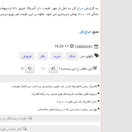
به گزارش
حراج
کن به نقل از مهر، قیمت
دلار
آمریکا، امروز ۳۱ اردیبهشت ۱۳۹۹ در صرافی های بانکی برای
بانکی ۱۷، ۲۰۰ تومان خریداری می شود. علاوه بر این، قیمت هر یورو درصرافی های بانکی، برای خرید ۱۸، ۷۰۰ تومان و برای فروش ۱۸، ۸۰۰ تومان است.
منبع:
حراج كن
16:25:17
1399/02/31
تگهای خبر:
بانك
,
خرید
,
دلار
,
فروش
این مطلب را می پسندید؟
(0)
(1)
کالابرگ برخی خانوارها شارژ شد تغییر زمانبندی پرداخت این کمک معیشت
تسویه کامل مطالبات فروشگاه های متصل به درگاه کالابرگ
شارژ کالابرگ کد ملی های ۷، ۸ و ۹
بهترین روش دسترسی نما در پروژه های ساختمانی
نظرات بینندگان در 
نظر شما در مورد