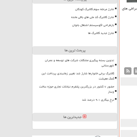
ر صرافی های
شارژ مرحله سوم کالابرگ کودکان
شارژ کالابرگ کد ملی های باقی مانده
بازطراحی اکوسیستم اشتغال بانوان
شارژ جدید کالابرگ ها
پربحث ترین ها
تدوین بسته پیگیری مشکلات شرکت های توسعه و عمران
شهرستانی
کالابرگ برخی خانوارها شارژ شد تغییر زمانبندی پرداخت این
کمک معیشت
حضور ۷ کشور در بزرگترین پلتفرم تبادلات تجاری حوزه ساخت
وساز
نرخ بیکاری ۹،۱ درصد شد
جدیدترین ها