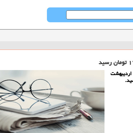
ه گزارش حراج كن قیمت دلار آمریكا، امروز ۳۱ اردیبهشت