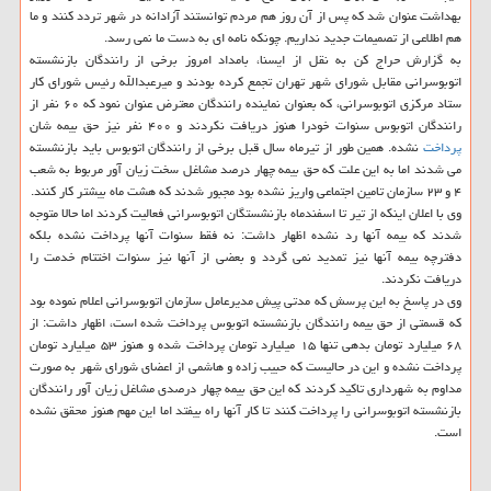
بهداشت عنوان شد که پس از آن روز هم مردم توانستند آزادانه در شهر تردد کنند و ما
هم اطلاعی از تصمیمات جدید نداریم. چونکه نامه ای به دست ما نمی رسد.
به گزارش حراج کن به نقل از ایسنا، بامداد امروز برخی از رانندگان بازنشسته
اتوبوسرانی مقابل شورای شهر تهران تجمع کرده بودند و میرعبدالله رئیس شورای کار
ستاد مرکزی اتوبوسرانی، که بعنوان نماینده رانندگان معترض عنوان نمود که ۶۰ نفر از
رانندگان اتوبوس سنوات خودرا هنوز دریافت نکردند و ۴۰۰ نفر نیز حق بیمه شان
پرداخت
نشده. همین طور از تیرماه سال قبل برخی از رانندگان اتوبوس باید بازنشسته
می شدند اما به این علت که حق بیمه چهار درصد مشاغل سخت زیان آور مربوط به شعب
۴ و ۲۳ سازمان تامین اجتماعی واریز نشده بود مجبور شدند که هشت ماه بیشتر کار کنند.
وی با اعلان اینکه از تیر تا اسفندماه بازنشستگان اتوبوسرانی فعالیت کردند اما حالا متوجه
شدند که بیمه آنها رد نشده اظهار داشت: نه فقط سنوات آنها پرداخت نشده بلکه
دفترچه بیمه آنها نیز تمدید نمی گردد و بعضی از آنها نیز سنوات اختتام خدمت را
دریافت نکردند.
وی در پاسخ به این پرسش که مدتی پیش مدیرعامل سازمان اتوبوسرانی اعلام نموده بود
که قسمتی از حق بیمه رانندگان بازنشسته اتوبوس پرداخت شده است، اظهار داشت: از
۶۸ میلیارد تومان بدهی تنها ۱۵ میلیارد تومان پرداخت شده و هنوز ۵۳ میلیارد تومان
پرداخت نشده و این در حالیست که حبیب زاده و هاشمی از اعضای شورای شهر به صورت
مداوم به شهرداری تاکید کردند که این حق بیمه چهار درصدی مشاغل زیان آور رانندگان
بازنشسته اتوبوسرانی را پرداخت کنند تا کار آنها راه بیفتد اما این مهم هنوز محقق نشده
است.