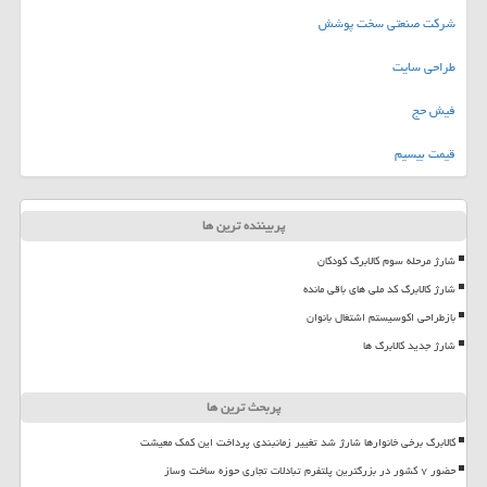
شرکت صنعتی سخت پوشش
طراحی سایت
فیش حج
قیمت بیسیم
پربیننده ترین ها
شارژ مرحله سوم کالابرگ کودکان
شارژ کالابرگ کد ملی های باقی مانده
بازطراحی اکوسیستم اشتغال بانوان
شارژ جدید کالابرگ ها
پربحث ترین ها
کالابرگ برخی خانوارها شارژ شد تغییر زمانبندی پرداخت این کمک معیشت
حضور ۷ کشور در بزرگترین پلتفرم تبادلات تجاری حوزه ساخت وساز