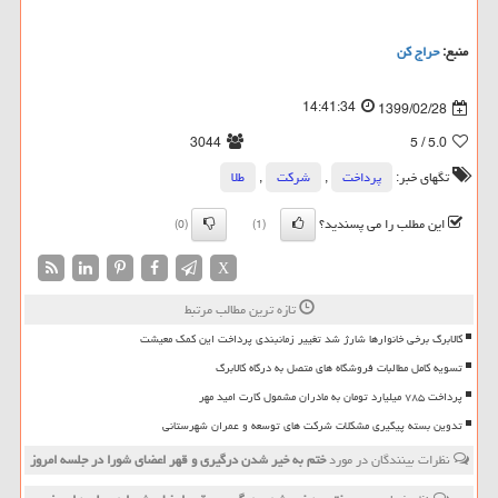
منبع:
حراج كن
14:41:34
1399/02/28
3044
/ 5
5.0
تگهای خبر:
پرداخت
,
شركت
,
طلا
این مطلب را می پسندید؟
(0)
(1)
X
تازه ترین مطالب مرتبط
کالابرگ برخی خانوارها شارژ شد تغییر زمانبندی پرداخت این کمک معیشت
تسویه کامل مطالبات فروشگاه های متصل به درگاه کالابرگ
پرداخت ۷۸۵ میلیارد تومان به مادران مشمول کارت امید مهر
تدوین بسته پیگیری مشکلات شرکت های توسعه و عمران شهرستانی
نظرات بینندگان در مورد
ختم به خیر شدن درگیری و قهر اعضای شورا در جلسه امروز