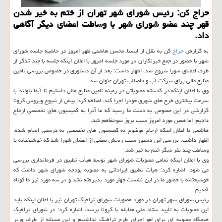
حراج كن: رئیس شورای شهر تهران از ختم به خیر شدن
قهر چند عضو شورای شهر با وساطت اعضای دیگر آگاهی
داد.
به گزارش
حراج
کن به نقل از ایسنا، محسن هاشمی ظهر امروز در حاشیه جلسه شورای
شهر با حضور در جمع خبرنگاران در مورد جلسه امروز با اعلان اینکه جلسه با چند تذکر از
طرف اعضای شورا شروع شد، اظهار داشت: بعد از آن دستوری در خصوص بررسی تامین
منابع مالی برای شرکت آب و فاضلاب تهران عنوان شد.
وی با اعلان اینکه در گذشته مصوباتی در زمینه تامین منابع مالی داشتیم تا آبفا بتواند با
سرعت بیشتری طرح های شهری خودرا اجرا کند، اضافه کرد: پیش از شیوع ویروس کرونا
گزارشی در این خصوص به دست ما رسید که ما آنرا به کمیسیون های تخصصی ارجاع
دادیم؛ اما همین مورد امروز سبب بروز سوءتفاهم شد.
هاشمی با اعلان اینکه ارجاع موضوع به کمیسیون های تخصصی به درستی انجام شده،
اظهار داشت: بررسی این دستور سبب رنجش بعضی از اعضای شورا شد که خوشبختانه با
وساطت چند نفر دیگر ختم به خیر شد.
وی با اعلان اینکه تمامی مصوبات شورای شهر توسط هیأت تطبیق در فرمانداری بررسی
می شود، اشاره کرد: هیأت تطبیق ایراداتی به مصوبه بودجه شورای شهر داشت که
خوشبختانه با حضور ما در این نشست چهار مورد پذیرفته نشد و در سه مورد نیز ما کوتاه
آمدیم.
رئیس شورای شهر تهران در مورد مصوبات شورای ترافیک تهران نیز با اعلان اینکه باید
این مصوبات به تأیید ستاد ملی مقابله با کرونا برسد، اشاره کرد: در شورای ترافیک
هیچگاه مصوبه ای برای لغو اجرای طرح ترافیک نداشتیم و این مسئله از طرف وزیر