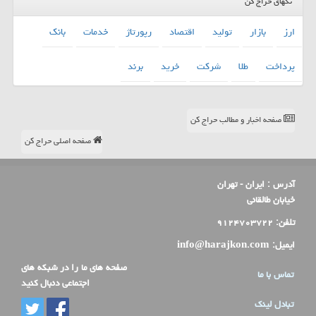
تگهای حراج کن
ارز
بازار
تولید
اقتصاد
رپورتاژ
خدمات
بانك
پرداخت
طلا
شركت
خرید
برند
صفحه اخبار و مطالب حراج کن
صفحه اصلی حراج کن
آدرس :
ایران - تهران
خیابان طالقانی
تلفن:
۹۱۲۴۷۰۳۷۲۲
ایمیل:
info@harajkon.com
صفحه های ما را در شبکه های
تماس با ما
اجتماعی دنبال کنید
تبادل لینک