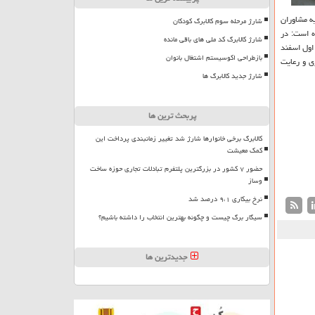
ه مشاوران
شارژ مرحله سوم کالابرگ کودکان
ست. در این بخشنامه آمده است: در
شارژ کالابرگ کد ملی های باقی مانده
اول اسفند
بازطراحی اکوسیستم اشتغال بانوان
اری و رعایت
شارژ جدید کالابرگ ها
پربحث ترین ها
کالابرگ برخی خانوارها شارژ شد تغییر زمانبندی پرداخت این
کمک معیشت
حضور ۷ کشور در بزرگترین پلتفرم تبادلات تجاری حوزه ساخت
وساز
نرخ بیکاری ۹،۱ درصد شد
سیگار برگ چیست و چگونه بهترین انتخاب را داشته باشیم؟
جدیدترین ها