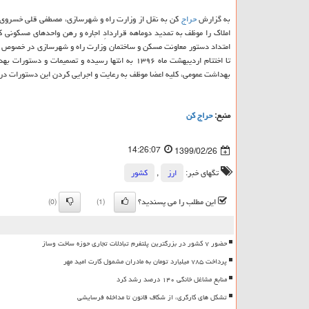
به گزارش
حراج
کن به نقل از وزارت راه و شهرسازی، مصطفی قلی خسروی، ن
امتداد دستور معاونت مسکن و ساختمان وزارت راه و شهرسازی در خصوص تم
تا اختتام اردیبهشت ماه ۱۳۹۶ به انتها رسیده و تصم
بهداشت عمومی، کلیه اعضا موظف به رعایت و اجرایی کردن این دستورات د
منبع:
حراج كن
14:26:07
1399/02/26
تگهای خبر:
ارز
,
كشور
این مطلب را می پسندید؟
(0)
(1)
حضور ۷ کشور در بزرگترین پلتفرم تبادلات تجاری حوزه ساخت وساز
پرداخت ۷۸۵ میلیارد تومان به مادران مشمول کارت امید مهر
منابع مشاغل خانگی ۱۴۰ درصد رشد کرد
تشکل های کارگری، از شکاف قانون تا مداخله فرسایشی