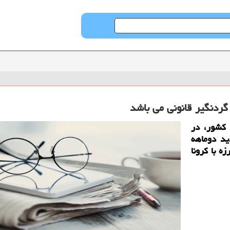
كشور، در
د دوماهه
ه با كرونا