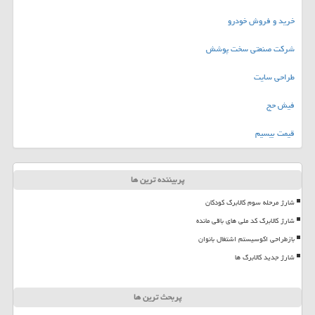
خرید و فروش خودرو
شرکت صنعتی سخت پوشش
طراحی سایت
فیش حج
قیمت بیسیم
پربیننده ترین ها
شارژ مرحله سوم کالابرگ کودکان
شارژ کالابرگ کد ملی های باقی مانده
بازطراحی اکوسیستم اشتغال بانوان
شارژ جدید کالابرگ ها
پربحث ترین ها