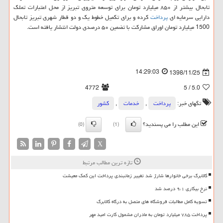
تابحال بیشتر از ۸۵۰ میلیارد تومان برای توسعه متروی تبریز از محل اعتبارات تملك
دارایی سرمایه ای
پرداخت
كرده و برای تكمیل خطوط یك و دو قطار شهری تبریز تابحال
1500 میلیارد تومان اوراق مشاركت با تضمین ۵۰ درصدی دولت انتشار یافته است.
14:29:03
1398/11/25
4772
/ 5
5.0
تگهای خبر:
پرداخت
,
خدمات
,
كشور
این مطلب را می پسندید؟
(0)
(1)
X
تازه ترین مطالب مرتبط
کالابرگ برخی خانوارها شارژ شد تغییر زمانبندی پرداخت این کمک معیشت
نرخ بیکاری ۹،۱ درصد شد
تسویه کامل مطالبات فروشگاه های متصل به درگاه کالابرگ
پرداخت ۷۸۵ میلیارد تومان به مادران مشمول کارت امید مهر