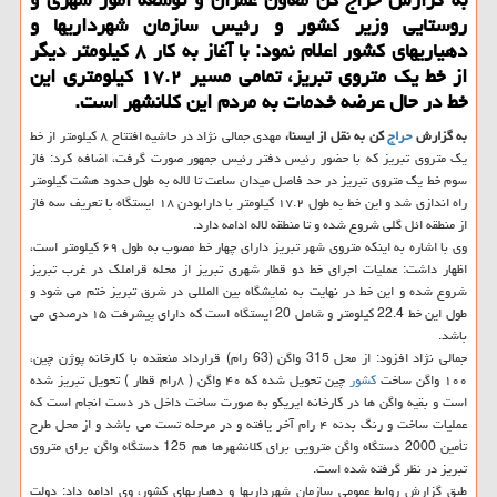
روستایی وزیر كشور و رئیس سازمان شهرداریها و
دهیاریهای كشور اعلام نمود: با آغاز به كار ۸ كیلومتر دیگر
از خط یك متروی تبریز، تمامی مسیر ۱۷.۲ كیلومتری این
خط در حال عرضه خدمات به مردم این كلانشهر است.
به گزارش
حراج
كن به نقل از ایسنا،
مهدی جمالی نژاد در حاشیه افتتاح ۸ كیلومتر از خط
یك متروی تبریز كه با حضور رئیس دفتر رئیس جمهور صورت گرفت، اضافه كرد: فاز
سوم خط یك متروی تبریز در حد فاصل میدان ساعت تا لاله به طول حدود هشت كیلومتر
راه اندازی شد و این خط به طول ۱۷.۲ كیلومتر با دارابودن ۱۸ ایستگاه با تعریف سه فاز
از منطقه ائل گلی شروع شده و تا منطقه لاله ادامه دارد.
وی با اشاره به اینكه متروی شهر تبریز دارای چهار خط مصوب به طول ۶۹ كیلومتر است،
اظهار داشت: عملیات اجرای خط دو قطار شهری تبریز از محله قراملك در غرب تبریز
شروع شده و این خط در نهایت به نمایشگاه بین المللی در شرق تبریز ختم می شود و
طول این خط 22.4 كیلومتر و شامل 20 ایستگاه است كه دارای پیشرفت ۱۵ درصدی می
باشد.
جمالی نژاد افزود: از محل 315 واگن (63 رام) قرارداد منعقده با كارخانه پوژن چین،
۱۰۰ واگن ساخت
كشور
چین تحویل شده كه ۴۰ واگن ( ۸رام قطار ) تحویل تبریز شده
است و بقیه واگن ها در كارخانه ایریكو به صورت ساخت داخل در دست انجام است كه
عملیات ساخت و رنگ بدنه ۴ رام آخر یافته و در مرحله تست می باشد و از محل طرح
تأمین 2000 دستگاه واگن مترویی برای كلانشهرها هم 125 دستگاه واگن برای متروی
تبریز در نظر گرفته شده است.
طبق گزارش روابط عمومی سازمان شهرداریها و دهیاریهای كشور، وی ادامه داد: دولت