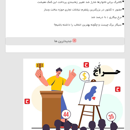
کالابرگ برخی خانوارها شارژ شد تغییر زمانبندی پرداخت این کمک معیشت
حضور ۷ کشور در بزرگترین پلتفرم تبادلات تجاری حوزه ساخت وساز
نرخ بیکاری ۹،۱ درصد شد
سیگار برگ چیست و چگونه بهترین انتخاب را داشته باشیم؟
جدیدترین ها