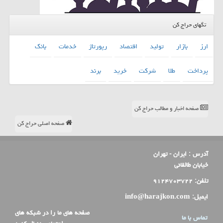
تگهای حراج کن
ارز
بازار
تولید
اقتصاد
رپورتاژ
خدمات
بانك
پرداخت
طلا
شركت
خرید
برند
صفحه اخبار و مطالب حراج کن
صفحه اصلی حراج کن
آدرس :
ایران - تهران
خیابان طالقانی
تلفن:
۹۱۲۴۷۰۳۷۲۲
ایمیل:
info@harajkon.com
صفحه های ما را در شبکه های
تماس با ما