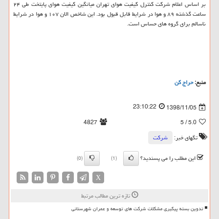
بر اساس اعلام شركت كنترل كیفیت هوای تهران میانگین كیفیت هوای پایتخت طی ۲۴
ساعت گذشته ۸۹ و هوا در شرایط قابل قبول بود. این شاخص الان ۱۰۷ و هوا در شرایط
ناسالم برای گروه های حساس است.
منبع:
حراج كن
23:10:22
1398/11/05
4827
/ 5
5.0
تگهای خبر:
شركت
این مطلب را می پسندید؟
(0)
(1)
X
تازه ترین مطالب مرتبط
تدوین بسته پیگیری مشکلات شرکت های توسعه و عمران شهرستانی