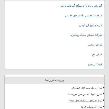
آب شیرین کن - دستگاه آب شیرین کن
انتخابات مجلس ، کاندیدای مجلس
خرید و فروش خودرو
شرکت صنعتی سخت پوشش
طراحی سایت
فیش حج
قیمت بیسیم
پربیننده ترین ها
شارژ مرحله سوم کالابرگ کودکان
شارژ کالابرگ کد ملی های باقی مانده
بازطراحی اکوسیستم اشتغال بانوان
شارژ جدید کالابرگ ها