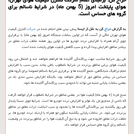
هوای پایتخت امروز (5 بهمن ماه) در شرایط ناسالم برای
گروه های حساس است.
به گزارش
حراج
كن به نقل از ایسنا
پیش بینی های انجام شده در
شركت
كنترل كیفیت
هوای تهران حاكی از آنست كه در اولین ساعات صبحگاه امروز (۵ بهمن ماه) با برقراری
جوی آرام همراه با افزایش تردد خودرو ها در اولین روز هفته، غلظت ذرات معلق در
بیشتر مناطق افزایش پیدا كرده و سبب كاهش كیفیت هوای پایتخت شده است.
طی روز شرایط مناسب جهت پراكندگی آلاینده ها فراهم نخواهد شد و احتمال می رود
كیفیت هوای برخی مناطق پرتردد در شرایط نامطلوب باقی بماند بدین سبب با افزایش
حجم ترافیك شبانگاهی، تجمع آلاینده ها و برقراری شرایط ناسالم خصوصاً برای گروه های
حساس در بیشتر مناطق دور از انتظار نخواهد بود، بااینكه افزایش نسبی تندی باد در
بعضی ساعات پایانی شنبه می تواند تا حدودی سبب پراكندگی آلاینده ها شود.
صبح فردا (۶ بهمن ماه) كیفیت هوا در بعضی مناطق در شرایط نامطلوب قرار خواهد گرفت
كه ناشی از عدم وزش باد مؤثر و افزایش تردد خودرو ها است. شرایط جوی نسبتاً پایدار
طی روز یكشنبه نیز پراكندگی آلاینده ها را محدود و سبب انباشت ذرات معلق در مناطق
پرتردد می شود. در ساعات پایانی یكشنبه سكون جو همراه با ازدیاد تردد خودرو ها، بر
غلظت ذرات معلق افزوده می شود و به تبع آن كیفیت هوا را در مناطق پرتردد در وضعیت
ناسالم برای گروه های حساس قرار خواهد داد.