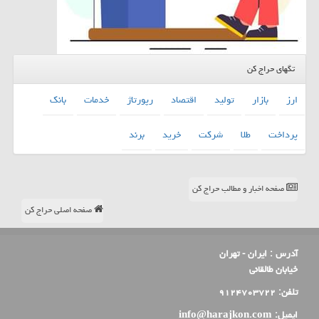
تگهای حراج کن
ارز
بازار
تولید
اقتصاد
رپورتاژ
خدمات
بانك
پرداخت
طلا
شركت
خرید
برند
صفحه اخبار و مطالب حراج کن
صفحه اصلی حراج کن
آدرس :
ایران - تهران
خیابان طالقانی
تلفن:
۹۱۲۴۷۰۳۷۲۲
ایمیل:
info@harajkon.com