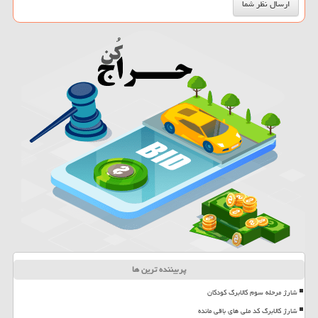
پربیننده ترین ها
شارژ مرحله سوم کالابرگ کودکان
شارژ کالابرگ کد ملی های باقی مانده