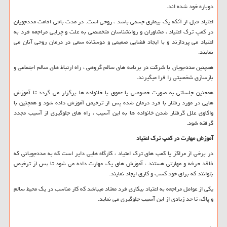
دوباره خود شده اند.
اعتیاد قبل از آنکه یک بیماری جسمی باشد ، روحی است. در مدت باقی اقامت مددجویان
در کمپ ترک اعتیاد ، مشاوران و روانشناسان متخصصی به علت و چرایی مراجعه فرد به
اعتیاد می پردازند و با ایجاد فضایی صمیمی و دوستانه سعی در درمان روحی آنان می
نمایند.
همچنین مددجویان با شرکت در برنامه های سالم گروهی ، راه ارتباط های سالم اجتماعی و
بازسازی شخصیتی را فرا میگیرند.
همچنین جلساتی به صورت خصوصی یا عموی با خانواده ها برگزار می گردد تا آموزش
هایی در مورد رفتار با فرد درمان شده پس از ترخیص آموزش داده شود و همچنین با
واکاوی علل گرفتار شدن خانواده ها به این آسیب ، راه های جلوگیری از آسیب مجدد
گرفته شود.
آموزش مهارت در کمپ ترک اعتیاد
در برخی از مراکز یا کمپ های ترک اعتیاد ، کارگاه هایی دایر است که به مددجویانی که
فاقد حرفه و مهارتی هستند ، آموزش های یک مهارت داده می شود تا پس از ترخیص
بتوانند که برای خود کسب و کاری ایجاد نمایند.
یکی از عوامل مراجعه به اعتیاد بیکاری فرد معتاد میباشد که کار مناسب در یک محیط سالم
و پاک، تا حد زیادی از این آسیب جلوگیری می نماید.