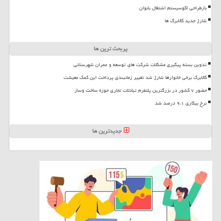
بازطراحی اکوسیستم اشتغال بانوان
شارژ جدید کالابرگ ها
پربحث ترین ها
تدوین بسته پیگیری مشکلات شرکت های توسعه و عمران شهرستانی
کالابرگ برخی خانوارها شارژ شد تغییر زمانبندی پرداخت این کمک معیشت
حضور ۷ کشور در بزرگترین پلتفرم تبادلات تجاری حوزه ساخت وساز
نرخ بیکاری ۹،۱ درصد شد
جدیدترین ها