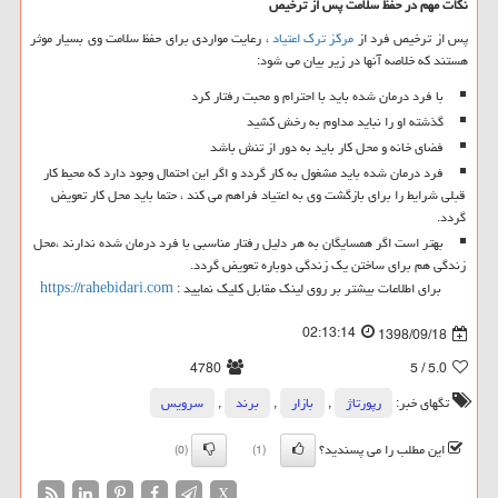
نکات مهم در حفظ سلامت پس از ترخیص
پس از ترخیص فرد از
مرکز ترک اعتیاد
، رعایت مواردی برای حفظ سلامت وی بسیار موثر
هستند که خلاصه آنها در زیر بیان می شود:
با فرد درمان شده باید با احترام و محبت رفتار کرد
گذشته او را نباید مداوم به رخش کشید
فضای خانه و محل کار باید به دور از تنش باشد
فرد درمان شده باید مشغول به کار گردد و اگر این احتمال وجود دارد که محیط کار
قبلی شرایط را برای بازگشت وی به اعتیاد فراهم می کند ، حتما باید محل کار تعویض
گردد.
بهتر است اگر همسایگان به هر دلیل رفتار مناسبی با فرد درمان شده ندارند ،محل
زندگی هم برای ساختن یک زندگی دوباره تعویض گردد.
برای اطلاعات بیشتر بر روی لینک مقابل کلیک نمایید :
https://rahebidari.com
02:13:14
1398/09/18
4780
/ 5
5.0
تگهای خبر:
رپورتاژ
,
بازار
,
برند
,
سرویس
این مطلب را می پسندید؟
(0)
(1)
X