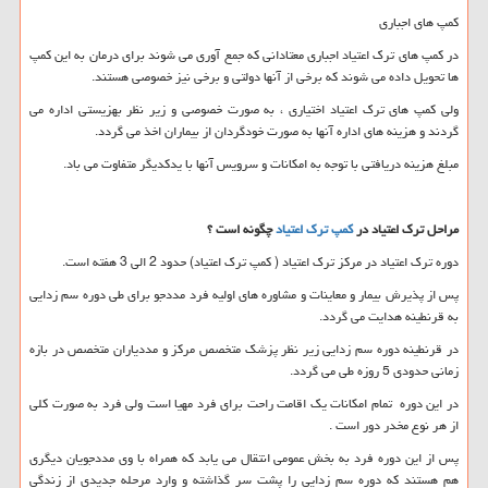
کمپ های اجباری
در کمپ های ترک اعتیاد اجباری معتادانی که جمع آوری می شوند برای درمان به این کمپ
ها تحویل داده می شوند که برخی از آنها دولتی و برخی نیز خصوصی هستند.
ولی کمپ های ترک اعتیاد اختیاری ، به صورت خصوصی و زیر نظر بهزیستی اداره می
گردند و هزینه های اداره آنها به صورت خودگردان از بیماران اخذ می گردد.
مبلغ هزینه دریافتی با توجه به امکانات و سرویس آنها با یدکدیگر متفاوت می باد.
مراحل ترک اعتیاد در
کمپ ترک اعتیاد
چگونه است ؟
دوره ترک اعتیاد در مرکز ترک اعتیاد ( کمپ ترک اعتیاد) حدود 2 الی 3 هفته است.
پس از پذیرش بیمار و معاینات و مشاوره های اولیه فرد مددجو برای طی دوره سم زدایی
به قرنطینه هدایت می گردد.
در قرنطینه دوره سم زدایی زیر نظر پزشک متخصص مرکز و مددیاران متخصص در بازه
زمانی حدودی 5 روزه طی می گردد.
در این دوره تمام امکانات یک اقامت راحت برای فرد مهیا است ولی فرد به صورت کلی
از هر نوع مخدر دور است .
پس از این دوره فرد به بخش عمومی انتقال می یابد که همراه با وی مددجویان دیگری
هم هستند که دوره سم زدایی را پشت سر گذاشته و وارد مرحله جدیدی از زندگی