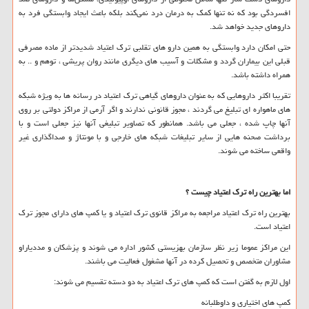
افسردگی بود که نه تنها کمک به درمان درد نمی‌کند بلکه باعث ایجاد وابستگی فرد به
داروهای جدید خواهد شد.
حتی امکان دارد وابستگی به همین دارو های تقلبی ترک اعتیاد شدیدتر از ماده مصرفی
قبلی این بیماران گردد و مشکلات و آسیب های دیگری مانند روان پریشی ، توهم و .. به
همراه داشته باشد.
تقریبا اکثر داروهایی که به عنوان داروهای گیاهی ترک اعتیاد در رسانه ها به ویژه شبکه
های ماهواره ای تبلیغ می گردند ، مجوز قانونی ندارند و اگر آرمی از مراکز دولتی بر روی
آنها چاپ شده ، جعلی می باشد. همانطور که تصاویر تبلیغی آنها نیز جعلی است و با
برداشت صحنه هایی از سایر تبلیغات شبکه های خارجی و با مونتاژ و صداگذاری غیر
واقعی ساخته می شوند.
اما بهترین راه ترک اعتیاد چیست ؟
بهترین راه ترک اعتیاد مراجعه به مراکز قانوی ترک اعتیاد و یا کمپ های دارای مجوز ترک
اعتیاد است.
این مراکز عموما زیر نظر سازمان بهزیستی کشور اداره می شوند و پزشکان و مددیاراو
مشاوران متخصص و تحصیل کرده در آنها مشغول فعالیت می باشند.
اول لازم به گفتن است که کمپ های ترک اعتیاد به دو دسته تقسیم می شوند:
کمپ های اختیاری و داوطلبانه