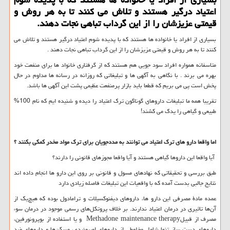
اعتیاد درگیر هستند و تلاش می كنند تا به هر روش و
قیمتی عزیزشان را از این گرداب تباهی نجات دهند.
بسیاری از افراد یا خانواده ها هستند که با پدیده شوم اعتیاد درگیر هستند و تلاش می
کنند تا به هر روش و قیمتی عزیزشان را از این گرداب تباهی نجات دهند .
متاسفانه همواره افراد سود جویی هم هستند که از گرفتاری خانواد ها برای منفعت خود
بهره می برند . با نگاهی به آگهی ها و تبلیغاتی که روزانه در رسانه ها مداوم در حال
پخش است پی می بریم که قطعا باید بازار پرمنفعت عظیمی پشت این آگهی ها باشد.
تقریبا همه ما تبلیغات داروهای گوناگون ترک اعتیاد را دیده و شنیده ایم که نام 100%
طبیعی و گیاهی را یدک می کشند!
اما واقعا دارو های ترک اعتیاد می توانند به مددجویان برای ترک مواد مخدر کمکی بکنند ؟
آیا واقعا این داروها گیاهی هستند و آیا واقعا مجوزهای قانونی را دارند؟
طبق بررسی و تحقیقاتی که نهادهای مسول و قانونی بر روی این دارو ها انجام داده اند
نتایج جالبی بدست آمده که با واقعیات این تبلیغات فاصله زیادی دارد
عمده مادۀ مصرفی این دارو ها، داروهای دیفنوکسیلات و ترامادول بوده که هیچ‌یک از
آن‌ها تاثیری در درمان اعتیاد ندارند. بر خلاف پروتکل‌های رسمی موجود در درمان سوء
مصرف از قبیل
Methadone maintenance therapy
و یا استفاده از بوپرونورفین،
داروهای دست ساز تنها شامل مخلوطی از داروهای اوپیوئیدی، مسکن‌ها و داروهای ضد