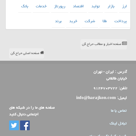
ارز
بازار
تولید
اقتصاد
رپورتاژ
خدمات
بانك
پرداخت
طلا
شركت
خرید
برند
صفحه اخبار و مطالب حراج کن
صفحه اصلی حراج کن
آدرس :
ایران - تهران
خیابان طالقانی
تلفن:
۹۱۲۴۷۰۳۷۲۲
ایمیل:
info@harajkon.com
صفحه های ما را در شبکه های
تماس با ما
اجتماعی دنبال کنید
تبادل لینک
خرید بک لینک برای سئو