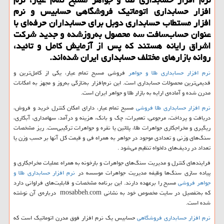
افزار حسابداری اتوماتیك فروشگاهی حسابیس و نرم
افزار مستطاب حسابداری دوبل برای حسابداران حرفه‌ای با
عنوان حساب‌سافت سه محصول به‌روزشده و جدید شركت
اشراق رایانه هستند كه پس از آزمایش كامل و تائید،
روانه‌ بازارهای مختلف حسابداری ایران شده‌اند.
نرم افزار حسابداری طلا و جواهر
فروشی مسبح تمام عیار، یکی از کامل‌ترین و
قدیمی‌ترین محصولات حسابداری است. این نرم‌افزار به‌تازگی به‌روز و مجهز به امکانات
مدرن شده و آماده‌ی ارایه به بازار طلا و جواهر ایران است.
نرم افزار حسابداری طلا فروشی
مسبح تمام عیار، دارای امکان کنترل خرید و فروش،
دریافت و پرداخت، مرجوعی، تعمیرات، چک و بانک، هزینه و درآمد، سهامداری، آبکاری،
ریگیری و مخراجکاری جواهرات طلا، پلاتین یا نقره و جواهرات ترکیبی‌ست. ریز مشخصات
سنگ‌های وزنی و تعدادی موجود در جواهر به همراه فی و قیمت کل آنها بر حسب وزن یا
تعداد در ردیف‌های دلخواه تنظیم می‌شود
.
فرایندهای کنترل و مدیریت سنگ‌های جواهرات و بارخونه به همراه عملیات مخراجکاری و
پیاده سازی سنگ‌ها وظیفه مدیریت جواهرات موسسه در
نرم افزار حسابداری طلا و
جواهر فروشی
مسبح را برعهده دارند. این برنامه مشخصات و قابلیت‌های فراوانی دارد
که به‌تفصیل در سایت مخصوص خود به نشانی
mosabbeh.com
درباره‌ی آن نوشته
شده است.
نرم افزار حسابداری فروشگاهی
حسابیس یک نرم افزار فوق مدرن اتوماتیک است که