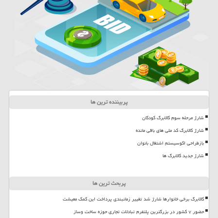
پربیننده ترین ها
شارژ مرحله سوم کالابرگ کودکان
شارژ کالابرگ کد ملی های باقی مانده
بازطراحی اکوسیستم اشتغال بانوان
شارژ جدید کالابرگ ها
پربحث ترین ها
کالابرگ برخی خانوارها شارژ شد تغییر زمانبندی پرداخت این کمک معیشت
حضور ۷ کشور در بزرگترین پلتفرم تبادلات تجاری حوزه ساخت وساز