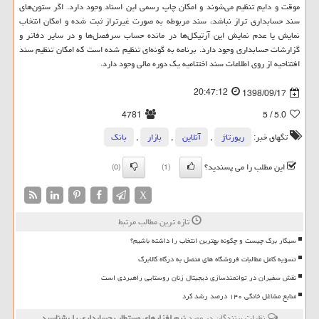
موقت و دایم تنظیم می‌شوند و امکان چاپ رسمی این اسناد وجود دارد. اگر ستون‌های
سند حسابداری تراز نباشد، سند مربوطه به صورت غیرتراز ثبت شده و امکان انتخاب
نمایش یا عدم نمایش این آرتیکل‌ها در مانده حساب سرفصل‌ها و در سایر دفاتر و
گزارشات حسابداری وجود دارد. برنامه به گونه‌ای تنظیم شده است که امکان تنظیم سند
افتتاحیه از روی اطلاعات سند اختتامیه یک دوره مالی وجود دارد.
20:47:12
1398/09/17
4781
/ 5
5.0
تگهای خبر:
رپورتاژ
,
آنلاین
,
بازار
,
بانك
این مطلب را می پسندید؟
(0)
(1)
X
تازه ترین مطالب مرتبط
سیگار برگ چیست و چگونه بهترین انتخاب را داشته باشیم؟
تسویه کامل مطالبات فروشگاه های متصل به درگاه کالابرگ
نقش سفیران در توانمندسازی دیجیتال زنان روستایی راهبردی است
منابع مشاغل خانگی ۱۴۰ درصد رشد کرد
نظرات بینندگان در مورد
نرم افزارهای مستطاب حسابداری را بشناسید