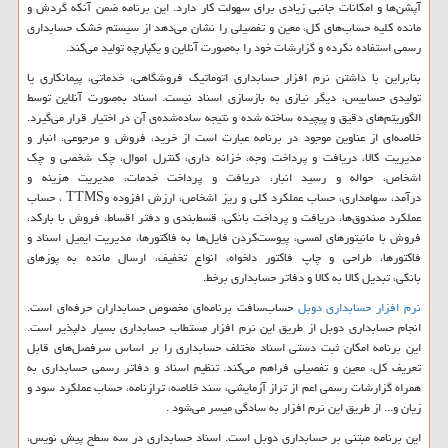
آپشن‌ها و امکانات جانبی زیادی برای سهولت کار دارد. این برنامه ضمن آنکه گردش و
مانده کلیه‌ حساب‌های کل، معین و تفصیلی را نشان می‌دهد از سیستم خشک حسابداری
رسمی استفاده نکرده و گزارشات خود را به‌صورت آنلاین و یکپارچه تولید می‌کند.
بنابراین با داشتن نرم افزار حسابداری اتوماتیک فروشگاهی، خدماتی، پیمانکاری یا
تولیدی حسابیس، دیگر نیازی به بازسازی اسناد نیست. اسناد به‌صورت آنلاین توسط
الگوریتم‌های دقیق و پیچیده ساخته شده و نتیجه ساده‌شده‌ی آن در اختیار قرار می‌گیرد.
خلاصه‌ای از عناوین موجود در برنامه عبارت است از خرید، فروش و مرجوعی، انبار و
مدیریت کالا، دریافت و پرداخت وجه، خزانه داری، کنترل اموال، چک شخصی و چک
اشخاص، حواله و رسید انبار، دریافت و پرداخت خدمات، مدیریت هزینه و
درآمد، سهامداری، حساب عملکرد کلی و ریز اشخاص، ارزش افزوده و
TTMS
، حساب
عملکرد صندوق‌ها، دریافت و پرداخت بانکی، قسط‌بندی و دفتر اقساط، فروش با بارکد،
فروش با مانیتورهای لمسی، پیوست‌کردن فایل‌ها به فاکتورها، مدیریت ایمیل اسناد و
فاکتورها، طراحی و چاپ فاکتور دلخواه، انواع تخفیف، ارسال مانده به پوزهای
بانکی، تبدیل کالا به کالا و دفاتر حسابداری برخط.
نرم افزار حسابداری دوبل
حساب‌سافت برنامه‌ای مخصوص حسابداران حرفه‌ای است.
انجام حسابداری دوبل از طریق این نرم افزار مستطاب حسابداری بسیار دلپذیر است.
این برنامه امکان ثبت دستی اسناد مختلف حسابداری را بر اساس سرفصل‌های قابل
تعریف کل، معین و تفصیلی فراهم می‌کند. تنظیم اسناد و دفاتر رسمی حسابداری به
همراه گزارشات رسمی اعم از تراز آزمایشی، سند خلاصه، ترازنامه، حساب عملکرد سود و
زیان و... از طریق این نرم افزار به سادگی میسر می‌شود
.
این برنامه مبتنی بر حسابداری دوبل است. اسناد حسابداری در سه سطح پیش نویس،