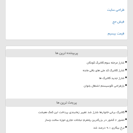
طراحی سایت
فیش حج
قیمت بیسیم
پربیننده ترین ها
شارژ مرحله سوم کالابرگ کودکان
شارژ کالابرگ کد ملی های باقی مانده
شارژ جدید کالابرگ ها
بازطراحی اکوسیستم اشتغال بانوان
پربحث ترین ها
کالابرگ برخی خانوارها شارژ شد تغییر زمانبندی پرداخت این کمک معیشت
حضور ۷ کشور در بزرگترین پلتفرم تبادلات تجاری حوزه ساخت وساز
نرخ بیکاری ۹،۱ درصد شد