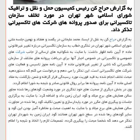
به گزارش حراج كن رئیس كمیسیون حمل و نقل و ترافیك
شورای اسلامی شهر تهران در مورد تخلف سازمان
تاكسیرانی برای صدور پروانه های شركت های تاكسیرانی
تذكر داد.
به گزارش
حراج
كن به نقل از ایسنا، محمد علیخانی در یكصد و هفتاد و نهمین جلسه علنی
شورای اسلامی شهر تهران در تذكری خطاب به سازمان تاكسیرانی درباره تغییر غیرقانونی
ماده ۲ آیین نامه اظهار داشت: با عنایت به شكوائیه های ارسالی از جانب
شركت
های
خصوصی و تاكسیرانی در خصوص اجبار آنها برای دریافت پروانه های مختلف از سازمان
تاكسیرانی كه ناشی از تغییر غیرقانونی ماده ۲ آیین نامه مجوز تاسیس و فعالیت های
شركت های تاكسیرانی است، این تذكر را می دهم و درخواست می كنم كه دستوردهید
مبحث تخلف انجام شده به قید فوریت مورد رسیدگی قرار گرفته و ضمن بازگشت به مفاد
اصلی ماده ۲ آیین نامه، پروانه ها برابر روال قانونی صادر و نتیجه به شورا اعلام گردد.
وی در بخش دیگری از صحبت های خود تذكری در مورد وضعیت گودهای رها شده مجاور
سالن همایش های برج میلاد و گود ایران زمین داد و اضافه كرد: با عنایت به برگزاری
جلسات و پیگیری های مكرر در مورد پایدارسازی و تعیین تكلیف گود رها شده در مجاورت
سالن همایش های برج میلاد و با عنایت به اهمیت مبحث و مخاطره آمیز بودن این گود و
سایر گودهای رها شده در سطح شهر تهران همانند گود ایران زمین به شهردار تهران
تذكر می دهد كه شخصا مبحث را پیگیری كرده، تصمیمات لازم را اتخاذ و نتیجه را اعلام
كنند.