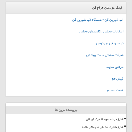
لینک دوستان حراج کن
آب شیرین کن - دستگاه آب شیرین کن
انتخابات مجلس ، کاندیدای مجلس
خرید و فروش خودرو
شرکت صنعتی سخت پوشش
طراحی سایت
فیش حج
قیمت بیسیم
پربیننده ترین ها
شارژ مرحله سوم کالابرگ کودکان
شارژ کالابرگ کد ملی های باقی مانده