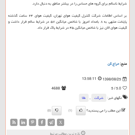
شرایط ناسالم برای گروه های حساس را در بیشتر مناطق به دنبال دارد.
بر اساس اطلاعات شركت كنترل كیفیت هوای تهران، كیفیت هوای ۲۴ ساعت گذشته
پایتخت منتهی به ۸ بامداد امروز با شاخص میانگین ۵۷ در شرایط سالم قرار داشت و
كیفیت هوای الان نیز با شاخص میانگین ۴۵ در شرایط پاك قرار داد.
منبع:
حراج كن
13:58:11
1398/08/25
4688
/ 5
5.0
تگهای خبر:
شركت
,
طلا
این مطلب را می پسندید؟
(0)
(1)
X
تازه ترین مطالب مرتبط