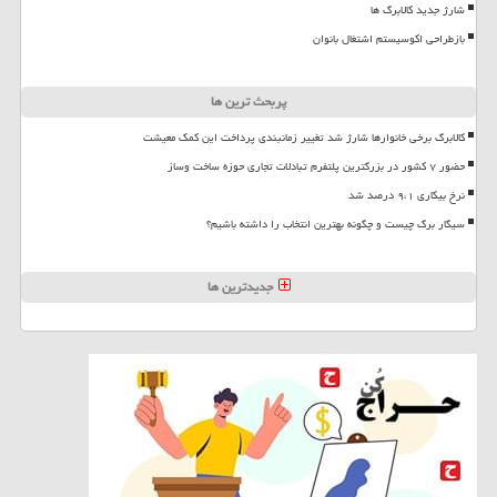
شارژ جدید کالابرگ ها
بازطراحی اکوسیستم اشتغال بانوان
پربحث ترین ها
کالابرگ برخی خانوارها شارژ شد تغییر زمانبندی پرداخت این کمک معیشت
حضور ۷ کشور در بزرگترین پلتفرم تبادلات تجاری حوزه ساخت وساز
نرخ بیکاری ۹،۱ درصد شد
سیگار برگ چیست و چگونه بهترین انتخاب را داشته باشیم؟
جدیدترین ها