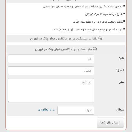
تدوین بسته پیگیری مشکلات شرکت های توسعه و عمران شهرستانی
شارژ مرحله سوم کالابرگ کودکان
کاهش تولید خودرو در ۱۰ ماهه سال جاری
یارانه گندم در بودجه سال آینده ۲۹ همت (ریال جدید) شد
نظرات بینندگان در مورد
تنفس هوای پاك در تهران
نظر شما در مورد
تنفس هوای پاك در تهران
نام:
ایمیل:
نظر:
سوال:
= ۶ بعلاوه ۵