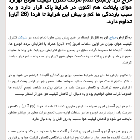
هوای پایتخت هم اكنون در شرایط پاك قرار دارد و به
سبب بارندگی ها كم و بیش این شرایط تا فردا (26 آبان)
تداوم دارد.
به گزارش
حراج
كن به نقل از ایسنا،
بر طبق پیش بینی های انجام شده در
شركت
كنترل
كیفیت هوای تهران در اولین ساعات امروز (۲۵ آبان) همراه با افزایش تردد خودرو ها،
غلظت آلاینده ها خصوصاً ذرات معلق در بعضی مناطق افزایش می یابد. هر چند با عنایت
به وزش باد و بارش پراكنده برف، كیفیت هوای شهر تهران در محدوده سالم قرار خواهد
گرفت.
با تداوم بارش ها طی روز شرایط مناسب برای پراكندگی آلاینده فراهم می شود و در
بیشتر مناطق كیفیت هوا در وضعیت مطلوب خواهد ماند. همین طور در اواخر وقت امروز با
افزایش حجم ترافیك و كاهش سرعت باد، در مناطق پرتردد شاهد تجمع آلاینده ها
خصوصاً ذرات معلق خواهیم بود و به دنبال آن كاهش كیفیت هوا دور از انتظار نیست.
با برقراری آسمان ابری همراه با بارش های پراكنده تا بامداد فردا (۲۶ آبان) و كاهش
سرعت باد، ازدیاد تردد خودرو ها در ساعات اولیه سبب تجمع ذرات معلق در بیشتر مناطق
پایتخت می شود و كاهش كیفیت هوا نسبت به روز قبل را به دنبال دارد.
طی روز نیز جو آرام و آسمان ابری، پراكندگی آلاینده ها را محدود می كند و بدین سبب
انباشت آلاینده ها هم زمان با ساعات اوج ترافیك شامگاهی كاهش كیفیت هوا و برقراری