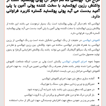
واكنش رزین اپوكساید با سخت كننده پولی آمین یا پلی
آمید بدست می آید پولی پوكساید گستره كاربرد فراوانی
دارد.
اپوکسی که نام دیگر آن پولی پوکساید است یک بسپار ترموست می باشد این ماده از
واکنش رزین اپوکساید با سخت کننده پولی آمین یا پلی آمید بدست می آید پولی پوکساید
گستره کاربرد فراوانی دارد.
کفپوش اپوکسی
در حقیقت از رنگ اپوکسی تشکیل شده است و رنگ اپوکسی از رزین
اپوکسی به همراه هاردنر اپوکسی ساخته می شود. واکنش بین رزین اپوکسی و هاردنر
اپوکسی که یک سیکلو آلیفاتیک آمین می تواند باشد یک واکنش افزایشی گرمازا و بدون
تولید محصول جانبی است.
عموماً نحوه
اجرای کفپوش اپوکسی
یکسان است ولی بر حسب اینکه ضخامت کفپوش
اپوکسی اجرا شده چقدر باشد مقدار مصرف رنگ اپوکسی تعیین می گردد. به جهت اجرای
کفپوش اپوکسی مراحل زیر می بایست انجام گردد:
آماده سازی سطح بتن جهت اجرای کفپوش اپوکسی
تمیزکاری و چربی زدایی سطح بتن، سنگ یا موزاییک
در صورتی که سطح زیرین بتن باشد باید شیرابه آن زدوده شود
باز کردن ترک ها و درز های احتمالی و پرکردن آن با گروت اپوکسی
مضرس و زبر نمودن سطح جهت افزایش چسبندگی، جهت این کار از ساب استفاده
می شود.