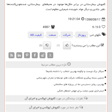
کفپوش بیمارستانی در برابر حلال‌ها موجود در محیط‌های بیمارستانی، ضدعفونی‌کننده‌ها
نظیر بتادین و دیگر مواد شوینده شیمیایی مقاوم است.
19:21:04
1398/08/17
4987
/ 5
5.0
تگهای خبر:
رپورتاژ
,
شركت
,
صنعت
,
كیفیت كالا
این مطلب را می پسندید؟
(0)
(1)
X
تازه ترین مطالب مرتبط
سیگار برگ چیست و چگونه بهترین انتخاب را داشته باشیم؟
تدوین بسته پیگیری مشکلات شرکت های توسعه و عمران شهرستانی
بهترین روش دسترسی نما در پروژه های ساختمانی
استراتژی نوین دولت برای جهش اشتغال خانگی
نظرات بینندگان در مورد
كفپوش اپوكسی و اجرای آن
نظر شما در مورد
كفپوش اپوكسی و اجرای آن