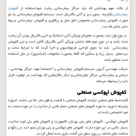
از نکات مهم بهداشتی که باید مراکز بیمارستانی رعایت شوداستفاده از
کفپوش
بیمارستان
یکپارچه ، بدون درز و آنتی باکتریال است. سیستم کفپوش بیمارستانی به دو
صورت کفپوش بیمارستانی مخصوص اتاق عمل و ریکاوری و کفپوش بیمارستانی مربوط
سایر بخش ها ست .
در نوع اول باید به‌صورت هم‌زمان ویژگی آنتی استاتیک و انتی باکتریال بودن آن رعایت
شده باشد و در نوع دوم فقط داشتن ویژگی آنتی باکتریال کافی است و این کفپوش
بیمارستانی باید به نحوی طراحی، فرمولاسیون و اجرا گردد که با شرایط سخت و
ترددهای بسیار زیاد و سنگین که گاها به‌صورت تمام‌وقت (شبانه‌روز) در حال استفاده
است منطبق باشد.
شرکت مهندسی آترون سیستم کفپوش بیمارستانی را اختصاصاً جهت مراکز بهداشتی ،
درمانی و بیمارستانی، مراکز توان‌بخشی و دیگر مکان‌هایی که بهداشت در اولویت قرار
دارد را پیشنهاد می‌دهد
کفپوش اپوکسی صنعتی
کلیه محیط های صنعتی نیازمند کفپوش صنعتی با کیفیت و طول عمر بالا می باشند. امروزه
پلیمرها با ورود به حوزه کفپوش های صنعتی، حجم بالایی از جذابیت را در حوزه صنعت به
خود اختصاص داده اند.
کفپوش اپوکسی ، کفپوش های پلی یورتان، کامپوزیت و کفپوش های پلی اوره جذابیت
بسیار بالایی در این حوزه دارند. کفپوش های اپوکسی و پلی یورتان میتو انند در رنگها و
ضخامت های مختلف بر روی سطح بتن آماده سازی شده اعمال گردند.