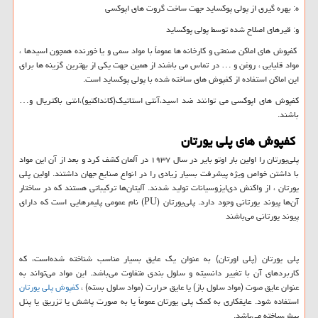
ه: بهره گیری از پولی پوکساید جهت ساخت گروت های اپوکسی
و: قیرهای اصلاح شده توسط پولی پوکساید
کفپوش های اماکن صنعتی و کارخانه ها عموماً با مواد سمی و یا خورنده همچون اسیدها ،
مواد قلیایی ، روغن و … در تماس می باشند از همین جهت یکی از بهترین گزینه ها برای
این اماکن استفاده از کفپوش های ساخته شده با پولی پوکساید است.
کفپوش های اپوکسی می توانند ضد اسید،آنتی استاتیک(کانداکتیو)،انتی باکتریال و…
باشند.
کفپوش های پلی یورتان
پلی‌یورتان را اولین بار اوتو بایر در سال ۱۹۳۷ در آلمان کشف کرد و بعد از آن این مواد
با داشتن خواص ویژه پیشرفت بسیار زیادی را در انواع صنایع جهان داشتند. اولین پلی
‌یورتان ، از واکنش دی‌ایزوسیانات تولید شدند. آلیتان‌ها ترکیباتی هستند که در ساختار
آن‌ها پیوند یورتانی وجود دارد. پلی‌یورتان (
PU
) نام عمومی پلیمرهایی است که دارای
پیوند یورتانی می‌باشند
پلی یورتان (پلی اورتان) به عنوان یک عایق بسیار مناسب شناخته شده‌است، که
کاربردهای آن با تغییر دانسیته و سلول بندی متفاوت می‌باشد. این مواد می‌تواند به
عنوان عایق صوت (مواد سلول باز) یا عایق حرارت (مواد سلول بسته) ،
کفپوش پلی یورتان
استفاده شود. عایقکاری به کمک پلی یورتان عموماً یا به صورت پاشش یا تزریق یا پنل
پیش‌ساخته می‌باشد.