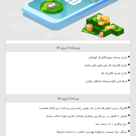
پربیننده ترین ها
شارژ مرحله سوم کالابرگ کودکان
شارژ کالابرگ کد ملی های باقی مانده
شارژ جدید کالابرگ ها
بازطراحی اکوسیستم اشتغال بانوان
پربحث ترین ها
کالابرگ برخی خانوارها شارژ شد تغییر زمانبندی پرداخت این کمک معیشت
حضور ۷ کشور در بزرگترین پلتفرم تبادلات تجاری حوزه ساخت وساز
نرخ بیکاری ۹،۱ درصد شد
سیگار برگ چیست و چگونه بهترین انتخاب را داشته باشیم؟