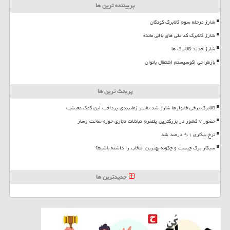
پربیننده ترین ها
شارژ مرحله سوم کالابرگ کودکان
شارژ کالابرگ کد ملی های باقی مانده
شارژ جدید کالابرگ ها
بازطراحی اکوسیستم اشتغال بانوان
پربحث ترین ها
کالابرگ برخی خانوارها شارژ شد تغییر زمانبندی پرداخت این کمک معیشت
حضور ۷ کشور در بزرگترین پلتفرم تبادلات تجاری حوزه ساخت وساز
نرخ بیکاری ۹،۱ درصد شد
سیگار برگ چیست و چگونه بهترین انتخاب را داشته باشیم؟
جدیدترین ها