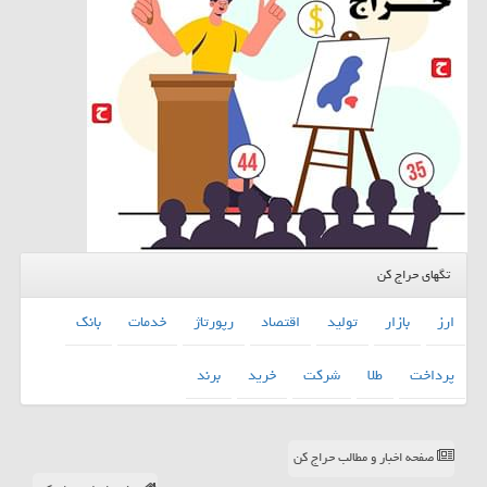
تگهای حراج کن
ارز
بازار
تولید
اقتصاد
رپورتاژ
خدمات
بانك
پرداخت
طلا
شركت
خرید
برند
صفحه اخبار و مطالب حراج کن