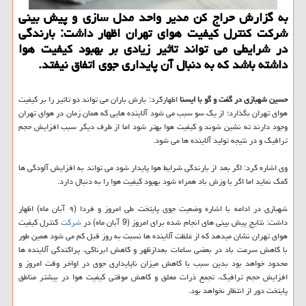
به گزارش حراج كن مدیر واحد مدل سازی و پیش بینی
شركت كنترل كیفیت هوای تهران اظهار داشت: بارندگی
در شرایطی می تواند تاثیر زیادی بر بهبود كیفیت هوا
داشته باشد كه به دنبال آن پایداری جوی اتفاق نیفتد.
حسین شهبازی در گفت و گو با ایسنا
اظهاركرد: بارش باران می تواند دو تاثیر را بر كیفیت
هوای تهران بگذارد؛ از یك سو سبب می شود آلاینده هایی كه همان زمان در هوای تهران
وجود دارند ته نشین شوند و كیفیت هوا بهتر شود اما از طرف دیگر سبب افزایش حجم
ترافیك و در نتیجه تولید آلاینده ها می شود.
وی اشاره كرد: اگر بعد از بارندگی شرایط هوا پایدار شود می تواند به افزایش آلودگی ها
كمك نماید اما اگر با وزش باد همراه شود بهبود كیفیت هوا را به دنبال دارد.
شهبازی در ادامه با اشاره وضعیت جوی پایتخت طی امروز و فردا (۹ آبان ماه) اظهار
داشت: نتایج پیش بینی های انجام شده برای امروز (9 آبان ماه) در
شركت
كنترل كیفیت
هوای تهران نشان میدهد كه از غلظت آلاینده ها نسبت به روز قبل كم می شود همین طور
با كاهش سرعت باد در بعضی ساعات بعدازظهر و كاهش ابرناكی، پراكندگی آلاینده ها
محدود خواهد بود بدین سبب با كاهش میزان ناپایداری جوی در اواخر وقت امروز و
افزایش حجم ترافیك، تجمع ذرات معلق و كاهش موقتی كیفیت هوا در بیشتر مناطق
پایتخت دور از انتظار نخواهد بود.