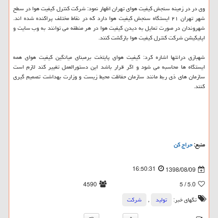
وی در در زمینه سنجش كیفیت هوای تهران اظهار نمود: شركت كنترل كیفیت هوا در سطح
شهر تهران ۲۱ ایستگاه سنجش كیفیت هوا دارد كه در نقاط مختلف پراكنده شده اند.
شهروندان در صورت تمایل به دیدن كیفیت هوا در هر منطقه می توانند به وب سایت و
اپلیكیشن شركت كنترل كیفیت هوا بازگشت كنند.
شهبازی درانتها اشاره كرد: كیفیت هوای پایتخت برمبنای میانگین كیفیت هوای همه
ایستگاه ها محاسبه می شود و اگر قرار باشد این دستورالعمل تغییر كند لازم است
سازمان های ذی ربط مانند سازمان حفاظت محیط زیست و وزارت بهداشت تصمیم گیری
كنند.
منبع:
حراج كن
16:50:31
1398/08/09
4590
/ 5
5.0
تگهای خبر:
تولید
,
شركت