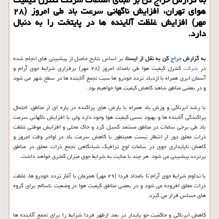
هوای تهران، افزایش ناگهانی سرعت باد طی امروز (۲۸
مهر) افزایش غلظت آلاینده ها در پایتخت را به دنبال
دارد.
به گزارش
حراج
كن به نقل از ایسنا،
بر اساس نتایج حاصل از پیشبینی های انجام شده
در
شركت
كنترل كیفیت هوا طی بامداد امروز (۲۸ مهر) برقراری شرایط جوی آرام و
آسمان ابری همراه با ازدیاد تردد خودرو ها سبب تجمع آلاینده ها در سطح شهر می شود
و در بعضی مناطق شاهد كاهش كیفیت هوا خواهیم بود.
با رشد ابرناكی و وزش باد همراه با بارش های پراكنده در پاره ای از مناطق، احتمال
پراكندگی آلاینده ها و بهبود نسبی كیفیت هوا وجود دارد ولی با افزایش ناگهانی سرعت
باد طی برخی ساعات در مناطق مستعد گسیل گرد و خاك محلی و افزایش موقتی غلظت
ذرات معلق دور از انتظار نیست همینطور با كاهش سرعت باد در اواخر وقت امروز و
كاهش ناپایداری جوی در ساعات اوج ترافیك شبانگاهی تجمع ذرات معلق در مناطق
پرتردد پیشبینی می شود. هر چند با عنایت به شرایط جوی میزان كمتری خواهد داشت.
با تداوم شرایط جوی آرام تا بامداد فردا (۲۹ مهر) همزمان با آغاز تردد خودرو ها، غلظت
ذرات معلق افزوده می شود و در بعضی مناطق كیفیت هوا در وضعیت ناسالم برای گروه
های حساس قرار می گیرد.
كاهش ابرناكی و حاكمیت جو پایدار در بعد ازظهر فردا شرایط را برای تجمع آلاینده ها