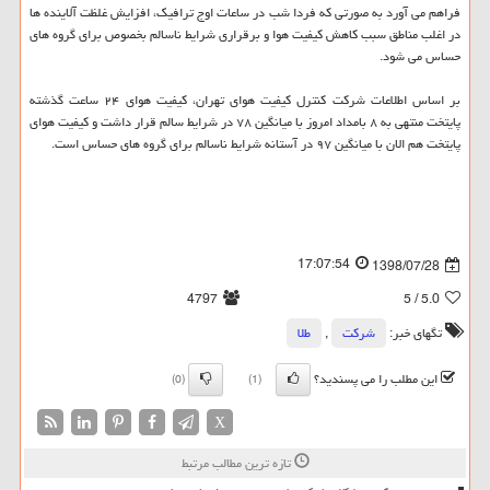
فراهم می آورد به صورتی كه فردا شب در ساعات اوج ترافیك، افزایش غلظت آلاینده ها
در اغلب مناطق سبب كاهش كیفیت هوا و برقراری شرایط ناسالم بخصوص برای گروه های
حساس می شود.
بر اساس اطلاعات شركت كنترل كیفیت هوای تهران، كیفیت هوای ۲۴ ساعت گذشته
پایتخت منتهی به ۸ بامداد امروز با میانگین ۷۸ در شرایط سالم قرار داشت و كیفیت هوای
پایتخت هم الان با میانگین ۹۷ در آستانه شرایط ناسالم برای گروه های حساس است.
17:07:54
1398/07/28
4797
/ 5
5.0
تگهای خبر:
شركت
,
طلا
این مطلب را می پسندید؟
(0)
(1)
X
تازه ترین مطالب مرتبط