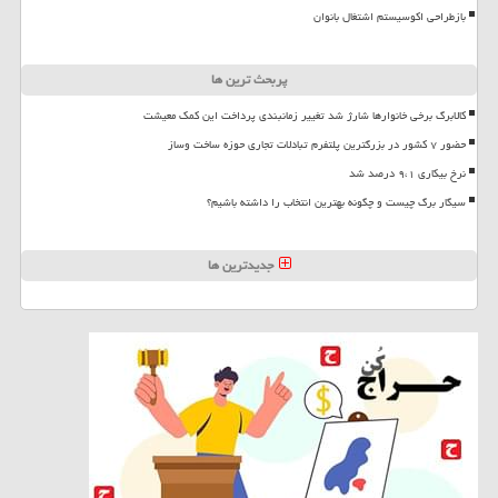
بازطراحی اکوسیستم اشتغال بانوان
پربحث ترین ها
کالابرگ برخی خانوارها شارژ شد تغییر زمانبندی پرداخت این کمک معیشت
حضور ۷ کشور در بزرگترین پلتفرم تبادلات تجاری حوزه ساخت وساز
نرخ بیکاری ۹،۱ درصد شد
سیگار برگ چیست و چگونه بهترین انتخاب را داشته باشیم؟
جدیدترین ها