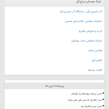
لینک دوستان حراج کن
آب شیرین کن - دستگاه آب شیرین کن
انتخابات مجلس ، کاندیدای مجلس
خرید و فروش خودرو
شرکت صنعتی سخت پوشش
طراحی سایت
فیش حج
قیمت بیسیم
پربیننده ترین ها
شارژ مرحله سوم کالابرگ کودکان
شارژ کالابرگ کد ملی های باقی مانده
شارژ جدید کالابرگ ها