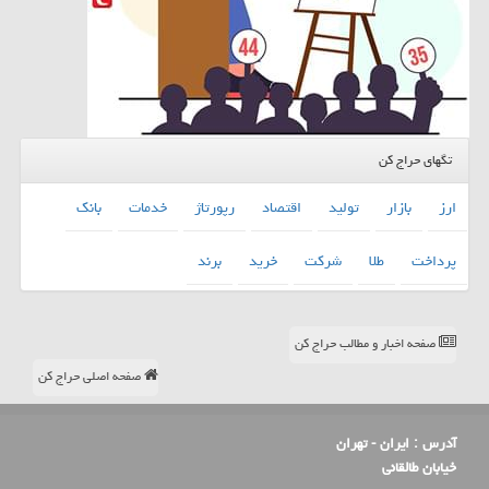
تگهای حراج کن
ارز
بازار
تولید
اقتصاد
رپورتاژ
خدمات
بانك
پرداخت
طلا
شركت
خرید
برند
صفحه اخبار و مطالب حراج کن
صفحه اصلی حراج کن
آدرس :
ایران - تهران
خیابان طالقانی