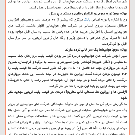
شهرسازی اعمال كرده و شركت های هواپیمایی از آن راضی نبودند، ایرلاین ها توافق
كردند تا همان نرخ سال قبل را برای پروازهای اربعین امسال اعمال كنند.
بهانه دوم: تورم عمومی و افزایش حقوق و دستمزد پرسنل
وی با اشاره با تورم اعلامی
بانك
مركزی كه بیشتر از ۴۰ درصد است و همینطور افزایش
حداقل دستمزد نیروی انسانی در شركت های هواپیمایی اظهار داشت: شركت های
هواپیمایی امسال با افزایش هزینه ها در همه بخش ها نسبت به سال قبل مواجه بوده
اند اما صرفا برای همراهی با دستور وزیر و رفاه حال زائرین اربعین، بر سر نرخ سال
قبل توافق كردند.
بهانه سوم: هواپیماها یك سر خالی تردد دارند
دبیر انجمن شركت های هواپیمایی درباره گرانتر بودن قیمت بلیت پروازهای نجف نسبت
به تفلیس و آنكارا علیرغم كوتاهتر بودن مسیر عراق نسبت به تركیه و گرجستان، تصریح
كرد: در پروازهای نجف حد فاصل ۲۰ تا ۳۰ مهر كه مقرر است شركت ها قیمت بلیت را
۲.۲ میلیون تومان عرضه كنند، ایرلاین ها مجبورند در نیمه نخست این دهه، پروازهای
برگشت را خالی تردد كنند و در نیمه دوم آن، هواپیماها مسیر رفت را خالی تا فرودگاه
نجف می روند. ازاین رو باید این مورد را هم در نظر گرفت.
آژانس ها و ایرلاین ها: صندلی خالی نداریم! / مردم: در قیمت بلیت اربعین تجدید نظر
شود
به گزارش حراج كن به نقل از مهر، در حالیكه نمایندگان شركت های هواپیمایی از پرواز
یك سر خالی هواپیماهای عملیات اربعین این شركت ها خبر می دهند و آنرا عامل بالا
بودن قیمت بلیت اربعین ذكر می كنند، اما بررسی ها و مشاهدات میدانی نشان داده
است كه امسال بر خلاف سال قبل با عنایت به حذف روادید عراق و افزایش استقبال
مردم از زیارت اباعبدالله الحسین (ع) در روزهای اربعین و همینطور برخی اتفاقات داخلی
عراق، مسافران عتبات عالیات تلاش در تقسیم روزهای زیارتی خود به یك هفته زودتر از