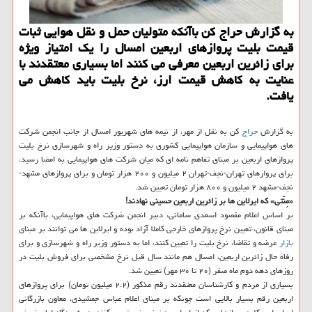
به گزارش حراج كن باآنكه متولیان حمل و نقل هوایی ثبات
قیمت بلیت پروازهای اربعین امسال را یك امتیاز ویژه
برای زائرین اربعین معرفی می كنند اما بسیاری معتقدند با
عنایت به كاهش قیمت ارز، نرخ بلیت باید كاهش می
یافت.
به گزارش
حراج
كن به نقل از مهر، از نیمه های شهریور امسال از جانب انجمن شركت
های هواپیمایی و سازمان هواپیمایی كشوری به دستور وزیر راه و شهرسازی نرخ بلیت
پروازهای اربعین بر مبنای تفاهم نامه ای كه میان شركت های هواپیمایی به امضا رسید،
برای پروازهای تهران-نجف-تهران ۲ میلیون و ۲۰۰ هزار تومان و برای پروازهای مشهد-
نجف-مشهد ۲ میلیون و ۸۰۰ هزار تومان تعیین شد.
«مِنّتی» كه ایرلاین ها بر زائرین اربعین حسینی نهادند!
بر اساس اعلام مقصود اسعدی سامانی، دبیر انجمن شركت های هواپیمایی، باآنكه بر
مبنای قانون، تعیین نرخ پروازهای خارجی كاملا آزاد بوده و ایرلاین ها می توانند بر مبنای
بازار
عرضه و تقاضا، نرخ بلیت را تعیین كنند، اما به دستور وزیر راه و شهرسازی و برای
رفاه حال زائرین اربعین، امسال هم مانند سال قبل نرخ مشخصی برای فروش بلیت در
روزهای دهه دوم ماه صفر (۲۰ تا ۳۰ مهر) تعیین شد.
بسیاری از مردم و كارشناسان معتقدند رقم مذكور (۲.۲ میلیون تومان) برای پروازهای
اربعین رقم بسیار بالایی است چونكه بر مبنای اعلام عباس جمشیدی، معاون بازرگانی