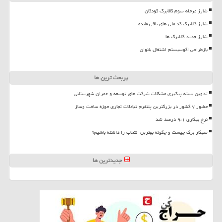
شارژ مرحله سوم کالابرگ کودکان
شارژ کالابرگ کد ملی های باقی مانده
شارژ جدید کالابرگ ها
بازطراحی اکوسیستم اشتغال بانوان
پربحث ترین ها
تدوین بسته پیگیری مشکلات شرکت های توسعه و عمران شهرستانی
حضور ۷ کشور در بزرگترین پلتفرم تبادلات تجاری حوزه ساخت وساز
نرخ بیکاری ۹،۱ درصد شد
سیگار برگ چیست و چگونه بهترین انتخاب را داشته باشیم؟
جدیدترین ها