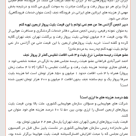
ایران ایر، كلیه پروازهایی كه از ایران به نجف عزیمت می كنند، در فرودگاه امام خمینی
(ره) برای هر دو پرواز رفت و برگشت مبادرت به سوخت گیری می كنند و درنتیجه بخش
مهمی از هزینه های ایرلاین های ایرانی در فرودگاه نجف (تحت عنوان خدمات فرودگاهی)،
حذف می شود.
دبیر انجمن آژانس ها: من هم نمی توانم با این قیمت بلیت پرواز اربعین تهیه كنم
به عنوان نمونه رفیعی، رئیس انجمن صنفی دفاتر خدمات گردشگری و مسافرت هوایی از
بالا بودن قیمت ۲.۲ میلیون تومانی بلیت پرواز رفت و برگشت تهران نجف تهران گلایه
كرده و گفته است: خرید بلیت پروازهای اربعین با این قیمت حتی منِ آژانس دار نمی
توانم بلیت تهیه كنم چه رسد به مردم عادی!
عضو هیئت رئیسه مجلس: نرخ بلیت و ۳ شب اقامت تفلیس كمتر از پرواز نجف
احمد امیرآبادی فراهانی عضو هیئت رئیسه مجلس هم به تازگی در صفحه شخصی خود د
رفضای مجازی نوشته: هزینه بلیت رفت و برگشت تفلیس یا آنكارا (۳ تا ۴ ساعت زمان
پرواز) همراه با ۳ شب اقامت حدود ۱ میلیون و ۸۵۰ هزار تومان است اما هزینه بلیت
صرفا پرواز یك و نیم ساعته نجف بدون اقامت ۲ میلیون و ۲۰۰ هزار تومان تعیین شده
است!
۵۵ درصد هزینه های ما ارزی است!
شركت های هواپیمایی و مسؤلان سازمان هواپیمایی كشوری، علت بالا بودن قیمت بلیت
پروازهای اربعین امسال را ارزی بودن بین ۵۰ تا ۶۰ درصد هزینه های خود عنوان می
كنند.
قیمت بلیت پروازهای اربعین (تهران نجف تهران) پارسال هم ۲.۲ میلیون تومان بود.
علی عابدزاده رئیس سازمان هواپیمایی كشوری در نشست پاییز سال قبل در كمیسیون
عمران مجلس كه با مبحث افزایش افسارگسیخته قیمت بلیت هواپیما برگزار شده بود،