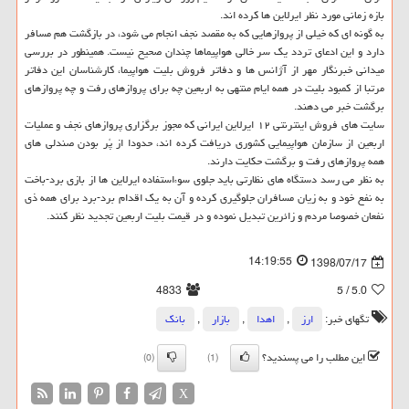
بازه زمانی مورد نظر ایرلاین ها كرده اند.
به گونه ای كه خیلی از پروازهایی كه به مقصد نجف انجام می شود، در بازگشت هم مسافر
دارد و این ادعای تردد یك سر خالی هواپیماها چندان صحیح نیست. همینطور در بررسی
میدانی خبرنگار مهر از آژانس ها و دفاتر فروش بلیت هواپیما، كارشناسان این دفاتر
مرتبا از كمبود بلیت در همه ایام منتهی به اربعین چه برای پروازهای رفت و چه پروازهای
برگشت خبر می دهند.
سایت های فروش اینترنتی ۱۲ ایرلاین ایرانی كه مجوز برگزاری پروازهای نجف و عملیات
اربعین از سازمان هواپیمایی كشوری دریافت كرده اند، حدودا از پُر بودن صندلی های
همه پروازهای رفت و برگشت حكایت دارند.
به نظر می رسد دستگاه های نظارتی باید جلوی سوءاستفاده ایرلاین ها از بازی برد-باخت
به نفع خود و به زیان مسافران جلوگیری كرده و آن به یك اقدام برد-برد برای همه ذی
نفعان خصوصا مردم و زائرین تبدیل نموده و در قیمت بلیت اربعین تجدید نظر كنند.
14:19:55
1398/07/17
4833
/ 5
5.0
تگهای خبر:
ارز
,
اهدا
,
بازار
,
بانك
این مطلب را می پسندید؟
(0)
(1)
X