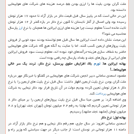
علت گران بودن بلیت ها را ارزی بودن ۵۵ درصد هزینه های شركت های هواپیمایی
دانسته بود.
این در حالی است كه در پاییز سال قبل قیمت دلار در بازار آزاد تا حدود ۱۷ هزار تومان
رسیده بود ولی امسال از آغاز تابستان تا كنون نرخ دلار در بازه كمتر از ۱۲ هزار تومان
ثابت مانده است! معلوم نیست چرا هزینه های ارزی ایرلاین ها همچنان با نرخ
ارز
پارسال
محاسبه می شود!؟
این مبحث نشان داده است ایرلاین ها سال قبل هم توانسته بودند سود خوبی از فروش
بلیت پروازهای اربعین كسب كنند. اما با عنایت به آنكه هیچ گاه شركت های هواپیمایی
حاضر به شفاف سازی هزینه-درآمدهای خود نبوده اند، معلوم نیست سود فروش ایرلاین
های ایرانی از پروازهای نجف و بغداد پارسال چه رقمی بوده است.
بهانه ایرلاین ها:
تورم
بالا، افزایش حقوق پرسنل، نرخ دلار، تردد یك سر خالی
هواپیماها...!
مقصود اسعدی سامانی دبیر انجمن شركت های هواپیمایی در گفتگو با خبرنگار مهر درباره
علت گران بودن نرخ بلیت اربعین اظهار داشت: سال قبل نرخ بلیت های اربعین را با نرخ
دلار ۸ هزار تومان تعیین كرده بودیم دولت در آن تاریخ قرار بود دلار نیمایی به شركت
های هواپیمایی
پرداخت
كند.
وی اضافه كرد: بر همین مبنا سال قبل نرخ بلیت پروازهای اربعین را بر مبنای دلار ۸
هزار تومانی تعیین كردیم كه نهایتا به رقم ۲.۲ میلیون تومان (تهران نجف تهران) و ۲.۸
میلیون تومان (مشهد نجف مشهد) رسیدیم.
بهانه اول: نرخ دلار
اسعدی سامانی افزود: در سال جاری، هم رقم دلار نیمایی و هم نرخ دلار بازار آزاد در
دامنه ۱۱ هزار تومانی در نوسان است؛ از جانب دیگر در جهت سیاستی كه وزیر راه و