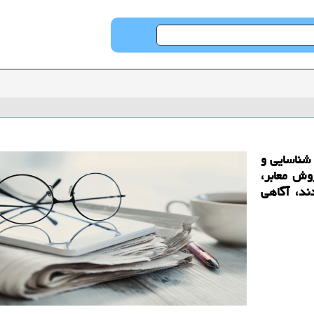
 شناسایی و
وش معابر،
خطوط BRT كرده بودند، آگاهی