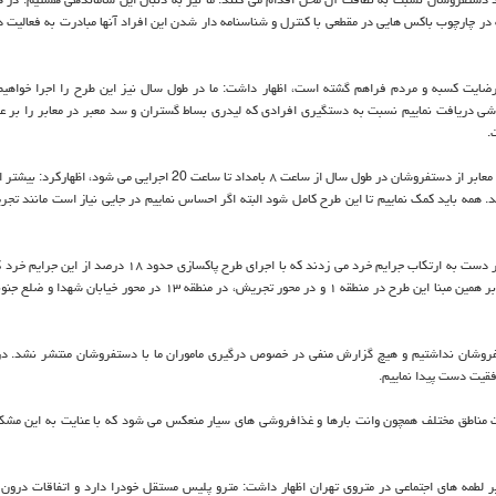
ه در چارچوب باكس هایی در مقطعی با كنترل و شناسنامه دار شدن این افراد آنها مبادرت به فعالیت
ن رضایت كسبه و مردم فراهم گشته است، اظهار داشت: ما در طول سال نیز این طرح را اجرا خواهیم 
رشی دریافت نماییم نسبت به دستگیری افرادی كه لیدری بساط گستران و سد معبر در معابر را بر عه
.
فرمانده یگان حفاظت شهرداری تهران با اشاره به اینكه ادامه روند پاكسازی معابر از دستفروشان در طول سال از ساعت ۸ بامداد تا ساعت 20 ا
رای این طرح حتی تا ساعت 24 ادامه پیدا می كند. همه باید كمك نماییم تا این طرح كامل شود البته اگر احساس نماییم در جایی نیاز است مانن
وی اضافه كرد: برخی افراد سودجو با استفاده از بستر دستفروشی در معابر دست به ارتكاب جرایم خرد می زدند كه با اجرای طرح
كرد. دستور شهردار تهران ادامه اجرای این طرح با ترتیب اولویت است كه بر همین مبنا این طرح در منطقه ۱ و در محور تجریش، در منطقه ۳
تفروشان نداشتیم و هیچ گزارش منفی در خصوص درگیری ماموران ما با دستفروشان منتشر نشد. در
فقیت دست پیدا نماییم.
ات مناطق مختلف همچون وانت بارها و غذافروشی های سیار منعكس می شود كه با عنایت به این مشكل
مه های اجتماعی در متروی تهران اظهار داشت: مترو پلیس مستقل خودرا دارد و اتفاقات درون 