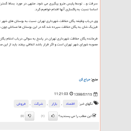
سرقت و... توسط پلیس مترو پیگیری می شود. منتهی در مورد بساط گسترا
اساسا نسبت به پاكسازی آنها اقدام خواهیم كرد.
فیزیك شان به یگان حفاظت سپرده شد كه در این بوستان ها مسائلی چون سرق
فرمانده یگان حفاظت شهرداری تهران در پاسخ به سوالی درباب ادغام یگان
مصوبه شورای شهر تهران است و اگر قرار باشد اتفاقی بیفتد باید از این م
منبع:
حراج كن
11:21:03
1398/07/15
تگهای خبر:
اقتصاد
,
بازار
,
شركت
,
فروش
این مطلب را می پسندید؟
(0)
(1)