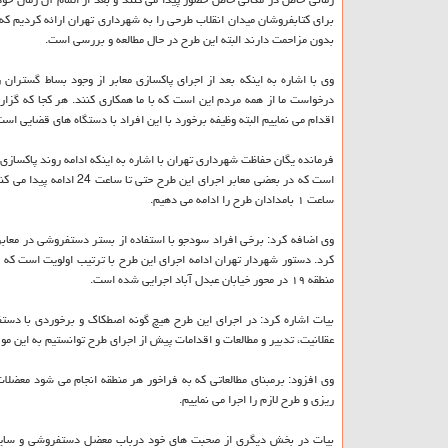
برای كتابفروشان میدان انقلاب طرحی را به شهرداری تهران ارائه كردیم ك
بدون مزاحمت دارند البته این طرح در حال مطالعه و بررسی است.
وی با اشاره به اینكه بعد از اجرای پاكسازی معابر از وجود بساط گسترا
درخواست ما از همه مردم این است كه با ما همكاری كنند. هر كجا كه گزا
اقدام می نماییم البته وظیفه برخورد با این افراد با دستگاه های قضایی است
است كه در بعضی معابر اج
ساعت ۱ بامدادان طرح را ادامه می دهیم.
منطقه ۱۹ در محور خیابان عبدل آباد اجرایی شده است.
بیات اشاره كرد: در اجرای این طرح هیچ گونه اصطكاك و برخوردی با دس
عقلانیت، تدبیر و مطالعات و اقدامات پیش از اجرای طرح توانستیم به این مو
وی افزود: برمبنای مطالعاتی كه به فراخور هر منطقه انجام می شود معضل
ریزی و طرح لازم را اجرا می نماییم.
بیات در بخش دیگری از صحبت های خود درباب معضل دستفروشی و سایر لط