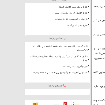
مین مردم»
شارژ مرحله سوم کالابرگ کودکان
شارژ کالابرگ کد ملی های باقی مانده
بازطراحی اکوسیستم اشتغال بانوان
مان های فیزیكی
شارژ جدید کالابرگ ها
امی تهران
پربحث ترین ها
کالابرگ برخی خانوارها شارژ شد تغییر زمانبندی پرداخت این
بیات با اشاره به اجرای طرح پاكسازی معابر از بساط گستران در اسفند ماه سال قبل اظهار داشت: در اواخر سال قبل در محور چهارراه ولیعصر (عج) پاكسازی دستفروشان حوزه منطقه ۶ و ۱۱
کمک معیشت
دهی شدند.
حضور ۷ کشور در بزرگترین پلتفرم تبادلات تجاری حوزه ساخت
مزاحمت در تردد به وجود
وساز
نرخ بیکاری ۹،۱ درصد شد
 این نكته
سیگار برگ چیست و چگونه بهترین انتخاب را داشته باشیم؟
جدیدترین ها
بود. باید
یك محدوده
مین راستا