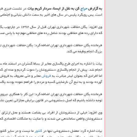
به گزارش
حراج
كن به نقل از ایسنا، سردار كریم بیات
در نشست خبری قبل ا
است. پس رویكرد پلیس در سال های اخیر به سمت دانش بنیانی و اجتماع
وی افزود: یگان حفاظت
كه دارای رده های حفاظتی بودند شامل رده های حفاظتی مهم چه با پاس مسلح 
فرمانده یگان حفاظت شهرداری تهران اضافه كرد: یگان حفاظت شهرداری تهر
بزرگ انجام وظیفه می كند.
انجام شد. پیش از انجام پاكسازی دستفروشان را دعوت كردیم و عده ای كه
اما افرادی كه بعنوان لیدر مبادرت به
فروش
آورده بودند و به تبع آن نارضایتی كسبه و مردم را فراهم نموده بودند پاك
فرمانده یگان حفاظت شهرداری تهران اضافه كرد: این كار با همكاری نیروی
توجه داشته باشیم كه اصل دستفروشی در قانون برایش مجازاتی تعیین نش
وی افزود: خیلی از دستفروشان از افراد بی بضاعت هستند و محل ارتزاق آنه
دستفروشان واقعی ساماندهی می شدند و با عنایت به مشكلات اقتصادی كه ا
بیات اشاره كرد: معضل دستفروشی تنها در
كشور
ما نیست و در سایر كشور
زمانی خاص در مكانی خاص حضور پیدا می كنند و بعد از اتمام آن زمان خو