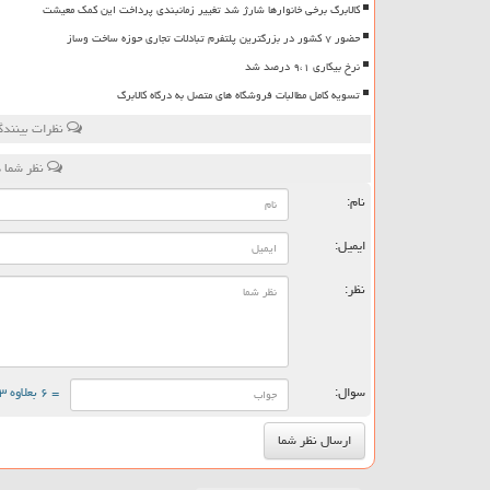
کالابرگ برخی خانوارها شارژ شد تغییر زمانبندی پرداخت این کمک معیشت
حضور ۷ کشور در بزرگترین پلتفرم تبادلات تجاری حوزه ساخت وساز
نرخ بیکاری ۹،۱ درصد شد
تسویه کامل مطالبات فروشگاه های متصل به درگاه کالابرگ
نظرات بینندگ
نظر شما د
نام:
ایمیل:
نظر:
سوال:
= ۶ بعلاوه ۳