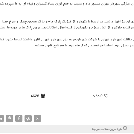
ن بتازگی شهردار تهران دستور داد و نسبت به جمع آوری بساط گستران وظیفه ای به ما سپرده ش
وی درباب وظیفه یگان حفاظت شهرداری تهران نسبت به بوستان های شهر تهران نیز اظهار داشت: در ارتباط با نگهداری از فیزیك پارك ها ۳
ت و جلوگیری از آتش سوزی و نگهداری از كلیه اموال، امكانات و... درون پارك ها بر عهده ما است.
 حفاظت شهرداری تهران با شركت شهربان حریم بان شهرداری تهران اظهار داشت: اساسا چنین اقدام
سیر دنبال شود. اساسا هر تصمیمی كه گرفته شود ما هم تابع قانون هستیم.
4628
/ 5
5.0
X
تازه ترین مطالب مرتبط