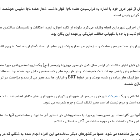
ز ظهر امروز خود با اشاره به فرارسیدن هفته ناجا اظهار داشت: شعار هفته ناجا «پلیس هوشمند ا
ی كردن پلیس است.
 شهرداری تهران قبل از سال ۱۳۹۲ در چارچوب یگان اجرایی شهرداری انجام وظیفه می كرد بگونه ای كلیه اموال، ابنیه، امكانات و تاسیسات ساخت
ثابت و یا چه با نگهبانی حفاظت فیزیكی بر عهده این یگان بود.
ان در بحث حریم و ساخت و سازهای غیر مجاز و پاكسازی معابر از بساط گستران به كمك نیروی انتظ
 دستفروش واقعی بودند، ثبت نام شدند و در بازارچه هایی كه به همین دلیل مهیا شده بود، سامان
معابر و حتی معروف به فروش موزاییك های پیاده رو شده بودند و در خطوط BRT و خیابان ها سد معبر می كردند و 
سازی شدند.
 انتظامی بزرگ،
شركت
شهربان و حریم بان شهرداری تهران و شهرداری های مناطق انجام شد. باید به
ده است و جرم نیست اما سد معبر تخلف است و جرم شمرده می شود.
ا این كار است. بر همین مبنا برخورد با دستفروشان در دستور كار ما نبود و ساماندهی آنها مد نظر 
ین قشر داشتند ما در حوزه ساماندهی آنان ملاحظاتی داشتیم.
ها نیز مشاهده می شود. منتها در كشورهای دیگر ساماندهی این افراد انجام شده به شكلی كه در 
د دستفروشان نسبت به نظافت آن محل اقدام می كنند. ما نیز به دنبال این ساماندهی هستیم. در ه