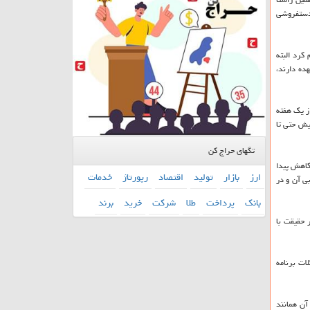
 دستفروشی
كرد البته
ده دارند،
جرایی می شود، اظهاركرد: بیشتر از یك هفته
د تجریش حتی تا
تگهای حراج کن
 پاكسازی حدود ۱۸ درصد از این جرایم خرد كاهش پیدا
ارز
بازار
تولید
اقتصاد
رپورتاژ
خدمات
۱ در محور خیابان شهدا و ضلع جنوبی آن و در
بانك
پرداخت
طلا
شركت
خرید
برند
 حقیقت با
ات برنامه
آن همانند