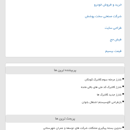
خرید و فروش خودرو
شرکت صنعتی سخت پوشش
طراحی سایت
فیش حج
قیمت بیسیم
پربیننده ترین ها
شارژ مرحله سوم کالابرگ کودکان
شارژ کالابرگ کد ملی های باقی مانده
شارژ جدید کالابرگ ها
بازطراحی اکوسیستم اشتغال بانوان
پربحث ترین ها
تدوین بسته پیگیری مشکلات شرکت های توسعه و عمران شهرستانی