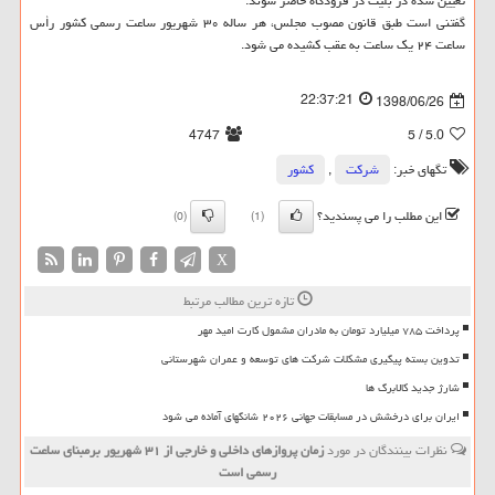
تعیین شده در بلیت در فرودگاه حاضر شوند.
گفتنی است طبق قانون مصوب مجلس، هر ساله ۳۰ شهریور ساعت رسمی كشور رأس
ساعت ۲۴ یك ساعت به عقب كشیده می شود.
22:37:21
1398/06/26
4747
/ 5
5.0
تگهای خبر:
شركت
,
كشور
این مطلب را می پسندید؟
(0)
(1)
X
تازه ترین مطالب مرتبط
پرداخت ۷۸۵ میلیارد تومان به مادران مشمول کارت امید مهر
تدوین بسته پیگیری مشکلات شرکت های توسعه و عمران شهرستانی
شارژ جدید کالابرگ ها
ایران برای درخشش در مسابقات جهانی ۲۰۲۶ شانگهای آماده می شود
نظرات بینندگان در مورد
زمان پروازهای داخلی و خارجی از ۳۱ شهریور برمبنای ساعت
رسمی است