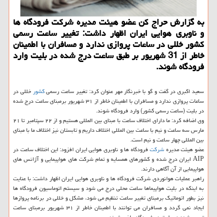
به گزارش حراج كن عضو هیئت مدیره شركت فرودگاه ها
و ناوبری هوایی ایران اظهار داشت: تغییر ساعت رسمی
كشور خللی در ساعات پروازی ندارد و مسافران با اطمینان
خاطر از 31 شهریور بر طبق ساعت درج شده در بلیت وارد
فرودگاه شوند.
سعید اكبری در گفت و گو با خبرنگار مهر عنوان كرد: تغییر ساعت رسمی
كشور
خللی در
ساعات پروازی ندارد و مسافران با اطمینان خاطر از ۳۱ شهریور برمبنای ساعت درج شده
در بلیت (ساعت رسمی كشور) وارد فرودگاه شوند.
وی اضافه كرد: ما دارای اختلاف ساعت با مبنای بین المللی هستیم و از ۲۲ سپتامبر تا ۲۱
مارس سه ساعت و نیم با ساعت بین المللی اختلاف داریم و تابستان نیز اختلاف ما با مبنای
بین المللی چهار ساعت و نیم است.
عضو هیئت مدیره
شركت
فرودگاه ها و ناوبری هوایی ایران افزود: این اختلاف ساعت در
AIP ایران درج شده و كشورهای همسایه و تمام شركت های هواپیمایی و آژانس های
هواپیمایی از آن آگاهی دارند.
راهبر عملیات هوانوردی شركت فرودگاه ها و ناوبری هوایی ایران اظهار داشت: با عنایت
به اینكه در بلیت هواپیماها ساعت محلی درج می شود و سیستم اتوماسیون فرودگاه ها
نیز بطور اتوماتیك برمبنای تغییر ساعت تنظیم می شود، مشكل و خللی در برنامه پروازها
ایجاد نمی گردد و مسافران می توانند با اطمینان خاطر از ۳۱ شهریور برمبنای ساعت