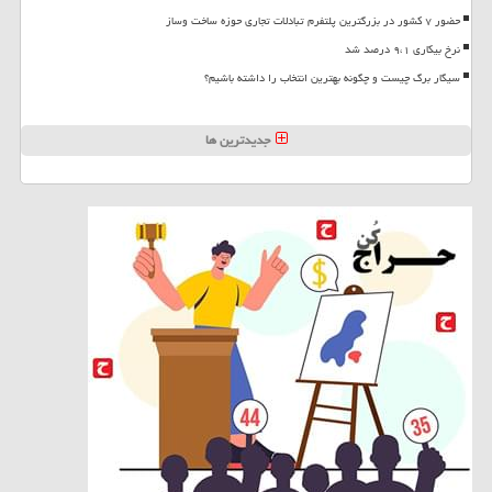
حضور ۷ کشور در بزرگترین پلتفرم تبادلات تجاری حوزه ساخت وساز
نرخ بیکاری ۹،۱ درصد شد
سیگار برگ چیست و چگونه بهترین انتخاب را داشته باشیم؟
جدیدترین ها