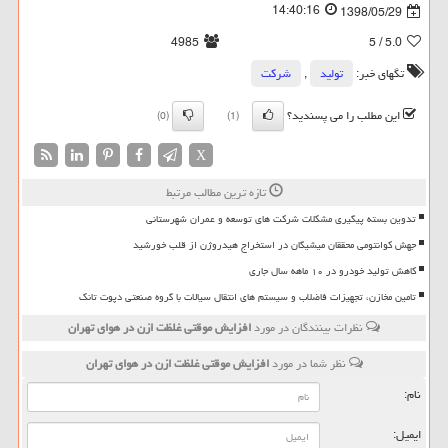
14:40:16
1398/05/29
4985
/ 5
5.0
تگهای خبر:
تولید
,
شركت
این مطلب را می پسندید؟
(0)
(1)
X
تازه ترین مطالب مرتبط
تدوین بسته پیگیری مشکلات شرکت های توسعه و عمران شهرستانی
جهش کوانتومی محققان میشیگان در استخراج هیدروژن از قلب خورشید
کاهش تولید خودرو در ۱۰ ماهه سال جاری
تامین مخازن، تجهیزات فاضلاب و سیستم های انتقال سیالات با گروه صنعتی دپوت تانک
نظرات بینندگان در مورد
افزایش موقتی غلظت ازن در هوای تهران
نظر شما در مورد
افزایش موقتی غلظت ازن در هوای تهران
نام:
ایمیل: