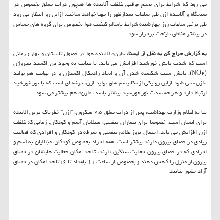
می رود كه شرایط برای تجمع موقتی غلظت آلاینده ها همچون ذرات معلق بخصوص در
صبحگاه و آلاینده ازن طی ساعات بعدازظهر را مهیا خواهد ساخت. ازاین رو انتظار می رود
طی برخی ساعات روز چهارشنبه شرایط ناسالم كیفیت هوا بخصوص برای گروه های حساس
در بیشتر مناطق پایتخت برقرار شود.
به گزارش حراج كن به نقل از ایسنا،
«ازن» آلاینده هوا در فصول تابستان و بهار و زمانی
است كه شدت تابش خورشید افزایش می یابد. با عنایت به وجود دی اكسید نیتروژن
(NO۲)، تابش سبب شكسته شدن آن و ایجاد رادیكال اكسیژن و در نهایت هم تولید
«ازن» می شود ازاین رو یكی از مكانیسم های تولید ازن، چرخه ای است كه با نور خورشید
ارتباط دارد و هر چه شدت نور خورشید بیشتر باشد، «ازن» هم بیشتر می شود.
بنا به اعلام وزارت بهداشت، پس از ذرات معلق ۲.۵ میكرون، "ازن" خطرناك ترین آلاینده
برای انسان است. خصوصا برای بیماران تنفسی، مبتلایان آسم و كودكان. زمانی كه غلظت
ازن افزایش می یابد، احتمال بروز علائم تنفسی و سرفه در كودكان و افرادی كه فعالیت
زیادی در فضای بیرون دارند بیشتر است. همه افراد بخصوص كودكان، مبتلایان به آسم و
افرادی كه در فضای بیرون فعالیت سنگین دارند، تا حد امكان فعالیت هایشان در فضای
بیرون از منزل را كاهش دهند و بخصوص از ساعت ۱۱ بامداد تا ۱۶تا حد امكان در فضای
آزاد حضور نیابند.