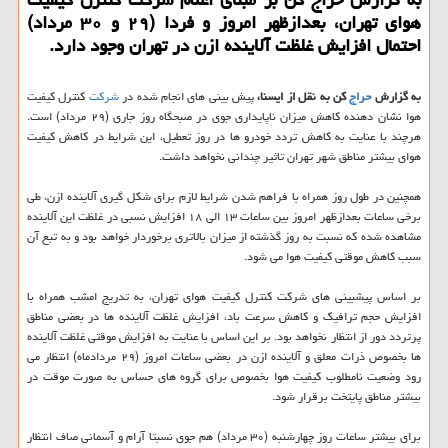
هوای تهران، بعدازظهر امروز و فردا (۲۹ و ۳۰ مرداد)
احتمال افزایش غلظت آلاینده ازن در تهران وجود دارد.
به گزارش
حراج
كن به نقل از ایسنا،
پیش بینی های انجام شده در
شركت
كنترل كیفیت
هوا نشان دهنده كاهش میزان ناپایداری جوی در صبحگاه روز جاری (۲۹ مرداد) است.
هرچند با عنایت به كاهش تردد خودرو ها در روز تعطیل، این شرایط در كاهش كیفیت
هوای بیشتر مناطق شهر تهران تاثیر چندانی نخواهد داشت.
همچنین در طول روز همراه با فراهم شدن شرایط لازم برای شكل گیری آلاینده ازن، طی
برخی ساعات بعدازظهر امروز بین ساعات ۱۳ الی ۱۸ افزایش نسبی در غلظت این آلاینده
مشاهده شده كه نسبت به روز گذشته از میزان بالاتری برخوردار خواهد بود و به تبع آن
سبب كاهش موقتی كیفیت هوا می شود.
بر اساس پیشبینی های شركت كنترل كیفیت هوای تهران، به تدریج امشب همراه با
افزایش حجم ترافیك و كاهش سرعت باد، افزایش غلظت آلاینده ها در بعضی مناطق
پرتردد دور از انتظار نخواهد بود. بر این اساس با عنایت به افزایش موقتی غلظت آلاینده
ها بخصوص ذرات معلق و آلاینده ازن در بعضی ساعات امروز (۲۹ مردادماه) انتظار می
رود وضعیت نامطلوب كیفیت هوا بخصوص برای گروه های حساس به صورت موقت در
بیشتر مناطق پایتخت برقرار شود.
برای بیشتر ساعات روز چهارشنبه (۳۰ مرداد) هم جوی نسبتا آرام و آسمانی صاف انتظار