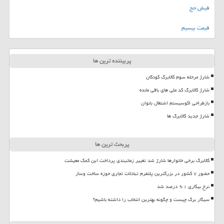
فیش حج
قیمت بیسیم
پربیننده ترین ها
شارژ مرحله سوم کالابرگ کودکان
شارژ کالابرگ کد ملی های باقی مانده
بازطراحی اکوسیستم اشتغال بانوان
شارژ جدید کالابرگ ها
پربحث ترین ها
کالابرگ برخی خانوارها شارژ شد تغییر زمانبندی پرداخت این کمک معیشت
حضور ۷ کشور در بزرگترین پلتفرم تبادلات تجاری حوزه ساخت وساز
نرخ بیکاری ۹،۱ درصد شد
سیگار برگ چیست و چگونه بهترین انتخاب را داشته باشیم؟