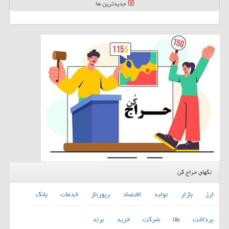
جدیدترین ها
تگهای حراج کن
ارز
بازار
تولید
اقتصاد
رپورتاژ
خدمات
بانك
پرداخت
طلا
شركت
خرید
برند