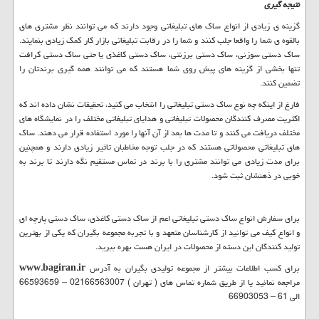
نتیجه گیری
گزینه ی زیادی از انواع ساک های تبلیغاتی وجود دارند که می توانند نظر مشتری های
بالقوه ی شما را واقعا جلب کنند و شما را در رقابت تبلیغاتی بازار کار کمک زیادی بنمایند.
ساک دستی سوزنی، ساک دستی برزنتی، ساک دستی کاغذی یا حتی ساک دستی کرافت
تنها بخشی از گزینه های پیش روی شما هستند که می توانند همه گیری برندتان را
تضمین کنند.
فارغ از اینکه چه نوع ساک دستی تبلیغاتی را انتخاب می کنید، تحقیقات نشان داده اند که
اکثریت مصرف کنندگان محصولات تبلیغاتی و هدایای تبلیغاتی مختلف را در نمایشگاه های
مختلف دریافت می کنند و تا مدت ها بعد از آن آنها را مورد استفاده قرار می دهند. ساک
های تبلیغاتی محصولاتی هستند که در جلب توجه مخاطبان تاثیر زیادی دارند و همچنین
برای مدت زیادی می توانند مشتری را با برند در تماس مستقیم نگه دارند تا برند به
خوبی در ذهنشان ثبت شود.
برای سفارش انواع ساک دستی تبلیغاتی اعم از ساک دستی کاغذی، ساک دستی پارچه ای
و انواع کیف می توانید از کارشناسان متعهد و با تجربه مجموعه بگیران که یکی از بهترین
تولید کنندگان این دسته از محصولات در ایران هست بهره ببرید.
برای کسب اطلاعات بیشتر از مجموعه تولیدی بگیران به آدرس
www.bagiran.ir
مراجعه نمائید یا از طریق شماره تماس های ( تهران ) 02166563007 – 66593659
الی 61 – 66903053