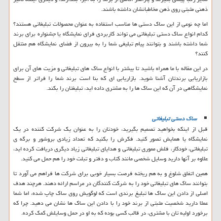
ذهنی مثبتی روی ذهن مخاطبانشان داشته باشند.
اما چه نوعی از این ساک دستی ها مناسب استفاده به عنوان محصولات تبلیغاتی هستند؟
کدام انواع ساک دستی تبلیغاتی می تواند کاربردی فرای نمایشگاه یا جشنواره برای برند
شما داشته باشند و بتوانند پیام تبلیغی شما را به بیرون از فضای نمایشگاه هم منتقل
کنند؟
در این مقاله با ما همراه باشید تا بیشتر با انواع ساک های تبلیغاتی و مزیت های آن برای
بازاریابی برندتان آشنا شوید. بازاریابی ای که بنا است برند شما را فراتر از سطح
نمایشگاهی در آن که این ساک ها را به مشتری داده اید، تبلیغتان را بکند.
ساک دستی تبلیغاتی
قبل از اینکه بخواهید تصمیم بگیرید، خودتان را به عنوان یک شرکت کننده در یک
نمایشگاه یا همایش تصور کنید. فکرش را بکنید که تعداد زیادی بروشور و برگه ی
تبلیغاتی، خودکار، فلش مموری تبلیغاتی و هدایای تبلیغاتی زیاد دیگری دریافت کرده اید،
علاوه بر آنها دارید وسایل شخصی مانند کتاب و دفتر و تبلت خود را هم حمل می کنید.
همین اتفاق شلوغ و به هم ریخته فرصت بسیار خوبی برای شرکت ها فراهم می آورد تا
بتوانند ساک های تبلیغاتی خود را به شرکت کنندگان در مراسم ارائه دهند. هرچند هدف
اصلی از دادن این ساک ها تبلیغ برندی است که لوگویش روی ساک چاپ شده، اما شما
عملا دارید شخصیت مثبتی از برند خود را با دادن این ساک ها نشان می دهید. چرا که
برخورد اولیه تان با مشتری، در قالب کسی بوده که به او در حمل وسایلش کمک کرده.