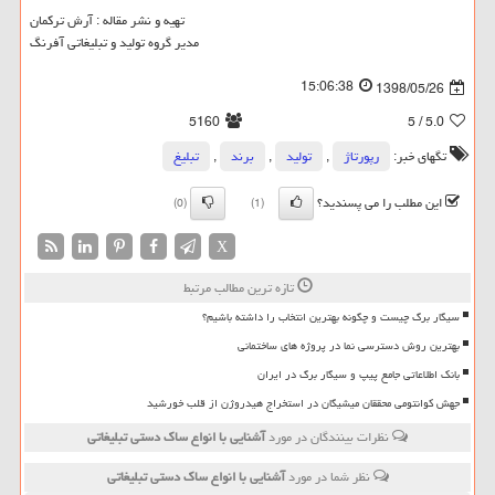
تهیه و نشر مقاله : آرش ترکمان
مدیر گروه تولید و تبلیغاتی آفرنگ
15:06:38
1398/05/26
5160
/ 5
5.0
تگهای خبر:
رپورتاژ
,
تولید
,
برند
,
تبلیغ
این مطلب را می پسندید؟
(0)
(1)
X
تازه ترین مطالب مرتبط
سیگار برگ چیست و چگونه بهترین انتخاب را داشته باشیم؟
بهترین روش دسترسی نما در پروژه های ساختمانی
بانک اطلاعاتی جامع پیپ و سیگار برگ در ایران
جهش کوانتومی محققان میشیگان در استخراج هیدروژن از قلب خورشید
نظرات بینندگان در مورد
آشنایی با انواع ساك دستی تبلیغاتی
نظر شما در مورد
آشنایی با انواع ساك دستی تبلیغاتی