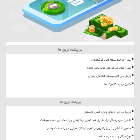
پربیننده ترین ها
شارژ مرحله سوم کالابرگ کودکان
شارژ کالابرگ کد ملی های باقی مانده
بازطراحی اکوسیستم اشتغال بانوان
شارژ جدید کالابرگ ها
پربحث ترین ها
خرید در حراج های پایان فصل تابستان
کالابرگ برخی خانوارها شارژ شد تغییر زمانبندی پرداخت این کمک معیشت
حضور ۷ کشور در بزرگترین پلتفرم تبادلات تجاری حوزه ساخت وساز
نرخ بیکاری ۹،۱ درصد شد