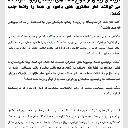
می توانند نظر مشتری های بالقوه ی شما را واقعا جلب
كنند.
“شما هم حتما
در نمایشگاه یا رویداد بعدی شرکتتان نیاز به استفاده از ساک تبلیغاتی
خواهید داشت“
هنگامی که روی فرش نمایشگاه ها و جشنواره های مختلف راه می روید قطعا تعداد زیادی
از از افراد و شرکت کننده ها را می بینید که ساک
تبلیغاتی
را با خود حمل می کنند. این
اتفاق دلیل بسیار خوبی را پشت خودش دارد که می تواند حقایق مهمی در مورد بازاریابی
به شما یادآوری کند. اینکه:
“ساک تبلیغاتی مانند بیلبورد های متحرکی هستند که کمک می کنند پیام شرکتشان با
گشتن مداوم در فضا های مختلف در ذهن مردم باقی بماند و تاثیر تبلیغاتی زیادی بر
برند سازی و تبلیغات شما دارند. این ساک دستی ها مأمور های بازاریابی کوچک و پنهان
شما هستند که وظیفه ی اصلیشان پر کردن همه جا از لوگو و برند شما است.”
ساک دستی تبلیغاتی
بیشتر از سایر محصولات تبلیغاتی طرفدار دارند و مورد استفاده
قرار می گیرند.
کسب و کارها و شرکت های مختلف ساک دستی تبلیغاتی مختص خودشان که لوگوی
برندشان رویش ثبت شده را در حین جشنواره ها و نمایشگاه های مختلف بین شرکت
کنندگان پخش می کنند تا بتوانند از این طریق دو هدف را به انجام برسانند. یکی اینکه از
سایر رقبا پیشی بگیرند و پارامتر آگاهی از برند را به اجرا بگذارند، و دیگری اینکه تاثیر