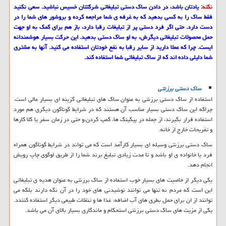
نکته
: یادتان باشد، در دادن ساک دستی تبلیغاتی شرکتتان خسیس نباشید. سعی نکنید
فقط ساک را به کسی بدهید که به غرفه ی شما مراجعه کرده و بروشور های شما را در
دست دارد. حتی اگر فرد دستی پر از تبلیغات رقبا دارد، باز هم برای کمک به او جهت
حمل محصولات تبلیغاتی دیگرش، به او ساک دستی بدهید. این حرکت بسیار هوشمندانه
ایست. چرا که عملا دارید از سایر رقبا به نفع خودتان استفاده می کنید. آنها به مشتری
شما دلیلی داده اند که از ساک تبلیغاتی شما استفاده کند.
ساک دستی برزنتی
استفاده از ساک دستی برزنتی به عنوان ساک های تبلیغاتی گزینه ای بسیار عالی است.
چراکه این ساک دستی بسیار مناسب آن هستند که در شرایط گوناگون دیگری هم مورد
استفاده قرار بگیرند، از جمله در پیکینک ها، کمپ کردن،و حتی در زمان سفر یا کلا کارها
و تفریحات خارج از خانه.
ساک دستی برزنتی وسیله ای بسیار کارآمد است که می تواند در شرایط گوناگون همراه
فرد یا خانواده ی او باشد و تا مدت زیادی تبلیغ برند شما را از طریق لوگوی چاپ رویش
انجام دهد.
یکی دیگر از خاصیت های بسیار خوب استفاده از ساک برزنتی به عنوان هدیه ی تبلیغاتی
این است که مردم نه تنها می توانند نوشیدنی های خود را در آن نگه دارند بلکه می
توانند از ان برای حمل بطری های آب اضافه، غذا ها و تنقلات طبیعی دیگر استفاده کنندد.
یکی از مزیت های ساک دستی برزنتی استحکام و ماندگاری بسیار بالای آن می باشد.