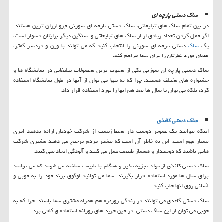
ساک دستی پارچه ای
در بین تمام ساک های تبلیغاتی، ساک دستی پارچه ای سوزنی جزو ارزان ترین هستند.
اگر حمل کردن تعداد زیادی از از ساک های تبلیغاتی و سنگین دیگر برایتان دشوار است،
یک
ساک
دستی پارچه ای سوزنی
را انتخاب کنید که می تواند با وزن و دردسر کمتر،
فضای مورد نظرتان را برای شما فراهم کند.
ساک دستی پارچه ای سوزنی یکی از محبوب ترین محصولات تبلیغاتی در نمایشگاه ها و
جشنواره های مختلف هستند. چرا که نه تنها می توان از آنها در طول نمایشگاه استفاده
کرد، بلکه می توان تا سال ها بعد هم انها را مورد استفاده قرار داد.
ساک دستی کاغذی
اینکه بتوانید یک تصویر دوست دار محیط زیست از شرکت خودتان ارائه بدهید امری
بسیار مهم است. این به خاطر آن است که بیشتر مردم ترجیح می دهند مشتری شرکت
هایی باشند که دوستدار و همساز طبیعت عمل می کنند و آلودگی ایجاد نمی کنند.
ساک دستی کاغذی از مواد تجزیه پذیر و همگام با طبیعت ساخته می شوند که می توانند
برای سال ها مورد استفاده قرار بگیرند. شما می توانید
لوگوی
برند خود را به خوبی و
آسانی روی انها چاپ کنید.
ساک دستی کاغذی می توانند در زندگی روزمره هم همراه مشتری شما باشند. چرا که به
خوبی می توان از این
ساک دستی
در حین خرید های روزانه استفاده ی کافی برد.