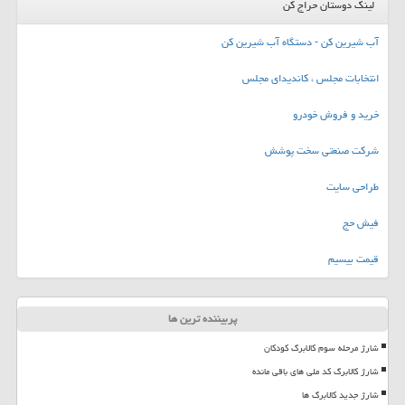
لینک دوستان حراج کن
آب شیرین کن - دستگاه آب شیرین کن
انتخابات مجلس ، کاندیدای مجلس
خرید و فروش خودرو
شرکت صنعتی سخت پوشش
طراحی سایت
فیش حج
قیمت بیسیم
پربیننده ترین ها
شارژ مرحله سوم کالابرگ کودکان
شارژ کالابرگ کد ملی های باقی مانده
شارژ جدید کالابرگ ها