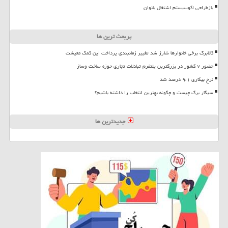
بازطراحی اکوسیستم اشتغال بانوان
پربحث ترین ها
کالابرگ برخی خانوارها شارژ شد تغییر زمانبندی پرداخت این کمک معیشت
حضور ۷ کشور در بزرگترین پلتفرم تبادلات تجاری حوزه ساخت وساز
نرخ بیکاری ۹،۱ درصد شد
سیگار برگ چیست و چگونه بهترین انتخاب را داشته باشیم؟
جدیدترین ها