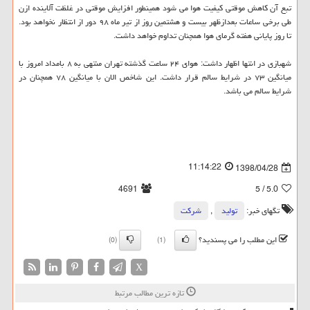
تبع آن كاهش موقتی كیفیت هوا می شود همینطور افزایش موقتی در غلظت آلاینده ازن
طی برخی ساعات بعدازظهر بیست و هشتمین روز از تیر ماه ۹۸ دور از انتظار نخواهد بود.
تا روز پایانی هفته گرمای هوا همچنان تداوم خواهد داشت.
شهبازی در انتها اظهار داشت: هوای ۲۴ ساعت گذشته تهران منتهی به ۸ بامداد امروز با
میانگین ۷۳ در شرایط سالم قرار داشت. این شاخص الان با میانگین ۷۸ همچنان در
شرایط سالم می باشد.
11:14:22
1398/04/28
4691
/ 5
5.0
تگهای خبر:
تولید
,
شركت
این مطلب را می پسندید؟
(0)
(1)
X
تازه ترین مطالب مرتبط