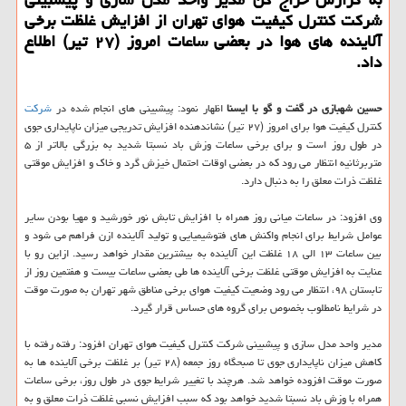
شركت كنترل كیفیت هوای تهران از افزایش غلظت برخی
آلاینده های هوا در بعضی ساعات امروز (۲۷ تیر) اطلاع
داد.
حسین شهبازی در گفت و گو با ایسنا
اظهار نمود: پیشبینی های انجام شده در
شركت
كنترل كیفیت هوا برای امروز (۲۷ تیر) نشاندهنده افزایش تدریجی میزان ناپایداری جوی
در طول روز است و برای برخی ساعات وزش باد نسبتا شدید به بزرگی بالاتر از ۵
متربرثانیه انتظار می رود كه در بعضی اوقات احتمال خیزش گرد و خاك و افزایش موقتی
غلظت ذرات معلق را به دنبال دارد.
وی افزود: در ساعات میانی روز همراه با افزایش تابش نور خورشید و مهیا بودن سایر
عوامل شرایط برای انجام واكنش های فتوشیمیایی و تولید آلاینده ازن فراهم می شود و
بین ساعات ۱۳ الی ۱۸ غلظت این آلاینده به بیشترین مقدار خواهد رسید. ازاین رو با
عنایت به افزایش موقتی غلظت برخی آلاینده ها طی بعضی ساعات بیست و هفتمین روز از
تابستان ۹۸، انتظار می رود وضعیت كیفیت هوای برخی مناطق شهر تهران به صورت موقت
در شرایط نامطلوب بخصوص برای گروه های حساس قرار گیرد.
مدیر واحد مدل سازی و پیشبینی شركت كنترل كیفیت هوای تهران افزود: رفته رفته با
كاهش میزان ناپایداری جوی تا صبحگاه روز جمعه (۲۸ تیر) بر غلظت برخی آلاینده ها به
صورت موقت افزوده خواهد شد. هرچند با تغییر شرایط جوی در طول روز، برخی ساعات
همراه با وزش باد نسبتا شدید خواهد بود كه سبب افزایش نسبی غلظت ذرات معلق و به