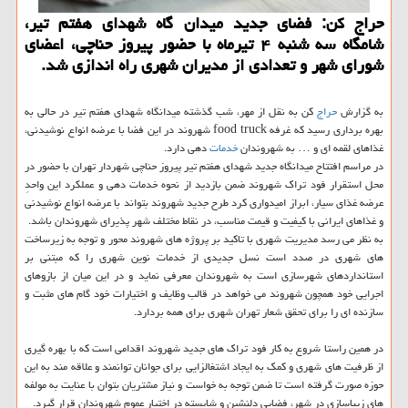
حراج كن: فضای جدید میدان گاه شهدای هفتم تیر،
شامگاه سه شنبه ۴ تیرماه با حضور پیروز حناچی، اعضای
شورای شهر و تعدادی از مدیران شهری راه اندازی شد.
به گزارش
حراج
كن به نقل از مهر، شب گذشته میدانگاه شهدای هفتم تیر در حالی به
بهره برداری رسید كه غرفه food truck شهروند در این فضا با عرضه انواع نوشیدنی،
غذاهای لقمه ای و … به شهروندان
خدمات
دهی دارد.
در مراسم افتتاح میدانگاه جدید شهدای هفتم تیر پیروز حناچی شهردار تهران با حضور در
محل استقرار فود تراك شهروند ضمن بازدید از نحوه خدمات دهی و عملكرد این واحدِ
عرضه غذای سیار، ابراز امیدواری كرد طرح جدید شهروند بتواند با عرضه انواع نوشیدنی
و غذاهای ایرانی با كیفیت و قیمت مناسب، در نقاط مختلف شهر پذیرای شهروندان باشد.
به نظر می رسد مدیریت شهری با تاكید بر پروژه های شهروند محور و توجه به زیرساخت
های شهری در صدد است نسل جدیدی از خدمات نوین شهری را كه مبتنی بر
استانداردهای شهرسازی است به شهروندان معرفی نماید و در این میان از بازوهای
اجرایی خود همچون شهروند می خواهد در قالب وظایف و اختیارات خود گام های مثبت و
سازنده ای را برای تحقق شعار تهران شهری برای همه بردارد.
در همین راستا شروع به كار فود تراك های جدید شهروند اقدامی است كه با بهره گیری
از ظرفیت های شهری و كمك به ایجاد اشتغالزایی برای جوانان توانمند و علاقه مند به این
حوزه صورت گرفته است تا ضمن توجه به خواست و نیاز مشتریان بتوان با عنایت به مولفه
های زیباسازی در شهر، فضایی دلنشین و شایسته در اختیار عموم شهروندان قرار گیرد.