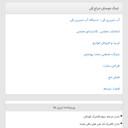
لینک دوستان حراج کن
آب شیرین کن - دستگاه آب شیرین کن
انتخابات مجلس ، کاندیدای مجلس
خرید و فروش خودرو
شرکت صنعتی سخت پوشش
طراحی سایت
فیش حج
قیمت بیسیم
پربیننده ترین ها
شارژ مرحله سوم کالابرگ کودکان
شارژ کالابرگ کد ملی های باقی مانده