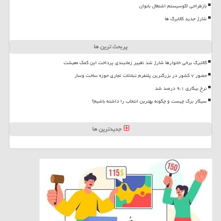
بازطراحی اکوسیستم اشتغال بانوان
شارژ جدید کالابرگ ها
پربحث ترین ها
کالابرگ برخی خانوارها شارژ شد تغییر زمانبندی پرداخت این کمک معیشت
حضور ۷ کشور در بزرگترین پلتفرم تبادلات تجاری حوزه ساخت وساز
نرخ بیکاری ۹،۱ درصد شد
سیگار برگ چیست و چگونه بهترین انتخاب را داشته باشیم؟
جدیدترین ها