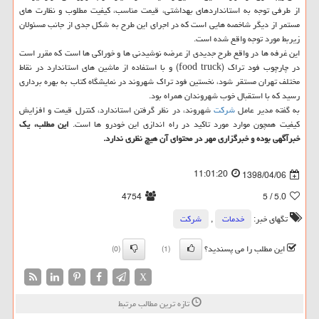
از طرفی توجه به استانداردهای بهداشتی، قیمت مناسب، كیفیت مطلوب و نظارت های
مستمر از دیگر شاخصه هایی است كه در اجرای این طرح به شكل جدی از جانب مسئولان
زیربط مورد توجه واقع شده است.
این غرفه ها در واقع طرح جدیدی از عرضه نوشیدنی ها و خوراكی ها است كه مقرر است
در چارچوب فود تراك (food truck) و با استفاده از ماشین های استاندارد در نقاط
مختلف تهران مستقر شود، نخستین فود تراك شهروند در نمایشگاه كتاب به بهره برداری
رسید كه با استقبال خوب شهروندان همراه بود.
به گفته مدیر عامل
شركت
شهروند، در نظر گرفتن استاندارد، كنترل قیمت و افزایش
كیفیت همچون موارد مورد تاكید در راه اندازی این خودرو ها است.
این مطلب، یك
خبرآگهی بوده و خبرگزاری مهر در محتوای آن هیچ نظری ندارد.
11:01:20
1398/04/06
4754
/ 5
5.0
تگهای خبر:
خدمات
,
شركت
این مطلب را می پسندید؟
(0)
(1)
X
تازه ترین مطالب مرتبط