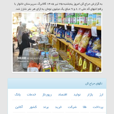
به گزارش حراج کن امروز پنجشنبه ۲۵ تیر ۱۴۰۵ کالابرگ سرپرستان خانوار با
رقم انتهای کد ملی ۷، ۸ و ۹ مبلغ یک میلیون تومان به ازای هر نفر شارژ شد.
تگهای حراج کن
ارز
بازار
تولید
اقتصاد
رپورتاژ
خدمات
بانك
پرداخت
طلا
شركت
خرید
برند
كشور
آنلاین