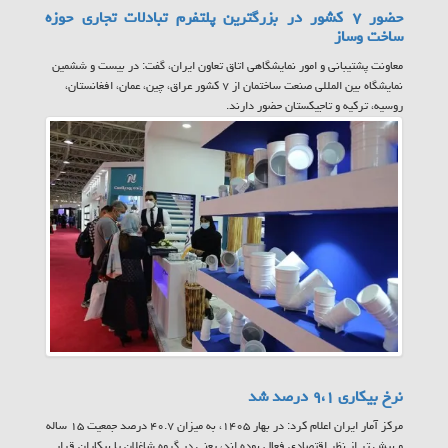
حضور ۷ کشور در بزرگترین پلتفرم تبادلات تجاری حوزه
ساخت وساز
معاونت پشتیبانی و امور نمایشگاهی اتاق تعاون ایران، گفت: در بیست و ششمین
نمایشگاه بین المللی صنعت ساختمان از ۷ کشور عراق، چین، عمان، افغانستان،
روسیه، ترکیه و تاجیکستان حضور دارند.
نرخ بیکاری ۹،۱ درصد شد
مرکز آمار ایران اعلام کرد: در بهار ۱۴۰۵، به میزان ۴۰.۷ درصد جمعیت ۱۵ ساله
و بیش تر از نظر اقتصادی فعال بوده اند، یعنی در گروه شاغلان یا بیکاران قرار