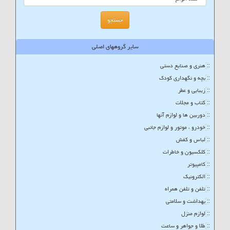
سایر گروههای اصلی
:: هنری و صنایع دستی
:: بچه و نگهداری کودک
:: زیبایی و عطر
:: کتاب و مجلات
:: دوربین ها و لوازم آنها
:: خودرو ، موتور و لوازم جانبی
:: لباس و کفش
:: کلکسیون و خاطرات
:: کامپیوتر
:: الکترونیک
:: تلفن و تلفن همراه
:: بهداشت و سلامتی
:: لوازم منزل
:: طلا و جواهر و ساعت