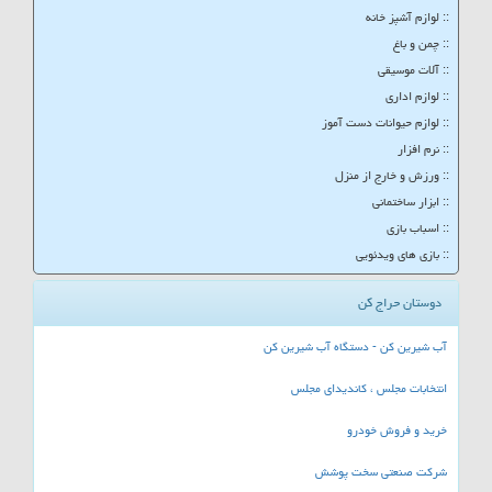
:: لوازم آشپز خانه
:: چمن و باغ
:: آلات موسیقی
:: لوازم اداری
:: لوازم حیوانات دست آموز
:: نرم افزار
:: ورزش و خارج از منزل
:: ابزار ساختمانی
:: اسباب بازی
:: بازی های ویدئویی
دوستان حراج کن
آب شیرین کن - دستگاه آب شیرین کن
انتخابات مجلس ، کاندیدای مجلس
خرید و فروش خودرو
شرکت صنعتی سخت پوشش