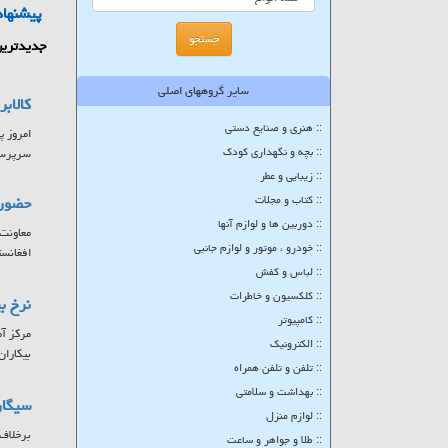
پیشنهاد
جدیدترین
سایر گروههای اصلی
کالاب
:: هنری و صنایع دستی
:: بچه و نگهداری کودک
سرپرستا
:: زیبایی و عطر
:: کتاب و مجلات
حضور ۷ کشور در بزرگترین پلتفرم تبادلات تجاری حوزه
:: دوربین ها و لوازم آنها
:: خودرو ، موتور و لوازم جانبی
افغانست
:: لباس و کفش
:: کلکسیون و خاطرات
نرخ بیکاری
:: کامپیوتر
:: الکترونیک
بیکاران
:: تلفن و تلفن همراه
:: بهداشت و سلامتی
سیگار
:: لوازم منزل
برخلاف 
:: طلا و جواهر و ساعت