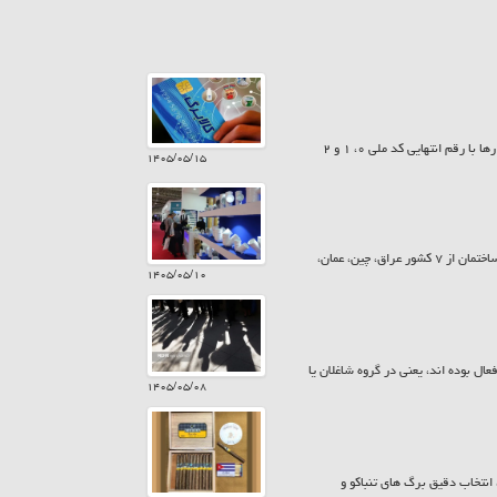
امروز پنجشنبه ۱۵ مرداد ۱۴۰۵ سیزدهمین مرحله شارژ کالابرگ انجام شد. به این ترتیب کمک معیشت خانوارها با رقم انتهایی کد ملی ۰، ۱ و ۲
۱۴۰۵/۰۵/۱۵
معاونت پشتیبانی و امور نمایشگاهی اتاق تعاون ایران، گفت: در بیست و ششمین نمایشگاه بین المللی صنعت ساختمان از ۷ کشور عراق، چین، عمان،
۱۴۰۵/۰۵/۱۰
یت ۱۵ ساله و بیش تر از نظر اقتصادی فعال بوده اند، یعنی در گروه شاغلان یا
۱۴۰۵/۰۵/۰۸
نتخاب دقیق برگ های تنباکو و