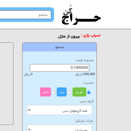
جستجو
در
سایت
اسباب بازی :
بیرون از منزل
جستجو
محدوده قیمت:
1,000,000ریال
0 ریال
جنسیت:
هردو
پسر
دختر
گروه سنی:
نفرات بازیکن: