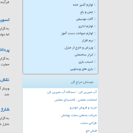
فرآینده
:: لوازم آشپز خانه
:: چمن و باغ
تسویه
:: آلات موسیقی
:: لوازم اداری
به گزار
:: لوازم حیوانات دست آموز
اما دولت موفق شد تا ۲۵ 
:: نرم افزار
:: ورزش و خارج از منزل
پرداخت ۷۸۵ میلیارد تومان به مادران 
:: ابزار ساختمانی
:: اسباب بازی
حمایت ا
:: بازی های ویدئویی
نقش س
دوستان حراج کن
وبینار 
آب شیرین کن - دستگاه آب شیرین کن
شد.
انتخابات مجلس ، کاندیدای مجلس
خرید و فروش خودرو
شارژ کا
شرکت صنعتی سخت پوشش
طراحی سایت
شارژ ش
فیش حج