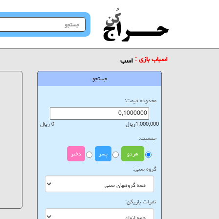
جستجو
در
سایت
اسباب بازی :
اسب
جستجو
محدوده قیمت:
1,000,000ریال
0 ریال
جنسیت:
هردو
پسر
دختر
گروه سنی:
نفرات بازیکن: