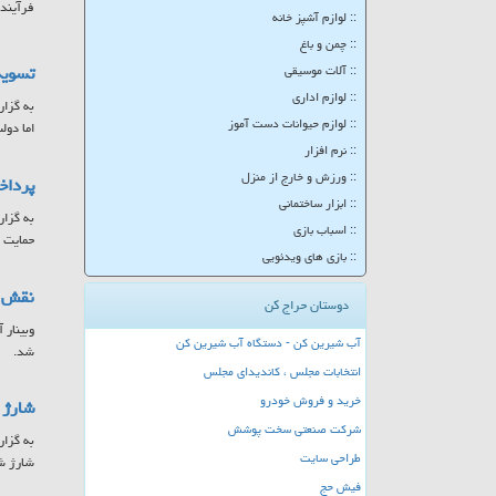
فرآینده
:: لوازم آشپز خانه
:: چمن و باغ
تسویه
:: آلات موسیقی
:: لوازم اداری
به گزار
:: لوازم حیوانات دست آموز
اما دولت موفق شد تا ۲۵ 
:: نرم افزار
:: ورزش و خارج از منزل
پرداخت ۷۸۵ میلیارد تومان به مادران 
:: ابزار ساختمانی
:: اسباب بازی
حمایت ا
:: بازی های ویدئویی
نقش س
دوستان حراج کن
وبینار 
آب شیرین کن - دستگاه آب شیرین کن
شد.
انتخابات مجلس ، کاندیدای مجلس
خرید و فروش خودرو
شارژ کا
شرکت صنعتی سخت پوشش
طراحی سایت
شارژ ش
فیش حج