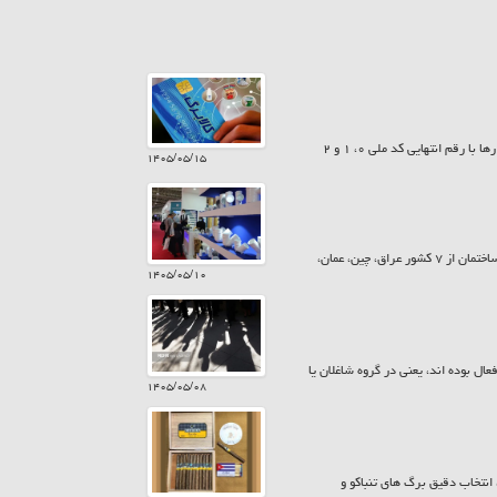
امروز پنجشنبه ۱۵ مرداد ۱۴۰۵ سیزدهمین مرحله شارژ کالابرگ انجام شد. به این ترتیب کمک معیشت خانوارها با رقم انتهایی کد ملی ۰، ۱ و ۲
۱۴۰۵/۰۵/۱۵
معاونت پشتیبانی و امور نمایشگاهی اتاق تعاون ایران، گفت: در بیست و ششمین نمایشگاه بین المللی صنعت ساختمان از ۷ کشور عراق، چین، عمان،
۱۴۰۵/۰۵/۱۰
یت ۱۵ ساله و بیش تر از نظر اقتصادی فعال بوده اند، یعنی در گروه شاغلان یا
۱۴۰۵/۰۵/۰۸
نتخاب دقیق برگ های تنباکو و