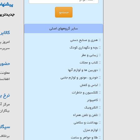
پیشنهاد
جدیدترین
سایر گروههای اصلی
کالاب
:: هنری و صنایع دستی
:: بچه و نگهداری کودک
سرپرستا
:: زیبایی و عطر
:: کتاب و مجلات
حضور ۷ کشور در بزرگترین پلتفرم تبادلات تجاری حوزه
:: دوربین ها و لوازم آنها
:: خودرو ، موتور و لوازم جانبی
افغانست
:: لباس و کفش
:: کلکسیون و خاطرات
نرخ بیکاری
:: کامپیوتر
:: الکترونیک
بیکاران
:: تلفن و تلفن همراه
:: بهداشت و سلامتی
سیگار
:: لوازم منزل
برخلاف 
:: طلا و جواهر و ساعت